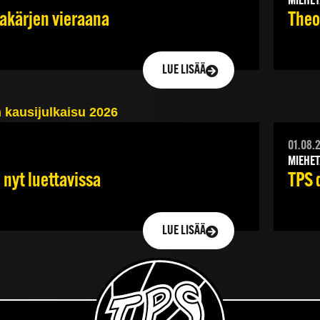
MIEHET
jakärjen vieraana
Theod
LUE LISÄÄ
01.08.
MIEHET
TPS 
 nyt luettavissa
LUE LISÄÄ