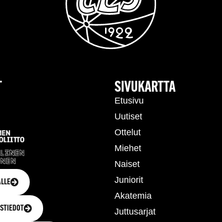
T
SIVUKARTTA
Etusivu
Uutiset
Ottelut
Miehet
Naiset
Juniorit
LLE
Akatemia
STIEDOT
Juttusarjat