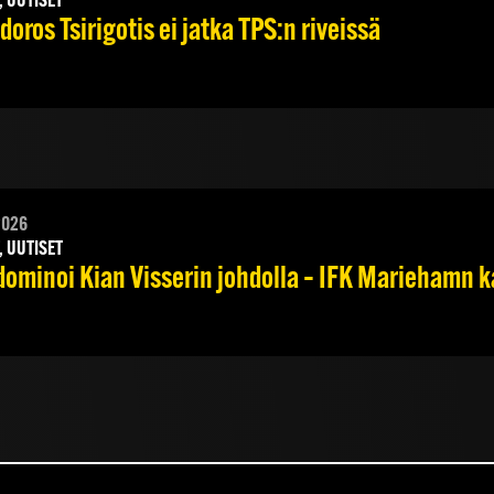
, UUTISET
oros Tsirigotis ei jatka TPS:n riveissä
2026
, UUTISET
dominoi Kian Visserin johdolla – IFK Mariehamn k