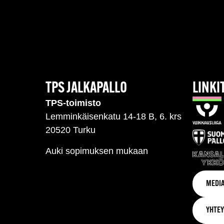
TPS JALKAPALLO
LINKI
TPS-toimisto
Lemminkäisenkatu 14-18 B, 6. krs
20520 Turku
Auki sopimuksen mukaan
MEDIA
YHTEY