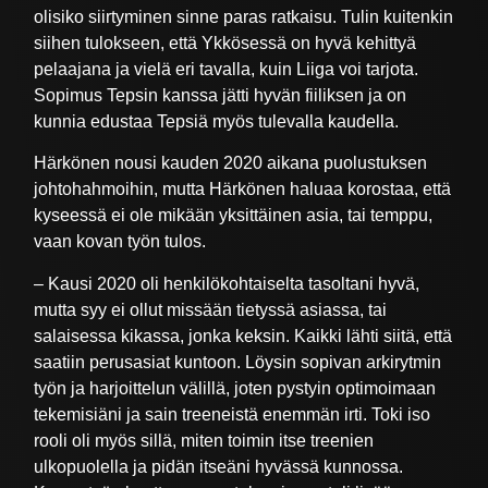
olisiko siirtyminen sinne paras ratkaisu. Tulin kuitenkin
siihen tulokseen, että Ykkösessä on hyvä kehittyä
pelaajana ja vielä eri tavalla, kuin Liiga voi tarjota.
Sopimus Tepsin kanssa jätti hyvän fiiliksen ja on
kunnia edustaa Tepsiä myös tulevalla kaudella.
Härkönen nousi kauden 2020 aikana puolustuksen
johtohahmoihin, mutta Härkönen haluaa korostaa, että
kyseessä ei ole mikään yksittäinen asia, tai temppu,
vaan kovan työn tulos.
– Kausi 2020 oli henkilökohtaiselta tasoltani hyvä,
mutta syy ei ollut missään tietyssä asiassa, tai
salaisessa kikassa, jonka keksin. Kaikki lähti siitä, että
saatiin perusasiat kuntoon. Löysin sopivan arkirytmin
työn ja harjoittelun välillä, joten pystyin optimoimaan
tekemisiäni ja sain treeneistä enemmän irti. Toki iso
rooli oli myös sillä, miten toimin itse treenien
ulkopuolella ja pidän itseäni hyvässä kunnossa.