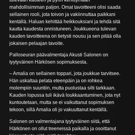
mahdollisimman paljon. Omat tavoitteeni olisi saada
sellainen rooli, jota toivon ja vakiinnuttaa paikkani
kentällä. Haluan kehittää heikkouksiani ja tehdä sitä
kautta kaudesta onnistuneen. Joukkueena tulevan
kauden tavoitteena on tietysti nousu ja sen pitää olla
jokaisen pelaajan tavoite.
Palloseuran päävalmentaja Akusti Salonen on
tyytyväinen Härkösen sopimuksesta.
– Amalia on sellainen toppari, jota joukkue tarvitsee.
Hän uskaltaa pelata eteenpäin ja on rohkea
molempiin suuntiin, mutta puolustaa silti tarkkaan.
Kauden lopussa tuli ikävä loukkaantuminen, jota nyt
kuntoutetaan, mutta se ei vaikuttanut sopimuksen
tekoon, sillä Amalia oli jo vakuuttanut kentällä.
Salonen on valmentajana tyytyväinen siitä, että
Härkönen on ollut treeneissä paikalla ja osoittanut