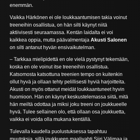
enemmän.
Vaikka Härkönen ei ole loukkaantumisen takia voinut
treeneihin osallistua, on hän silti käynyt niitä
aktiivisesti seuraamassa. Kentän laidalta ei voi
kaikkea oppia, mutta päävalmentaja
Akusti Salonen
on silti antanut hyvän ensivaikutelman.
– Tarkkaa mielipidettä en ole vielä pystynyt tekemään,
koska en ole voinut itse treeneihin osallistua.
Katsomosta katsottuna treenien tempo on kuitenkin
ollut hyvä ja ollaan tehty pelillisesti hyviä harjoitteita.
Akusti on myös ottanut meidät loukkaantuneet hyvin
huomioon. Hän on käynyt keskustelemassa siitä, mitä
hän meiltä odottaa ja miksi joku treeni on joukkueelle
hyvä. Tulee sellainen olo, että ollaan osa joukkuetta,
vaikka ei voida olla mukana kentällä.
Tulevalla kaudella puolustuksessa tapahtuu
muutoksia, sillä joukkueen maalivahti Siiri Välimaa ja