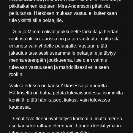
pitkäaikainen kapteeni Mira Andersson päättivät
peliuransa. Härkösen mukaan vastuu ei kuitenkaan
tule yksittäisille pelaajille.
– Siiri ja Mimmu olivat joukkueelle tärkeitä ja heidän
roolinsa oli iso. Jaossa on paljon vastuuta, mutta sitä
ei tarjota vain yhdelle pelaajalle. Vastuun pitää
jakautua tasaisesti useammalle pelaajalle ja täytyy
mennä eteenpäin joukkueena. Itse olen valmis
tulevaan vastuuseen ja mahdollisesti erilaiseen
rooliin.
Vaikka edessä on kausi Ykkösessä ja nuorella
Härkösellä on halua pelata tulevaisuudessa isommilla
kentillä, pitää hän katseet tiukasti vain tulevassa
kaudessa.
– Omat tavoitteeni ovat tietysti korkealla, mutta menen
itse kausi kerrallaan eteenpäin. Lähden keskittymään
tulevaan kauteen ja pyrin kehittymään