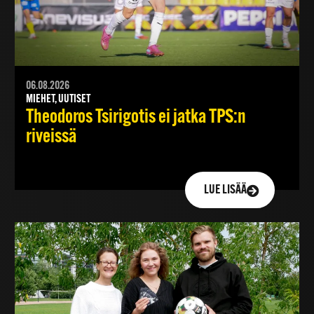
06.08.2026
MIEHET, UUTISET
Theodoros Tsirigotis ei jatka TPS:n
riveissä
LUE LISÄÄ