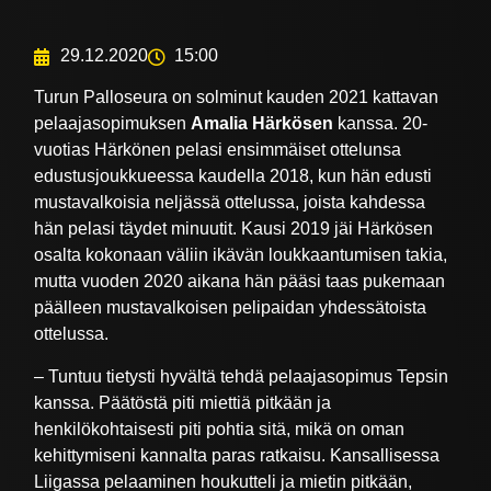
29.12.2020
15:00
Turun Palloseura on solminut kauden 2021 kattavan
pelaajasopimuksen
Amalia Härkösen
kanssa. 20-
vuotias Härkönen pelasi ensimmäiset ottelunsa
edustusjoukkueessa kaudella 2018, kun hän edusti
mustavalkoisia neljässä ottelussa, joista kahdessa
hän pelasi täydet minuutit. Kausi 2019 jäi Härkösen
osalta kokonaan väliin ikävän loukkaantumisen takia,
mutta vuoden 2020 aikana hän pääsi taas pukemaan
päälleen mustavalkoisen pelipaidan yhdessätoista
ottelussa.
– Tuntuu tietysti hyvältä tehdä pelaajasopimus Tepsin
kanssa. Päätöstä piti miettiä pitkään ja
henkilökohtaisesti piti pohtia sitä, mikä on oman
kehittymiseni kannalta paras ratkaisu. Kansallisessa
Liigassa pelaaminen houkutteli ja mietin pitkään,