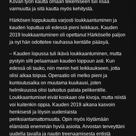
Kovan työn kautta omaan tekemiseen tuli lisää
varmuutta ja sitä kautta myös kehitystä.
Härkösen loppukautta varjosti loukkaantuminen ja
kauden loputtua oli edessä pieni leikkaus. Kauden
2019 loukkaantuminen oli opettanut Härköselle paljon
ja nyt hän odottelee rauhassa kentälle pääsyä.
– Kauden lopussa tuli ikävä loukkaantuminen, mutta
pystyin silti pelaamaan kauden loppuun asti. Kun
edessä oli tauko, niin menin heti leikkaukseen, jotta
olisi aikaa toipua. Operaatio oli melko pieni ja
kuntoutusaika on muutama kuukausi, joten
helmikuussa olisi tarkoitus palata pelikentille.
Loukkaantumiset eivät koskaan ole kivoja, mutta niistä
voi kuitenkin oppia. Kauden 2019 aikana kasvoin
henkisesti ja löysin uudenlaista
periksiantamattomuutta. Opin myös löytämään
elämästä enemmän hyviä asioita. Arvostan terveyttäni
uudella tavalla ja nautin treenaamisesta entistä