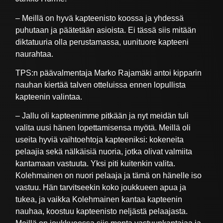
– Meillä on hyvä kapteenisto koossa ja yhdessä
puhutaan ja päätetään asioista. Ei tässä siis mitään
diktatuuria olla perustamassa, uunituore kapteeni
naurahtaa.
TPS:n päävalmentaja Marko Rajamäki antoi kipparin
nauhan kiertää talven otteluissa ennen lopullista
kapteenin valintaa.
– Jallu oli kapteenimme pitkään ja nyt meidän tuli
valita uusi hänen lopettamisensa myötä. Meillä oli
useita hyviä vaihtoehtoja kapteeniksi: kokeneita
pelaajia sekä nälkäisiä nuoria, jotka olivat valmiita
kantamaan vastuuta. Yksi piti kuitenkin valita.
Kolehmainen on nuori pelaaja ja tämä on hänelle iso
vastuu. Hän tarvitseekin koko joukkueen apua ja
tukea, ja vaikka Kolehmainen kantaa kapteenin
nauhaa, koostuu kapteenisto neljästä pelaajasta.