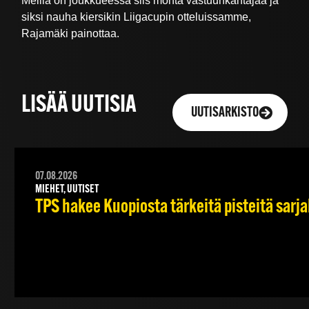
Meillä on joukkueessa siis monta vastuunkantajaa ja
siksi nauha kiersikin Liigacupin otteluissamme,
Rajamäki painottaa.
LISÄÄ UUTISIA
UUTISARKISTO
07.08.2026
MIEHET, UUTISET
TPS hakee Kuopiosta tärkeitä pisteitä sarj