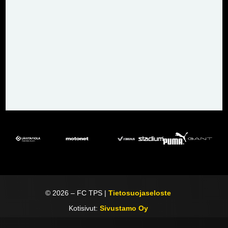
©
2026
– FC TPS |
Tietosuojaseloste
Kotisivut:
Sivustamo Oy