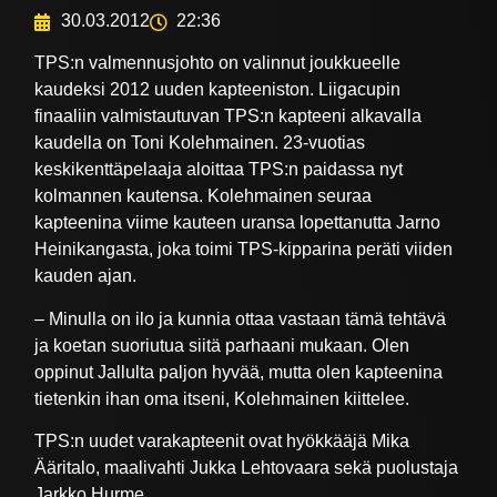
30.03.2012
22:36
TPS:n valmennusjohto on valinnut joukkueelle
kaudeksi 2012 uuden kapteeniston. Liigacupin
finaaliin valmistautuvan TPS:n kapteeni alkavalla
kaudella on Toni Kolehmainen. 23-vuotias
keskikenttäpelaaja aloittaa TPS:n paidassa nyt
kolmannen kautensa. Kolehmainen seuraa
kapteenina viime kauteen uransa lopettanutta Jarno
Heinikangasta, joka toimi TPS-kipparina peräti viiden
kauden ajan.
– Minulla on ilo ja kunnia ottaa vastaan tämä tehtävä
ja koetan suoriutua siitä parhaani mukaan. Olen
oppinut Jallulta paljon hyvää, mutta olen kapteenina
tietenkin ihan oma itseni, Kolehmainen kiittelee.
TPS:n uudet varakapteenit ovat hyökkääjä Mika
Ääritalo, maalivahti Jukka Lehtovaara sekä puolustaja
Jarkko Hurme.