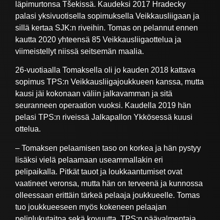
läpimurtonsa Tšekissä. Kaudeksi 2017 Hradecky
palasi yksivuotisella sopimuksella Veikkausliigaan ja
sillä kertaa SJK:n riveihin. Tomas on pelannut ennen
kautta 2020 yhteensä 85 Veikkausliigaottelua ja
viimeistellyt niissä seitsemän maalia.
26-vuotiaalla Tomaksella oli jo kauden 2018 kattava
sopimus TPS:n Veikkausliigajoukkueen kanssa, mutta
kausi jäi kokonaan väliin jalkavamman ja sitä
seuranneen operaation vuoksi. Kaudella 2019 hän
pelasi TPS:n riveissä Jalkapallon Ykkösessä kuusi
ottelua.
– Tomaksen pelaamisen taso on korkea ja hän pystyy
lisäksi vielä pelaamaan useammallakin eri
pelipaikalla. Pitkät tauot ja loukkaantumiset ovat
vaatineet veronsa, mutta hän on terveenä ja kunnossa
olleessaan erittäin tärkeä pelaaja joukkueelle. Tomas
tuo joukkueeseen myös kokeneen pelaajan
pelinlukutaitoa sekä kovuutta, TPS:n päävalmentaja