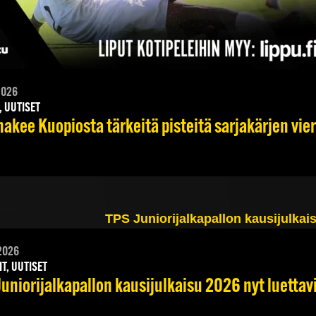
2026
, UUTISET
hakee Kuopiosta tärkeitä pisteitä sarjakärjen vie
2026
IT, UUTISET
Juniorijalkapallon kausijulkaisu 2026 nyt luettav