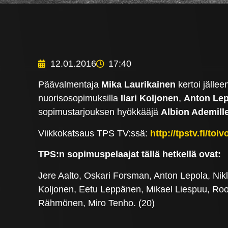
12.01.2016
17:40
Päävalmentaja
Mika Laurikainen
kertoi jälle
nuorisosopimuksilla
Ilari Koljonen
,
Anton Lep
sopimustarjouksen hyökkääjä
Albion Ademill
Viikkokatsaus TPS TV:ssä:
http://tpstv.fi/to
TPS:n sopimuspelaajat tällä hetkellä ovat:
Jere Aalto, Oskari Forsman, Anton Lepola, Nik
Koljonen, Eetu Leppänen, Mikael Liespuu, Roope
Rähmönen, Miro Tenho. (20)