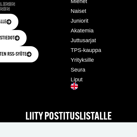
Miehet
Naiset
Juniorit
LLE
Akatemia
STIEDOT
Juttusarjat
TPS-kauppa
TEN RSS-SYÖTE
Yrityksille
Seura
Liput
LIITY POSTITUSLISTALLE