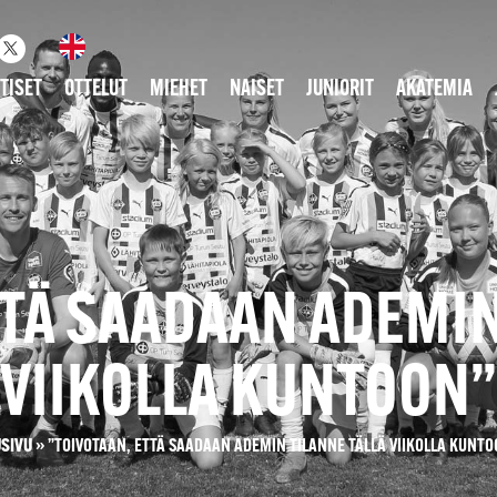
TISET
OTTELUT
MIEHET
NAISET
JUNIORIT
AKATEMIA
TTÄ SAADAAN ADEMIN
VIIKOLLA KUNTOON”
USIVU
»
”TOIVOTAAN, ETTÄ SAADAAN ADEMIN TILANNE TÄLLÄ VIIKOLLA KUNT