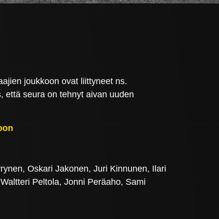
jien joukkoon ovat liittyneet ns.
s, että seura on tehnyt aivan uuden
toon
ynen, Oskari Jakonen, Juri Kinnunen, Ilari
 Waltteri Peltola, Jonni Peräaho, Sami