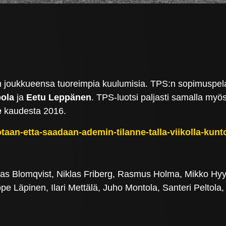
en joukkueensa tuoreimpia kuulumisia. TPS:n sopimuspelaa
ola
ja
Eetu Leppänen
. TPS-luotsi paljasti samalla myö
e
kaudesta 2016.
ivotaan-etta-saadaan-ademin-tilanne-talla-viikolla-kun
las Blomqvist, Niklas Friberg, Rasmus Holma, Mikko Hyyr
 Läpinen, Ilari Mettälä, Juho Montola, Santeri Peltola,