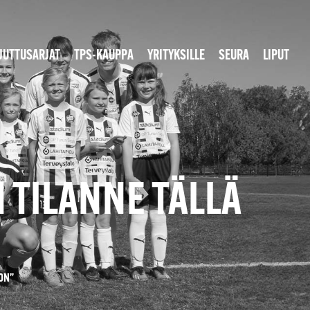
JUTTUSARJAT
TPS-KAUPPA
YRITYKSILLE
SEURA
LIPUT
 TILANNE TÄLLÄ
OON”