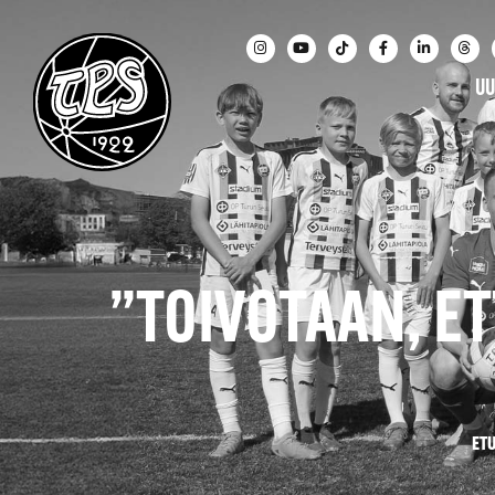
UU
”TOIVOTAAN, E
ET