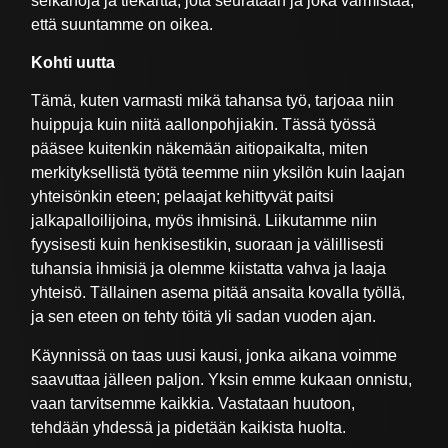
selkänoja ja tiekartta, jota seurataan ja joka varmistaa,
että suuntamme on oikea.
Kohti uutta
Tämä, kuten varmasti mikä tahansa työ, tarjoaa niin
huippuja kuin niitä aallonpohjiakin. Tässä työssä
pääsee kuitenkin näkemään aitiopaikalta, miten
merkityksellistä työtä teemme niin yksilön kuin laajan
yhteisönkin eteen; pelaajat kehittyvät paitsi
jalkapalloilijoina, myös ihmisinä. Liikutamme niin
fyysisesti kuin henkisestikin, suoraan ja välillisesti
tuhansia ihmisiä ja olemme kiistatta vahva ja laaja
yhteisö. Tällainen asema pitää ansaita kovalla työllä,
ja sen eteen on tehty töitä yli sadan vuoden ajan.
Käynnissä on taas uusi kausi, jonka aikana voimme
saavuttaa jälleen paljon. Yksin emme kukaan onnistu,
vaan tarvitsemme kaikkia. Vastataan huutoon,
tehdään yhdessä ja pidetään kaikista huolta.