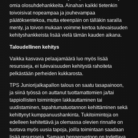
omia olosuhdehankkeita. Ainahan kaikki tietenkin
toivoisivat nopeampaa ja jouhevampaa
päätöksentekoa, mutta eteenpäin on tälläkin saralla
menty, ja toivon mukaan voimme kertoa tulevaisuuden
kehityshankkeista lisää vielä tämän kauden aikana.
Taloudellinen kehitys
Vaikka kasvava pelaajamäärä luo myös lisää
resursseja, ei tulevaisuuden kehitystä rahoiteta
pelkästään perheiden kukkarosta.
TPS Juniorijalkapallon talous on saatu tasapainoon,
ja siinä työssä on auttanut tuottamattomien ja/tai
tappiollisten toimintojen lakkauttaminen tai
uudistaminen, tapahtumatuotannon kehittäminen sekä
kehittynyt kumppanuushankinta. Tukitoimintoja on
edelleen kehitettävä ja olemassa olevien rinnalle on
tuotava myös uusia tapoja, joilla toimintaan saadaan
lisää resursseja. Samaan hengenvetoon on todettava,