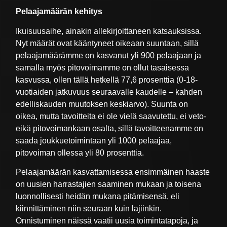
Pelaajamäärän kehitys
Ikuisuusaihe, ainakin allekirjoittaneen katsauksissa.
Nyt määrät ovat kääntyneet oikeaan suuntaan, sillä
pelaajamäärämme on kasvanut yli 900 pelaajaan ja
samalla myös pitovoimamme on ollut tasaisessa
kasvussa, ollen tällä hetkellä 77,6 prosenttia (0-18-
vuotiaiden jatkuvuus seuraavalle kaudelle – kahden
edelliskauden muutoksen keskiarvo). Suunta on
oikea, mutta tavoitteita ei ole vielä saavutettu, ei veto-
eikä pitovoimankaan osalta, sillä tavoitteenamme on
saada joukkuetoimintaan yli 1000 pelaajaa,
pitovoiman ollessa yli 80 prosenttia.
Pelaajamäärän kasvattamisessa ensimmäinen haaste
on uusien harrastajien saaminen mukaan ja toisena
luonnollisesti heidän mukana pitämisensä, eli
kiinnittäminen niin seuraan kuin lajiinkin.
Onnistuminen näissä vaatii uusia toimintatapoja, ja