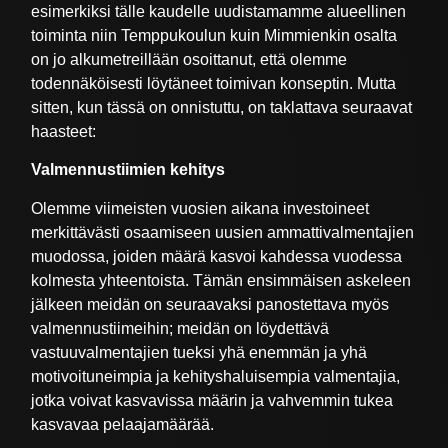
esimerkiksi tälle kaudelle uudistamamme alueellinen
toiminta niin Temppukoulun kuin Mimmienkin osalta
on jo alkumetreillään osoittanut, että olemme
todennäköisesti löytäneet toimivan konseptin. Mutta
sitten, kun tässä on onnistuttu, on taklattava seuraavat
haasteet:
Valmennustiimien kehitys
Olemme viimeisten vuosien aikana investoineet
merkittävästi osaamiseen uusien ammattivalmentajien
muodossa, joiden määrä kasvoi kahdessa vuodessa
kolmesta yhteentoista. Tämän ensimmäisen askeleen
jälkeen meidän on seuraavaksi panostettava myös
valmennustiimeihin; meidän on löydettävä
vastuuvalmentajien tueksi yhä enemmän ja yhä
motivoituneimpia ja kehityshaluisempia valmentajia,
jotka voivat kasvavissa määrin ja vahvemmin tukea
kasvavaa pelaajamäärää.