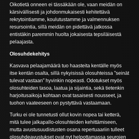
Oikotietä onneen ei tässäkään ole, vaan meidän on
kärsivällisesti ja johdonmukaisesti kehitettävä
rekrytointiamme, koulutustamme ja valmennuksen
resursointia, sillä meidän on pidettävä jatkossa
entistäkin paremmin huolta jokaisesta tepsiläisestä
pelaajasta.
Olosuhdekehitys
Kasvava pelaajamäärä tuo haasteita kentälle myös
itse kentän osalta, sillä nykyisissä olosuhteissa ”seinät
tulevat vastaan” hyvinkin nopeasti. Odotukset myös
olosuhteiden tasoa, laatua ja sijaintia, sekä tietenkin
harjoitusaikoja kohtaan ovat tasaisesti nousseet, ja
tuohon vaateeseen on pystyttävä vastaamaan.
Turku ei ole tunnetusti ollut kovin nopea tai ketterä,
mitä tulee jalkapallo-olosuhteiden kehittämiseen,
mutta avustusuudistusten osana repertuaariin tulleet
olosuhdeavustukset ovat nyt helpottamassa seurojen