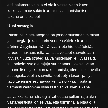
että salamaratkaisua ei ole luvassa, vaan kuten
kaikessa muussakin tekemisessä, onnistumisen
takana on pitkä peli.
Uusi strategia
Pitkän pelin selkänojana on johdonmukainen toiminta
ja strategia, joka ei parin vuoden välein sinkoile
äärimmäisyyksien välillä, vaan jota hienosäädetään
tarpeen mukaan, jotta valitut tavoitteet saavutetaan.
Nyt, kun uutta strategiaa valmistellaan, ei luvassa tai
suunnitelmissa ole rajuja suunnanmuutoksia, vaan
luonnollisen jatkumon rakentamista; olemme kuluvalla
strategiakaudella saavuttaneet tietyn tason, ja nyt
tavoittelemme seuraavaa kehitysloikkaa. Tästäkin
varmasti kerromme lisää kuluvan kauden aikana.
Ja vaikka sana ”strategia” aiheuttaa joillain rajujakin
vastareaktioita, on selvää, että toiminnalla pitää olla