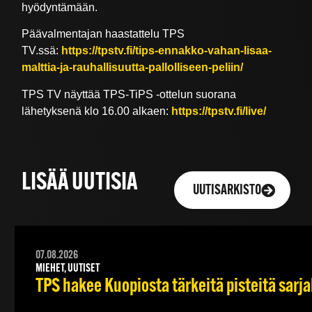
hyödyntämään.
Päävalmentajan haastattelu TPS
TV.ssä:
https://tpstv.fi/tips-ennakko-vahan-lisaa-
malttia-ja-rauhallisuutta-pallolliseen-peliin/
TPS TV näyttää TPS-TiPS -ottelun suorana
lähetyksenä klo 16.00 alkaen:
https://tpstv.fi/live/
LISÄÄ UUTISIA
UUTISARKISTO
07.08.2026
MIEHET, UUTISET
TPS hakee Kuopiosta tärkeitä pisteitä sarj