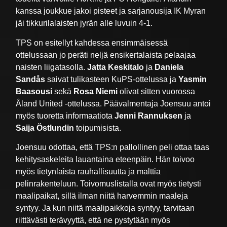
kanssa joukkue jakoi pisteet ja sarjanousija IK Myran
jäi tikkurilalaisten jyrän alle luvuin 4-1.
TPS on esitellyt kahdessa ensimmäisessä
ottelussaan jo peräti neljä ensikertalaista pelaajaa
naisten liigatasolla.
Jatta Keskitalo
ja
Daniela
Sandås
saivat tulikasteen KuPS-ottelussa ja
Yasmin
Baasousi
sekä
Rosa Niemi
olivat sitten vuorossa
Åland United -ottelussa. Päävalmentaja Joensuu antoi
myös tuoretta informaatiota
Jenni Rannuksen
ja
Saija Östlundin
toipumisista.
Joensuu odottaa, että TPS:n pallollinen peli ottaa taas
kehitysaskeleita lauantaina eteenpäin. Hän toivoo
myös tietynlaista rauhallisuutta ja malttia
pelinrakenteluun. Toivomuslistalla ovat myös tietysti
maalipaikat, sillä ilman niitä harvemmin maaleja
syntyy. Ja kun niitä maalipaikkoja syntyy, tarvitaan
riittävästi terävyyttä, että ne pystytään myös