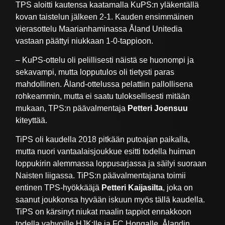
TPS aloitti kautensa kaatamalla KuPS:n yläkentällä
kovan taistelun jälkeen 2-1. Kauden ensimmäinen
vierasottelu Maarianhaminassa Åland Unitedia
vastaan päättyi niukkaan 1-0-tappioon.
– KuPS-ottelu oli pelillisesti näistä se huonompi ja
sekavampi, mutta lopputulos oli tietysti paras
mahdollinen. Åland-ottelussa pelattiin pallollisena
rohkeammin, mutta ei saatu tuloksellisesti mitään
mukaan, TPS:n päävalmentaja
Petteri Joensuu
kiteyttää.
TiPS oli kaudella 2018 pitkään putoajan paikalla,
mutta nuori vantaalaisjoukkue esitti todella huiman
loppukirin alemmassa loppusarjassa ja säilyi suoraan
Naisten liigassa. TiPS:n päävalmentajana toimii
entinen TPS-hyökkääjä
Petteri Kaijasilta
, joka on
saanut joukkonsa hyvään iskuun myös tällä kaudella.
TiPS on kärsinyt niukat maalin tappiot ennakkoon
todella vahvoille HJK:lle ja FC Hongalle. Ålandin