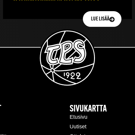
LUE LISÄÄ
T
SIVUKARTTA
Etusivu
Uutiset