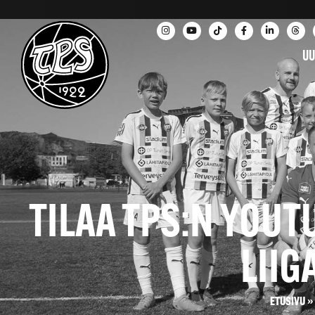
UU
TILAA TPS:N YOUT
LIIG
ETUSIVU
»