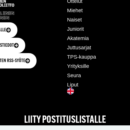
Ottelut
Miehet
Naiset
Juniorit
LLE
Akatemia
STIEDOT
Juttusarjat
TPS-kauppa
TEN RSS-SYÖTE
Yrityksille
Seura
Liput
LIITY POSTITUSLISTALLE