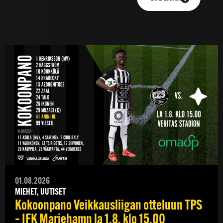
01.08.2026
MIEHET, UUTISET
Kokoonpano Veikkausliigan otteluun TPS
– IFK Mariehamn la 1.8. klo 15.00