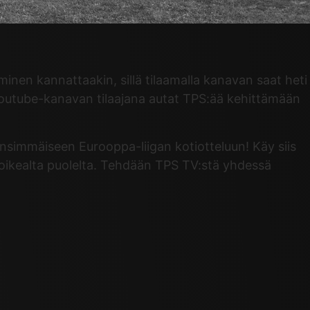
inen kannattaakin, sillä tilaamalla kanavan saat heti
 Youtube-kanavan tilaajana autat TPS:ää kehittämään
simmäiseen Eurooppa-liigan kotiotteluun! Käy siis
n oikealta puolelta. Tehdään TPS TV:stä yhdessä