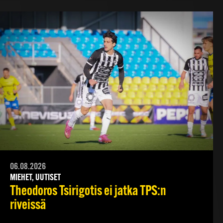
06.08.2026
MIEHET, UUTISET
Theodoros Tsirigotis ei jatka TPS:n
riveissä