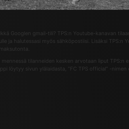
lkkä Googlen gmail-tili? TPS:n Youtube-kanavan tilaam
lle ja halutessasi myös sähköpostiisi. Lisäksi TPS:n
 maksutonta.
ennessä tilanneiden kesken arvotaan liput TPS:n en
ppi löytyy sivun ylälaidasta, ”FC TPS official” -nime