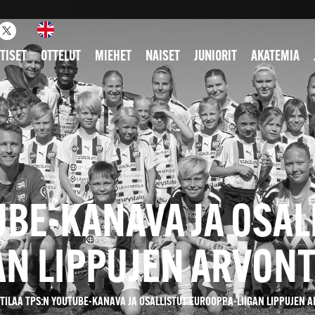
TISET
OTTELUT
MIEHET
NAISET
JUNIORIT
AKATEMIA
UBE-KANAVA JA OSA
AN LIPPUJEN ARVON
TILAA TPS:N YOUTUBE-KANAVA JA OSALLISTUT EUROOPPA-LIIGAN LIPPUJEN 