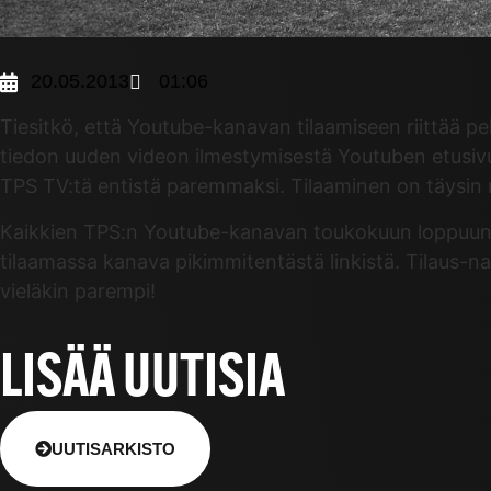
20.05.2013
01:06
Tiesitkö, että Youtube-kanavan tilaamiseen riittää pe
tiedon uuden videon ilmestymisestä Youtuben etusivu
TPS TV:tä entistä paremmaksi. Tilaaminen on täysin
Kaikkien TPS:n Youtube-kanavan toukokuun loppuun m
tilaamassa kanava pikimmitentästä linkistä. Tilaus-na
vieläkin parempi!
LISÄÄ UUTISIA
UUTISARKISTO