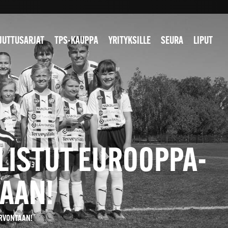
JUTTUSARJAT
TPS-KAUPPA
YRITYKSILLE
SEURA
LIPUT
LLISTUT EUROOPPA-
TAAN!
ARVONTAAN!