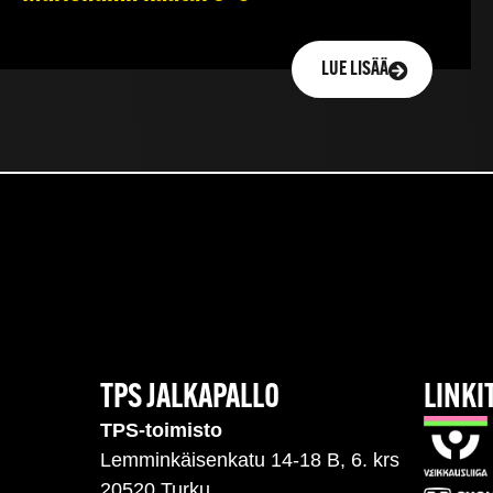
LUE LISÄÄ
TPS JALKAPALLO
LINKI
TPS-toimisto
Lemminkäisenkatu 14-18 B, 6. krs
20520 Turku