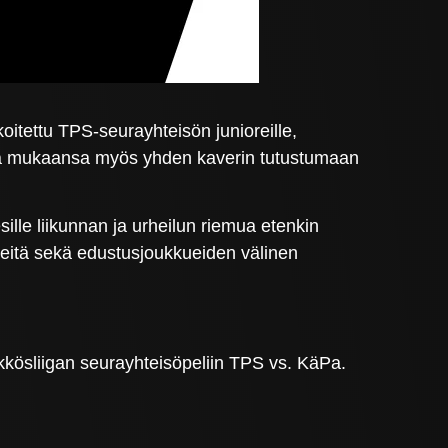
itettu TPS-seurayhteisön junioreille,
 ottaa mukaansa myös yhden kaverin tutustumaan
sille liikunnan ja urheilun riemua etenkin
pisteitä sekä edustusjoukkueiden välinen
kkösliigan seurayhteisöpeliin TPS vs. KäPa.