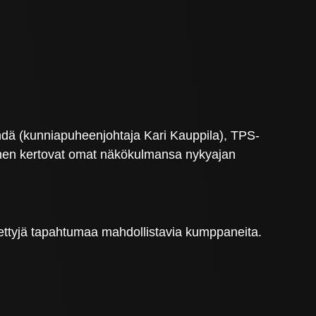
hdä (kunniapuheenjohtaja Kari Kauppila), TPS-
äinen kertovat omat näkökulmansa nykyajan
tiettyjä tapahtumaa mahdollistavia kumppaneita.