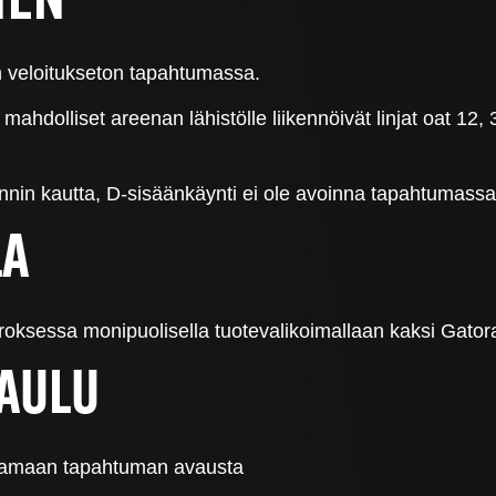
NEN
n veloitukseton tapahtumassa.
ahdolliset areenan lähistölle liikennöivät linjat oat 12,
nin kautta, D-sisäänkäynti ei ole avoinna tapahtumassa
LA
roksessa monipuolisella tuotevalikoimallaan kaksi Gato
AULU
ttamaan tapahtuman avausta