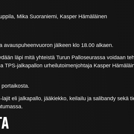
auppila, Mika Suoraniemi, Kasper Hämäläinen
asta avauspuheenvuoron jälkeen klo 18.00 alkaen.
dään läpi mitä yhteistä Turun Palloseurassa voidaan te
i ja TPS-jalkapallon urheilutoimenjohtaja Kasper Hämäl
 portaikosta.
it eli jalkapallo, jääkiekko, keilailu ja salibandy sekä 
ahtumassa.
TA