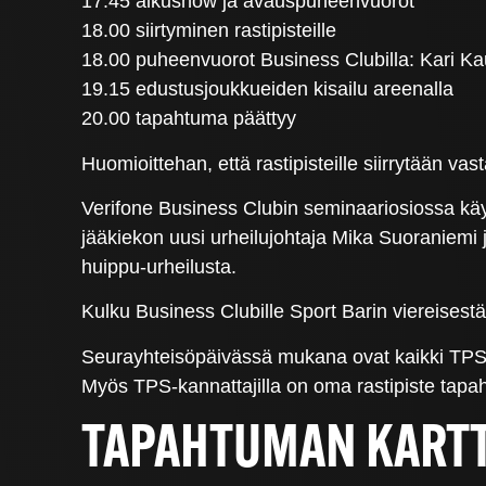
17.45 alkushow ja avauspuheenvuorot
18.00 siirtyminen rastipisteille
18.00 puheenvuorot Business Clubilla: Kari K
19.15 edustusjoukkueiden kisailu areenalla
20.00 tapahtuma päättyy
Huomioittehan, että rastipisteille siirrytään v
Verifone Business Clubin seminaariosiossa käy
jääkiekon uusi urheilujohtaja Mika Suoraniem
huippu-urheilusta.
Kulku Business Clubille Sport Barin viereisestä
Seurayhteisöpäivässä mukana ovat kaikki TPS-laj
Myös TPS-kannattajilla on oma rastipiste tap
TAPAHTUMAN KART