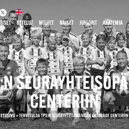
TISET
OTTELUT
MIEHET
NAISET
JUNIORIT
AKATEMIA
:N SEURAYHTEISÖP
CENTERIIN
ETUSIVU
»
TERVETULOA TPS:N SEURAYHTEISÖPÄIVÄÄN GATORADE CENTERIIN