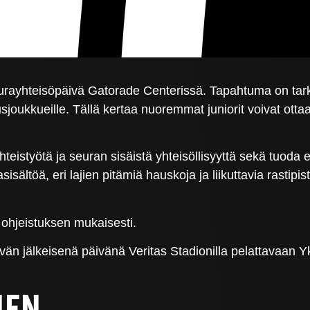
urayhteisöpäivä Gatorade Centerissä. Tapahtuma on tarko
edustusjoukkueille. Tällä kertaa nuoremmat juniorit voivat
hteistyötä ja seuran sisäistä yhteisöllisyyttä sekä tuoda e
siasisältöä, eri lajien pitämiä hauskoja ja liikuttavia rasti
ohjeistuksen mukaisesti.
än jälkeisenä päivänä Veritas Stadionilla pelattavaan Y