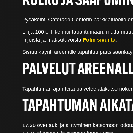
KULKU JA SAAPUMI
Pysäköinti Gatorade Centerin parkkialueelle o
Linja 100 ei liikennöi tapahtumaan, mutta muut m
linjoista ja maksutavoista
Fölin sivuilta
.
Sisäänkäynti areenalle tapahtuu pääsisäänkäyn
PALVELUT AREENAL
Tapahtuman ajan teitä palvelee alakatsomoker
TAPAHTUMAN AIKAT
17.30 ovet auki ja siirtyminen katsomoon odo