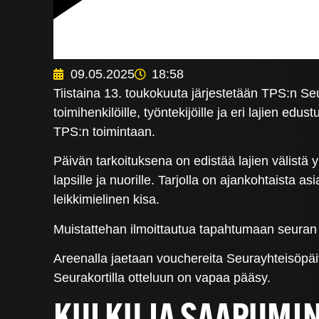
09.05.2025
18:58
Tiistaina 13. toukokuuta järjestetään TPS:n Se
toimihenkilöille, työntekijöille ja eri lajien 
TPS:n toimintaan.
Päivän tarkoituksena on edistää lajien välistä y
lapsille ja nuorille. Tarjolla on ajankohtaista a
leikkimielinen kisa.
Muistattehan ilmoittautua tapahtumaan seuran 
Areenalla jaetaan vouchereita Seurayhteisöpäiv
Seurakortilla otteluun on vapaa pääsy.