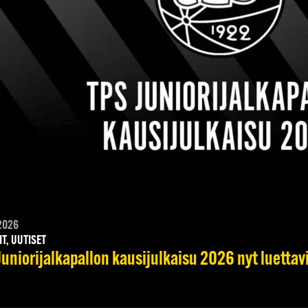
2026
IT, UUTISET
Juniorijalkapallon kausijulkaisu 2026 nyt luettav