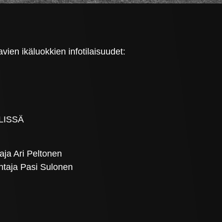
vien ikäluokkien infotilaisuudet:
LLISSÄ
ja Ari Peltonen
ntaja Pasi Sulonen