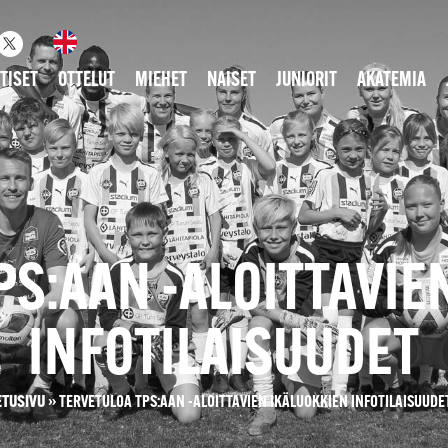
TISET
OTTELUT
MIEHET
NAISET
JUNIORIT
AKATEMIA
PS:AAN -ALOITTAVIE
INFOTILAISUUDET
ETUSIVU
»
TERVETULOA TPS:AAN -ALOITTAVIEN IKÄLUOKKIEN INFOTILAISUUDE