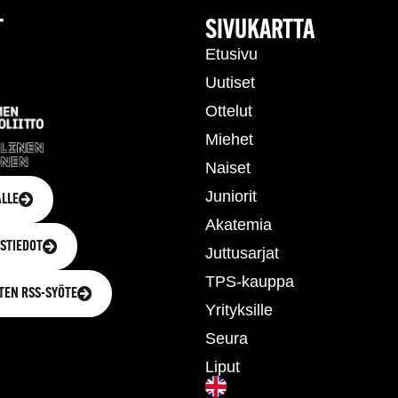
T
SIVUKARTTA
Etusivu
Uutiset
Ottelut
Miehet
Naiset
Juniorit
LLE
Akatemia
STIEDOT
Juttusarjat
TPS-kauppa
TEN RSS-SYÖTE
Yrityksille
Seura
Liput