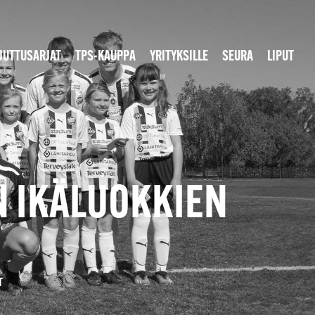
JUTTUSARJAT
TPS-KAUPPA
YRITYKSILLE
SEURA
LIPUT
N IKÄLUOKKIEN
T