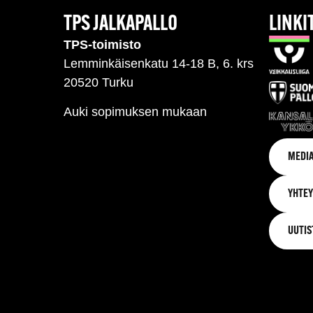
TPS JALKAPALLO
LINKI
TPS-toimisto
Lemminkäisenkatu 14-18 B, 6. krs
20520 Turku
Auki sopimuksen mukaan
MEDIA
YHTEY
UUTIS