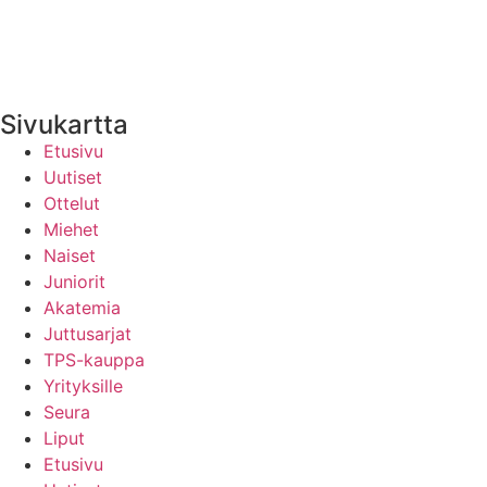
Yhteystiedot
Uutisten RSS-syöte
Sivukartta
Etusivu
Uutiset
Ottelut
Miehet
Naiset
Juniorit
Akatemia
Juttusarjat
TPS-kauppa
Yrityksille
Seura
Liput
Etusivu