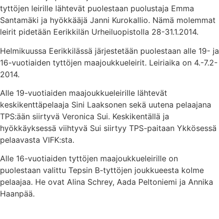
tyttöjen leirille lähtevät puolestaan puolustaja Emma
Santamäki ja hyökkääjä Janni Kurokallio. Nämä molemmat
leirit pidetään Eerikkilän Urheiluopistolla 28-31.1.2014.
Helmikuussa Eerikkilässä järjestetään puolestaan alle 19- ja
16-vuotiaiden tyttöjen maajoukkueleirit. Leiriaika on 4.-7.2-
2014.
Alle 19-vuotiaiden maajoukkueleirille lähtevät
keskikenttäpelaaja Sini Laaksonen sekä uutena pelaajana
TPS:ään siirtyvä Veronica Sui. Keskikentällä ja
hyökkäyksessä viihtyvä Sui siirtyy TPS-paitaan Ykkösessä
pelaavasta VIFK:sta.
Alle 16-vuotiaiden tyttöjen maajoukkueleirille on
puolestaan valittu Tepsin B-tyttöjen joukkueesta kolme
pelaajaa. He ovat Alina Schrey, Aada Peltoniemi ja Annika
Haanpää.