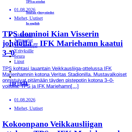
TPS:n ottelut
01.08.2026
Seuran yhteystiedot
Miehet, Uutiset
In english
TPS dominoi Kian Visserin
Akatemia
Juttusarjat
johdolla – IFK Mariehamn kaatui
TPS-kauppa
3–0
Yrityksille
Seura
Liput
TPS kohtasi lauantain Veikkausliiga-ottelussa IFK
Marienhamnin kotona Veritas Stadionilla. Mustavalkoiset
onnistuivat pitämään täyden pistepotin kotona 3–0-
LUE LISÄÄ
voitolla. TPS ja IFK Mariehamn[…]
01.08.2026
Miehet, Uutiset
Kokoonpano Veikkausliigan