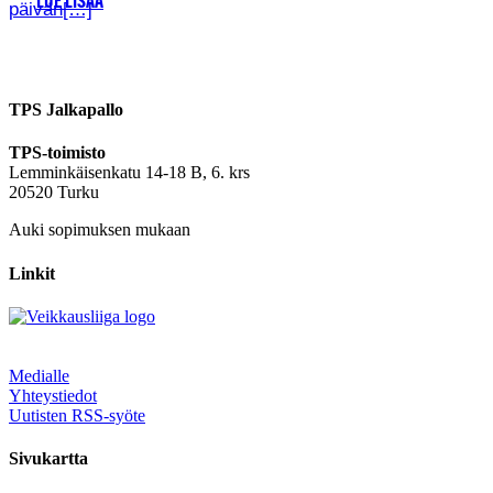
LUE LISÄÄ
päivän[…]
TPS Jalkapallo
TPS-toimisto
Lemminkäisenkatu 14-18 B, 6. krs
20520 Turku
Auki sopimuksen mukaan
Linkit
Medialle
Yhteystiedot
Uutisten RSS-syöte
Sivukartta