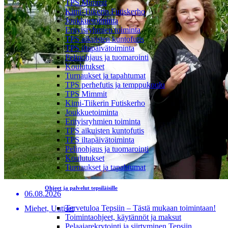
TPS Mimmit
Kimi-Tiikerin Futiskerho
Joukkuetoiminta
Erityisryhmien toiminta
TPS aikuisten kuntofutis
TPS iltapäivätoiminta
Pelinohjaus ja tuomarointi
Koulutukset
Turnaukset ja tapahtumat
TPS perhefutis ja temppukoulu
TPS Mimmit
Kimi-Tiikerin Futiskerho
Joukkuetoiminta
Erityisryhmien toiminta
TPS aikuisten kuntofutis
TPS iltapäivätoiminta
Pelinohjaus ja tuomarointi
Koulutukset
Turnaukset ja tapahtumat
Ohjeet ja palvelut tepsiläisille
06.08.2026
Tervetuloa Tepsiin – Tästä mukaan toimintaan!
Miehet, Uutiset
Toimintaohjeet, käytännöt ja maksut
Pelaajarekrytointi ja siirtyminen Tepsiin