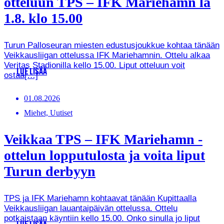
otteluun TPS – IFK Mariehamn la
1.8. klo 15.00
Turun Palloseuran miesten edustusjoukkue kohtaa tänään
Veikkausliigan ottelussa IFK Mariehamnin. Ottelu alkaa
Veritas Stadionilla kello 15.00. Liput otteluun voit
LUE LISÄÄ
ostaa[…]
01.08.2026
Miehet, Uutiset
Veikkaa TPS – IFK Mariehamn -
ottelun lopputulosta ja voita liput
Turun derbyyn
TPS ja IFK Mariehamn kohtaavat tänään Kupittaalla
Veikkausliigan lauantaipäivän ottelussa. Ottelu
potkaistaan käyntiin kello 15.00. Onko sinulla jo liput