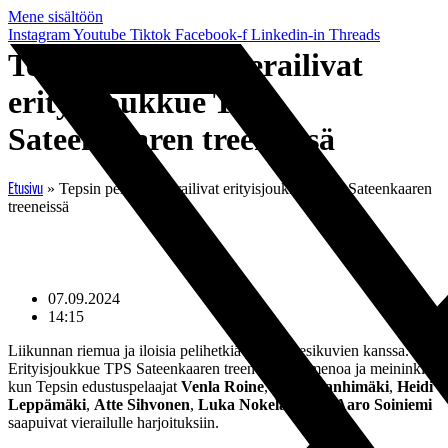
Mene sisältöön
Instagram
Youtube
Tiktok
Facebook-f
Linkedin-in
Threads
Tepsin pelaajat vierailivat
erityisjoukkue TPS
Sateenkaaren treeneissä
»
Tepsin pelaajat vierailivat erityisjoukkue TPS Sateenkaaren
Etusivu
treeneissä
07.09.2024
14:15
Liikunnan riemua ja iloisia pelihetkiä yhdessä esikuvien kanssa.
Erityisjoukkue TPS Sateenkaaren treeneissä oli menoa ja meininkiä,
kun Tepsin edustuspelaajat
Venla Roine
,
Netta Hanhimäki
,
Heidi
Leppämäki
,
Atte Sihvonen
,
Luka Nokelainen
ja
Aaro Soiniemi
saapuivat vierailulle harjoituksiin.