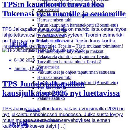
TPS:n kausikortit tuovat iloa
Turvallinen harrastaminen Tepsissä
Varusteasiat
Tukenasi ry:n nuorille ja senioreille
Vakuutukset ja ohjeet tapaturman sattuessa
Harrastamisen tuki
Turun kaupungin harrastekortti (Boostii-etu)
TPS Jalkapallon kausikortteja on mahdollista ostaa myös
Toimihenkilöille
lahjoitettavaksi hyväntekeväisyyteen. Tuorein esimerkki
Vuorokalenteri
on Tukenasi ry:lle lahjoitetut viisi Tepsin kausikorttia,
Palautelaatikko
LUE LISÄÄ
Tervetuloa Tepsiin – Tästä mukaan toimintaan!
jotka yksityishenkilö[…]
Toimintaohjeet, käytännöt ja maksut
Pelaajarekrytointi ja siirtyminen Tepsiin
04.08.2026
Turvallinen harrastaminen Tepsissä
Varusteasiat
Juniorit, Uutiset
Vakuutukset ja ohjeet tapaturman sattuessa
Harrastamisen tuki
TPS Juniorijalkapallon
Turun kaupungin harrastekortti (Boostii-etu)
Toimihenkilöille
kausijulkaisu 2026 nyt luettavissa
Vuorokalenteri
Palautelaatikko
TPS Juniorijalkapallon kausijulkaisu vuosimallia 2026 on
Joukkueet
nyt julkaistu sähköisessä muodossa. Julkaisusta löytyy
muun muassa seurajohdon tervehdykset ja ennen
Turnaukset ja tapahtumat
LUE LISÄÄ
kaikkea joukkue-esittelyt.[…]