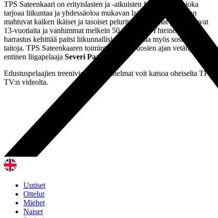
TPS Sateenkaari on erityislasten ja -aikuisten futisjoukkue, joka
tarjoaa liikuntaa ja yhdessäoloa mukavan lajin parissa. Mukaan
mahtuvat kaiken ikäiset ja tasoiset pelurit. Nuorimmat pelaajat ovat
13-vuotiaita ja vanhimmat melkein 50-vuotiaita. Yhteinen ohjattu
harrastus kehittää paitsi liikunnallisia valmiuksia myös sosiaalisia
taitoja. TPS Sateenkaaren toimintaa on jo vuosien ajan vetänyt
entinen liigapelaaja
Severi Paajanen
.
Edustuspelaajien treenivierailun tunnelmat voit katsoa oheiselta TPS
TV:n videolta.
Uutiset
Ottelut
Miehet
Naiset