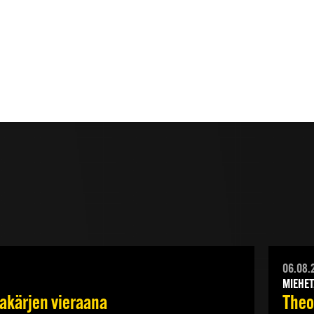
06.08.
MIEHET
jakärjen vieraana
Theod