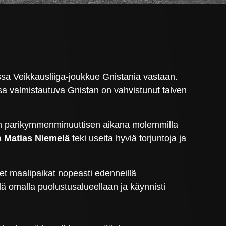
ssa Veikkausliiga-joukkue Gnistania vastaan.
sa valmistautuva Gnistan on vahvistunut talven
mäisen parikymmenminuuttisen aikana molemmilla
a
Matias Niemelä
teki useita hyviä torjuntoja ja
et maalipaikat nopeasti edenneillä
lä omalla puolustusalueellaan ja käynnisti