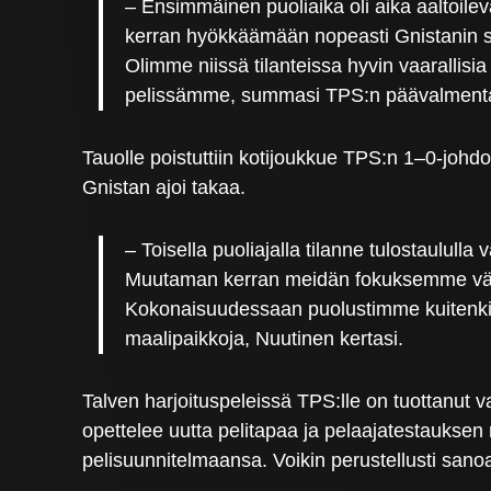
– Ensimmäinen puoliaika oli aika aaltoil
kerran hyökkäämään nopeasti Gnistanin s
Olimme niissä tilanteissa hyvin vaarallis
pelissämme, summasi TPS:n päävalment
Tauolle poistuttiin kotijoukkue TPS:n 1–0-johd
Gnistan ajoi takaa.
– Toisella puoliajalla tilanne tulostaulull
Muutaman kerran meidän fokuksemme vähän
Kokonaisuudessaan puolustimme kuitenkin h
maalipaikkoja, Nuutinen kertasi.
Talven harjoituspeleissä TPS:lle on tuottanut v
opettelee uutta pelitapaa ja pelaajatestauksen
pelisuunnitelmaansa. Voikin perustellusti sano