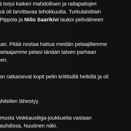
 torjui kaiken mahdollisen ja raitapaitojen
ä oli tarvittavaa tehokkuutta. Turkulaisittain
 Pippola ja
Niilo Saarikivi
laukoi pelivälineen
llaan. Pitää nostaa hattua meidän pelaajillemme
i pelaajamme pelasi tänään talven parhaan
nen.
tkaisevat kopit pelin kriittisillä hetkillä ja oli
hitellen lähestyy.
okemusta Veikkausliiga-joukkueita vastaan
vauhdissa, Nuutinen näki.