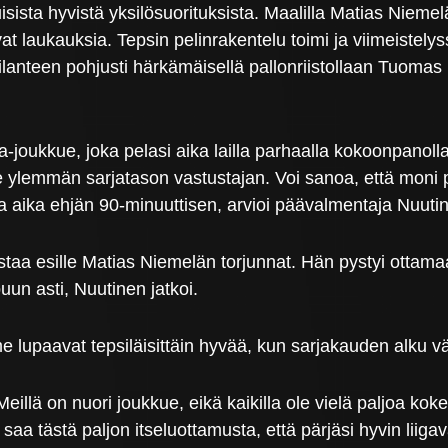
sista hyvistä yksilösuorituksista. Maalilla Matias Niemelä
at laukauksia. Tepsin pelinrakentelu toimi ja viimeistelyss
ilanteen pohjusti härkämäisellä pallonriistollaan Tuomas
ga-joukkue, joka pelasi aika lailla parhaalla kokoonpano
mme ylemmän sarjatason vastustajan. Voi sanoa, että mon
 aika ehjän 90-minuuttisen, arvioi päävalmentaja Nuuti
aa esille Matias Niemelän torjunnat. Hän pystyi ottamaan ra
puun asti, Nuutinen jatkoi.
me lupaavat tepsiläisittäin hyvää, kun sarjakauden alku vä
Meillä on nuori joukkue, eikä kaikilla ole vielä paljoa k
a tästä paljon itseluottamusta, että pärjäsi hyvin liiga