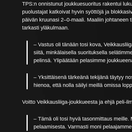
TPS:n onnistunut joukkuesuoritus rakentui lukui
puolustajat katkoivat hyvin syöttöjä ja blokkasiv
päivän kruunasi 2–0-maali. Maaliin johtaneen t
tarkasti yläkulmaan.
– Vastus oli tänään tosi kova, Veikkauslii
siitä, minkälaisella suorituksella seläti
pelinsä. Ylipäätään pelasimme joukkueena
– Yksittäisenä tärkeänä tekijänä täytyy nost
hienoa, että nolla säilyi meillä omissa lop
Voitto Veikkausliiga-joukkueesta ja ehjä peli-il
– Tämä oli tosi hyvä tasonmittaus meille. 
pelaamisesta. Varmasti moni pelaajamme sa