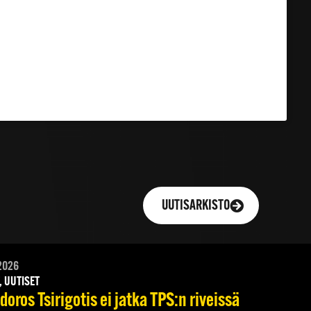
UUTISARKISTO
2026
, UUTISET
oros Tsirigotis ei jatka TPS:n riveissä