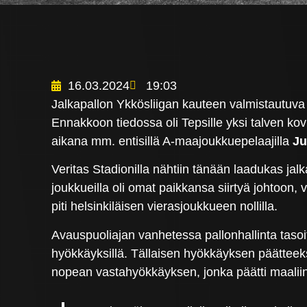
16.03.2024
19:03
Jalkapallon Ykkösliigan kauteen valmistautuva 
Ennakkoon tiedossa oli Tepsille yksi talven k
aikana mm. entisillä A-maajoukkuepelaajilla
Ju
Veritas Stadionilla nähtiin tänään laadukas jal
joukkueilla oli omat paikkansa siirtyä johtoon,
piti helsinkiläisen vierasjoukkueen nollilla.
Avauspuoliajan vanhetessa pallonhallinta taso
hyökkäyksillä. Tällaisen hyökkäyksen päätteeksi
nopean vastahyökkäyksen, jonka päätti maalii