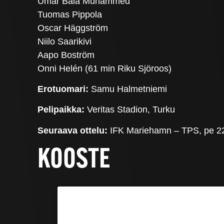
Umar Bala Muhammed
Tuomas Pippola
Oscar Häggström
Niilo Saarikivi
Aapo Boström
Onni Helén (61 min Riku Sjöroos)
Erotuomari:
Samu Halmetniemi
Pelipaikka:
Veritas Stadion, Turku
Seuraava ottelu:
IFK Mariehamn – TPS, pe 22
KOOSTE