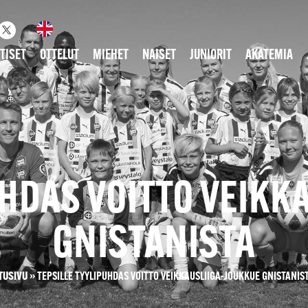
TISET
OTTELUT
MIEHET
NAISET
JUNIORIT
AKATEMIA
UHDAS VOITTO VEIKK
GNISTANISTA
TUSIVU
»
TEPSILLE TYYLIPUHDAS VOITTO VEIKKAUSLIIGA-JOUKKUE GNISTANIS