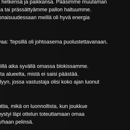
 omat hetkensä ja paikkansa. Pääsimme muutaman
na tai prässättyämme pallon haltuumme.
konaisuudessaan meillä oli hyvä energia
vaa: Tepsillä oli johtoasema puolustettavanaan,
välillä aika syvällä omassa blokissamme.
alueelta, mistä ei saisi päästää.
yn, jossa vastustaja olisi koko ajan luonut
ttia, mikä on luonnollista, kun joukkue
pystyi läpi ottelun toteuttamaan omaa
arhaan pelinsä.