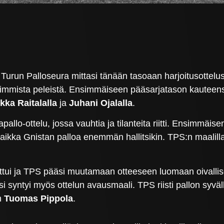
Turun Palloseura mittasi tänään tasoaan harjoitusottelu
ovimmista peleistä. Ensimmäiseen pääsarjatason kauteen
kka Raitalalla
ja
Juhani Ojalalla
.
kapallo-ottelu, jossa vauhtia ja tilanteita riitti. Ensim
 vaikka Gnistan palloa enemmän hallitsikin. TPS:n maalill
ittui ja TPS pääsi muutamaan otteeseen luomaan oivallis
 syntyi myös ottelun avausmaali. TPS riisti pallon syväl
n
Tuomas Pippola
.