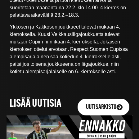
ottelut 4.kierrokselta ja tuon kierroksen arvonta
suoritetaan maanantaina 22.2. klo 14.00. 4.kierros on
pelattava aikavälillä 23.2.–18.3.
Ykkösen ja Kakkosen joukkueet tulevat mukaan 4.
kierroksella. Kuusi Veikkausliigajoukkuetta tulevat
mukaan Cupiin niin ikään 4. kierroksella. Jokaisen
kierroksen ottelut arvotaan. Respect Suomen Cupissa
alempisarjalainen saa kotiedun 4. kierrokselle asti,
paitsi jos toisena joukkueena on liigajoukkue, niin
kotietu alempisarjalaiselle on 6. kierrokselle asti.
LISÄÄ UUTISIA
UUTISARKISTO