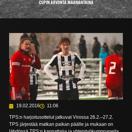
CUPIN ARVONTA MAANANTAINA
19.02.2016
11:06
TPS:n harjoitusottelut jatkuvat Virossa 26.2.–27.2.
TPS järjestää matkan paikan päälle ja mukaan on
lähdössä TPS:n kannattajia ja yhteistyökumppaneita.