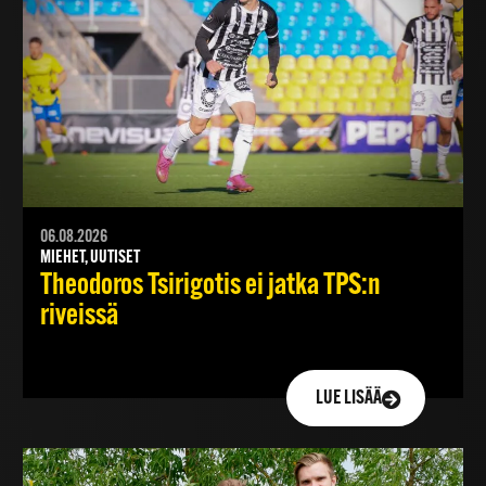
06.08.2026
MIEHET, UUTISET
Theodoros Tsirigotis ei jatka TPS:n
riveissä
LUE LISÄÄ