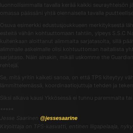
luonnollisimmalla tavalla kerää kaikki seurayhteisön 
omassa päässäni yhtä olennaisella tavalla puutteellise
Osuva esimerkki edustusjoukkueen merkityksestä lähia
esteitä vähän kohtuuttomaan tahtiin, ylpeys S.S.C Nap
kuitenkaan aloittanut alimmalta sarjatasolta, sillä pä
alimmalle askelmalle olisi kohtuuttoman haitallista 
sarjataso. Näin ainakin, mikäli uskomme the Guardiani
rehtejä.
Se, mitä yritin kaiketi sanoa, on että TPS kiteytyy v
lämmittelemässä, koordinaatiojuttuja tehden ja tekem
Siksi alkava kausi Ykkösessä ei tunnu paremmalta tai 
*****
Jesse Saarinen
@jessesaarine
Kirjoittaja on TPS-kasvatti, entinen liigapelaaja, nyk