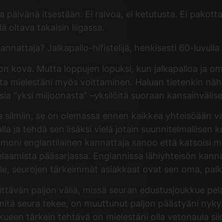
päivänä itsestään. Ei raivoa, ei ketutusta. Ei pakot
 oltava takaisin liigassa.
attaja? Jalkapallo-hifistelijä, henkisesti 60-luvulla 
 on kova. Mutta loppujen lopuksi, kun jalkapalloa ja 
sta mielestäni myös voittaminen. Haluan tietenkin n
 ”yksi miljoonasta” –yksilöitä suoraan kansainvälisel
 silmiin, se on olemassa ennen kaikkea yhteisöään var
avalla ja tehdä sen lisäksi vielä jotain suunnitelmallise
 moni englantilainen kannattaja sanoo että katsoisi 
elaamista pääsarjassa. Englannissa lähiyhteisön kannatta
le, seurojen tärkeimmät asiakkaat ovat sen oma, paika
rvittävän paljon väliä, missä seuran edustusjoukkue pel
mitä seura tekee, on muuttunut paljon päästyäni nyk
kueen tärkein tehtävä on mielestäni olla vetonaula si