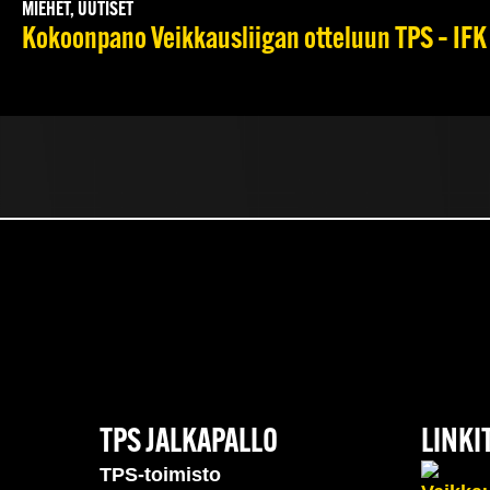
MIEHET, UUTISET
Kokoonpano Veikkausliigan otteluun TPS – IFK 
TPS JALKAPALLO
LINKI
TPS-toimisto