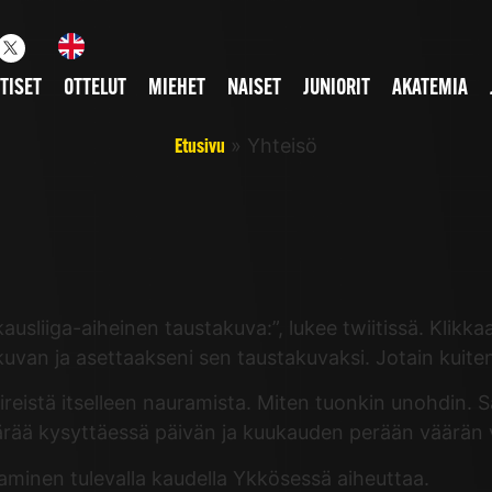
TISET
OTTELUT
MIEHET
NAISET
JUNIORIT
AKATEMIA
»
Yhteisö
Etusivu
kausliiga-aiheinen taustakuva:”, lukee twiitissä. Klikk
uvan ja asettaakseni sen taustakuvaksi. Jotain kuite
reistä itselleen nauramista. Miten tuonkin unohdin. 
rää kysyttäessä päivän ja kuukauden perään väärän 
aaminen tulevalla kaudella Ykkösessä aiheuttaa.