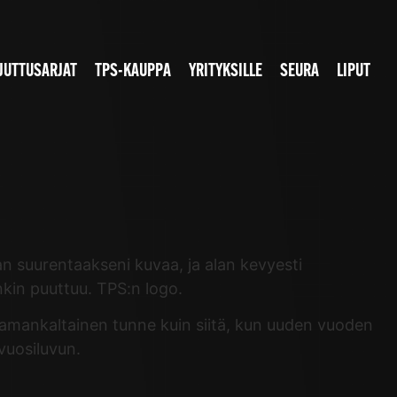
JUTTUSARJAT
TPS-KAUPPA
YRITYKSILLE
SEURA
LIPUT
aan suurentaakseni kuvaa, ja alan kevyesti
nkin puuttuu. TPS:n logo.
Samankaltainen tunne kuin siitä, kun uuden vuoden
vuosiluvun.