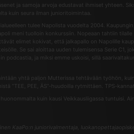
jäsenet ja samoja arvoja edustavat ihmiset yhteen. Si
lta kuin seura ilman junioritoimintaa.
lueelleen tulee Napolista vuodelta 2004. Kaupungin, 
oli meni tuolloin konkurssiin. Nopeaan tahtiin tilall
ättävät elimet kokivat, että jalkapallo on Napolille k
yhteisölle. Se sai aloittaa uuden tulemisensa Serie C
n podcastia, ja miksi emme uskoisi, sillä saarivaltak
ähintään yhtä paljon Mutterissa tehtävään työhön, kui
istä ”TEE, PEE, ÄS”-huudoilla rytmittäen. TPS-kannatt
huonommalta kuin kausi Veikkausliigassa tuntuisi. Ain
yinen KaaPo:n juniorivalmentaja, luokanopettajaopiskel