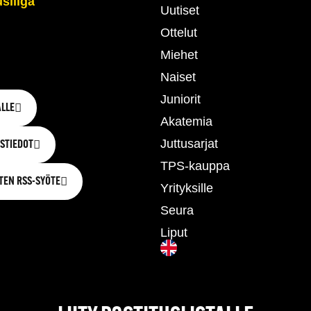
Uutiset
Ottelut
Miehet
Naiset
Juniorit
LLE
Akatemia
Juttusarjat
STIEDOT
TPS-kauppa
TEN RSS-SYÖTE
Yrityksille
Seura
Liput