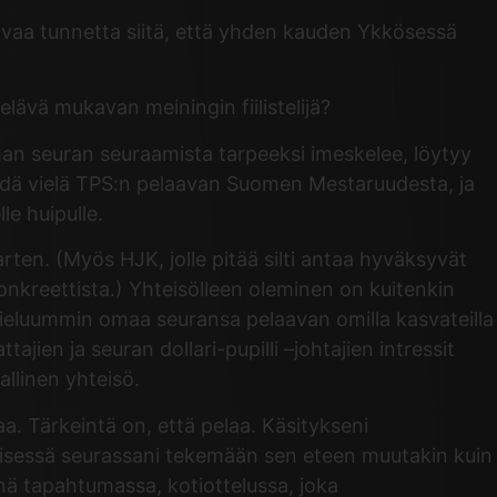
tavaa tunnetta siitä, että yhden kauden Ykkösessä
elävä mukavan meiningin fiilistelijä?
oman seuran seuraamista tarpeeksi imeskelee, löytyy
ähdä vielä TPS:n pelaavan Suomen Mestaruudesta, ja
le huipulle.
ten. (Myös HJK, jolle pitää silti antaa hyväksyvät
n konkreettista.) Yhteisölleen oleminen on kuitenkin
mieluummin omaa seuransa pelaavan omilla kasvateilla
jien ja seuran dollari-pupilli –johtajien intressit
llinen yhteisö.
aa. Tärkeintä on, että pelaa. Käsitykseni
yisessä seurassani tekemään sen eteen muutakin kuin
inä tapahtumassa, kotiottelussa, joka