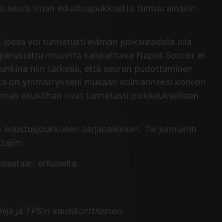
ksi seura ilman edustusjoukkuetta tuntuu ainakin
jossa voi tunnetusti elämän juoksuradalla olla
e perustettu muovilta kalskahtava Napoli Soccer ei
aupunkina niin tärkeää, että seuran pudottaminen
1, joka on ymmärrykseni mukaan kolmanneksi korkein
unnan asukithan ovat tunnetusti poikkeuksellisen
n edustusjoukkueen sarjapaikkaan. Tai junnuihin
ajiin.
oastaan erilaiselta.
ija ja TPS:n kausikorttilainen.