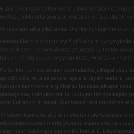
Ei painavampaa pettymystä, jonka löytäisi useampana 
kestää joukkuetta seurata, mutta ensi kaudella on kyllä
Oikeastaan aika yllättävää. Olenko kunnianhimoton kann
Hetken kiusaus vastata kyllä yllä oleviin kysymyksiin
sen tulisesta, jauhomaisesta ytimestä kuitenkin oma
haluan nähdä seuran myyvän Matej Hradeckyn kaltaisia
Kuitenkin, kun katsotaan suomalaista jalkapalloseuraa
aplodit siitä, että se uskalsi ajatella täysin uudella t
katoava luonnonvara globalisoituvassa jalkapallossa,
alasarjoissa, kuin ulkomailta tuotujen tähtipelaajien p
ovat kuitenkin erilaiset. Suomessa tätä ongelmaa ei o
Yhteisön kannalta sillä ei mielestäni ole teoriassa hi
edustusjoukkueen merkityksestä osana sitä kaikkea 
raapimaan kakkospalloja omille kentällä. Edustusjouk