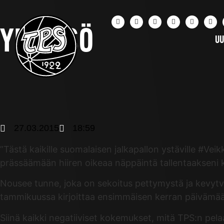
YHTEISÖ
UU
27.03.2015
18:59
”Tästä kaikille suomalaisen jalkapallon ystäville #Veik
prässäämään hiiren oikeaa näppäintä tallentaakseni k
Nousee tunne, joka on sekoitus pettymystä ja kevytvi
tammikuussa kirjoittaa ensimmäisen kerran päivämää
Siinä kaikki negatiiviset kokemukset, mitä TPS:n pel