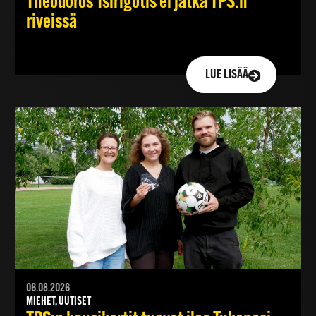
Theodoros Tsirigotis ei jatka TPS:n
riveissä
LUE LISÄÄ
06.08.2026
MIEHET, UUTISET