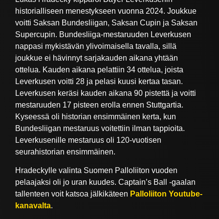
historialliseen menestykseen vuonna 2024. Joukkue
voitti Saksan Bundesliigan, Saksan Cupin ja Saksan
Supercupin. Bundesliiga-mestaruuden Leverkusen
nappasi mykistävän ylivoimaisella tavalla, sillä
joukkue ei hävinnyt sarjakauden aikana yhtään
ottelua. Kauden aikana pelattiin 34 ottelua, joista
Leverkusen voitti 28 ja pelasi kuusi kertaa tasan.
Leverkusen keräsi kauden aikana 90 pistettä ja voitti
mestaruuden 17 pisteen erolla ennen Stuttgartia.
Kyseessä oli historian ensimmäinen kerta, kun
Bundesliigan mestaruus voitettiin ilman tappioita.
Leverkusenille mestaruus oli 120-vuotisen
seurahistorian ensimmäinen.
Hradeckylle valinta Suomen Palloliiton vuoden
pelaajaksi oli jo uran kuudes. Captain’s Ball -gaalan
tallenteen voit katsoa jälkikäteen
Palloliiton Youtube-
kanavalta
.