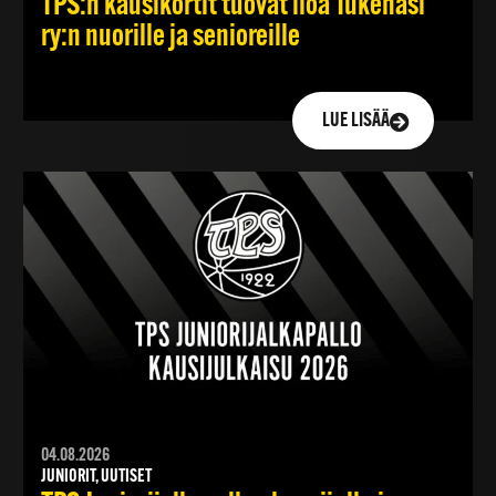
TPS:n kausikortit tuovat iloa Tukenasi
ry:n nuorille ja senioreille
LUE LISÄÄ
04.08.2026
JUNIORIT, UUTISET