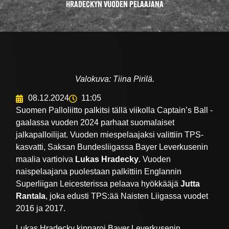
HRADECKYN VUODEN PELAAJANA
Valokuva: Tiina Pirilä.
08.12.2024
11:05
Suomen Palloliitto palkitsi tällä viikolla Captain’s Ball -
gaalassa vuoden 2024 parhaat suomalaiset
jalkapalloilijat. Vuoden miespelaajaksi valittiin TPS-
kasvatti, Saksan Bundesliigassa Bayer Leverkusenin
maalia vartioiva
Lukas Hradecky
. Vuoden
naispelaajana puolestaan palkittiin Englannin
Superliigan Leicesterissa pelaava hyökkääjä
Jutta
Rantala
, joka edusti TPS:ää Naisten Liigassa vuodet
2016 ja 2017.
Lukas Hradecky kipparoi Bayer Leverkusenin