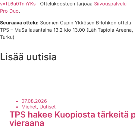
v=tL6u0TnnYKs
| Ottelukoosteen tarjoaa
Siivouspalvelu
Pro Duo
.
Seuraava ottelu:
Suomen Cupin Ykkösen B-lohkon ottelu
TPS – MuSa lauantaina 13.2 klo 13.00 (LähiTapiola Areena,
Turku)
Lisää uutisia
Uutisarkisto
07.08.2026
Miehet, Uutiset
TPS hakee Kuopiosta tärkeitä p
vieraana