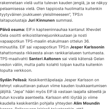
rakennetaan vielä uutta tulevan kauden jengiä, ja se näkyy
pelaamisessa vielä. Olen tappiosta huolimatta kuitenkin
tyytyväinen joukkueen yleisilmeeseen”, TPS:n
laitapuolustaja
Juri Kinnunen
summasi.
Päivä osuma:
EIF:n kapteeninnauhaa kantanut Xhevdet
Gela osoitti erikoistilannejuonikkuutaan ja nosti
vapaapotkun TPS-maalin etukulmaan ottelun 36.
minuutilla. EIF sai vapaapotkun TPS:n
Jesper Karlssonin
tahattomasta rikkeesta aivan rankkarialueen tuntumasta.
TPS-maalivahti
Santeri Aaltonen
sai vielä kätensä Gelan
vedon väliin, mutta pallo kolahti tolpan kautta kuitenkin
lopulta verkkoon.
Sydän Pelissä:
Keskikenttäpelaaja Jesper Karlsson on
tehnyt vakuuttavan paluun viime kauden loukkaantumisen
jäljiltä. ”Jepa” hääri myös EIF:iä vastaan laajalla säteellä ja
tutun kovalla asenteella. Karlsson ehti löytää jo viime
kaudella keskikentän pohjalla yhteyden
Alim Moundin
kanssa. Palloseuran leirissä toivotaankin, että