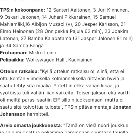
TPS:n kokoonpano:
12 Santeri Aaltonen, 3 Juri Kinnunen,
9 Oskari Jakonen, 14 Juhani Pikkarainen, 15 Samuel
Mahlamäki,16 Albijon Muzaci (v), 20 Jesper Karlsson, 21
Elmo Heinonen (28 Onnipekka Pajula 62 min), 23 Joakim
Latonen, 27 Bamba Kalabatama (31 Jasper Jalonen 81 min)
ja 34 Samba Benga
Erotuomari:
Mikko Leino
Pelipaikka:
Wolkswagen Halli, Kauniainen
Ottelun ratkaisu:
”Kyllä ottelun ratkaisu oli siinä, että ei
oltu kentän viimeisellä kolmanneksella riittävän hyviä ja
saatu tehty sitä maalia. Yritettiin ehkä vähän liikaa, ja
syötöistä tuli vähän liian vaikeita. Toisen jakson eka vartti
oli meiltä paras, saatiin EIF silloin juoksemaan, mutta ei
saatu sitä toivottua tulosta”, TPS:n päävalmentaja
Jonatan
Johansson
harmitteli.
Arvio omasta joukkueesta:
”Tämä on vielä nuori joukkue
ja sain muokattua peliämme parempaan suuntaan tauolla.