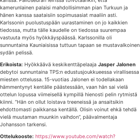
kamerunlainen palaisi mahdollisimman pian Turkuun ja
hänen kanssa saataisiin sopimusasiat maaliin asti.
Karlssonin puolustuspään uurastaminen on jo kaikkien
tiedossa, mutta tälle kaudelle on tiedossa suurempaa
vastuuta myös hyökkäyspäässä. Karlssonilla oli
sunnuntaina Kauniaisissa tuttuun tapaan se mustavalkoinen
sydän pelissä.
Erikoista:
Hyökkäävä keskikenttäpelaaja
Jasper Jalonen
debytoi sunnuntaina TPS:n edustusjoukkueessa virallisessa
miesten ottelussa. 15-vuotias Jalonen ei todellakaan
hämmentynyt kentälle päästessään, vaan hän sai vielä
ottelun lopussa viimeisellä kympillä hienosti pelin rytmistä
kiinni. ”Hän on ollut loistava treeneissä ja ansaitsikin
ehdottomasti paikkansa kentällä. Olisin voinut ehkä tehdä
vielä muutaman muunkin vaihdon”, päävalmentaja
Johansson tarkensi.
Ottelukooste:
https://www.youtube.com/watch?