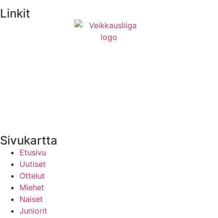
Linkit
Medialle
Yhteystiedot
Uutisten RSS-syöte
Sivukartta
Etusivu
Uutiset
Ottelut
Miehet
Naiset
Juniorit