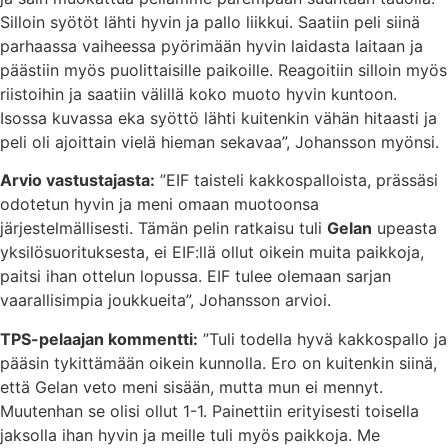
Silloin syötöt lähti hyvin ja pallo liikkui. Saatiin peli siinä
parhaassa vaiheessa pyörimään hyvin laidasta laitaan ja
päästiin myös puolittaisille paikoille. Reagoitiin silloin myös
riistoihin ja saatiin välillä koko muoto hyvin kuntoon.
Isossa kuvassa eka syöttö lähti kuitenkin vähän hitaasti ja
peli oli ajoittain vielä hieman sekavaa”, Johansson myönsi.
Arvio vastustajasta:
”EIF taisteli kakkospalloista, prässäsi
odotetun hyvin ja meni omaan muotoonsa
järjestelmällisesti. Tämän pelin ratkaisu tuli
Gelan
upeasta
yksilösuorituksesta, ei EIF:llä ollut oikein muita paikkoja,
paitsi ihan ottelun lopussa. EIF tulee olemaan sarjan
vaarallisimpia joukkueita”, Johansson arvioi.
TPS-pelaajan kommentti:
”Tuli todella hyvä kakkospallo ja
pääsin tykittämään oikein kunnolla. Ero on kuitenkin siinä,
että Gelan veto meni sisään, mutta mun ei mennyt.
Muutenhan se olisi ollut 1-1. Painettiin erityisesti toisella
jaksolla ihan hyvin ja meille tuli myös paikkoja. Me