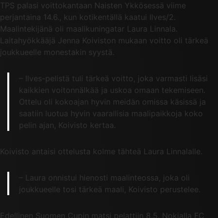
TPS palasi voittokantaan Naisten Ykkösessä viime
perjantaina 14.6., kun kotikentällä kaatui Ilves/2.
Maalintekijänä oli maalikuningatar Laura Linnala.
Laitahyökkääjä Jenna Koiviston mukaan voitto oli tärkeä
joukkueelle monestakin syystä.
– Ilves-pelistä tuli tärkeä voitto, joka varmasti lisäsi
kaikkien voitonnälkää ja uskoa omaan tekemiseen.
Ottelu oli kokoajan hyvin meidän omissa käsissä ja
saatiin luotua hyvin vaarallisia maalipaikkoja koko
pelin ajan, Koivisto kertaa.
Koivisto antaisi ottelusta kolme tähteä Laura Linnalalle.
– Laura onnistui hienosti maalinteossa, joka oli
joukkueelle tosi tärkeä maali, Koivisto perustelee.
Edellinen Suomen Cupin matsi pelattiin 8.5. Nokialla FC