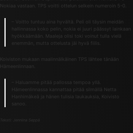
Nokiaa vastaan. TPS voitti ottelun selkein numeroin 5-0.
– Voitto tuntuu aina hyvältä. Peli oli täysin meidän
hallinnassa koko pelin, nokia ei juuri päässyt lainkaan
hyökkäämään. Maaleja olisi toki voinut tulla vielä
enemmän, mutta ottelusta jäi hyvä fiilis.
Koiviston mukaan maalinnälkäinen TPS lähtee tänään
Hämeenlinnaan.
– Haluamme pitää pallossa tempoa yllä.
Hämeenlinnassa kannattaa pitää silmällä Netta
Hanhimäkeä ja hänen tulisia laukauksia, Koivisto
sanoo.
Teksti: Jenniina Seppä