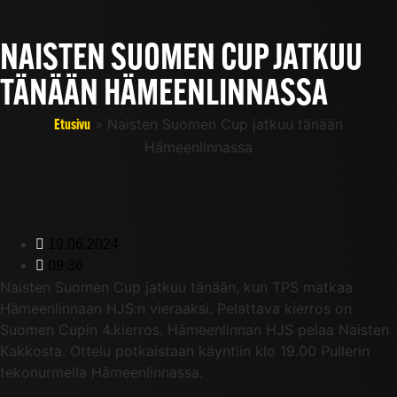
NAISTEN SUOMEN CUP JATKUU
TÄNÄÄN HÄMEENLINNASSA
»
Naisten Suomen Cup jatkuu tänään
Etusivu
Hämeenlinnassa
19.06.2024
09:36
Naisten Suomen Cup jatkuu tänään, kun TPS matkaa
Hämeenlinnaan HJS:n vieraaksi. Pelattava kierros on
Suomen Cupin 4.kierros. Hämeenlinnan HJS pelaa Naisten
Kakkosta. Ottelu potkaistaan käyntiin klo 19.00 Pullerin
tekonurmella Hämeenlinnassa.