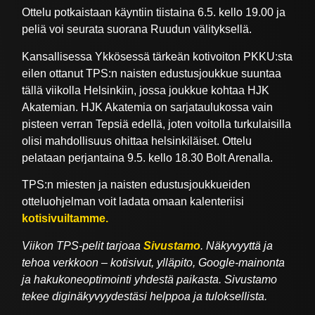
Ottelu potkaistaan käyntiin tiistaina 6.5. kello 19.00 ja
peliä voi seurata suorana Ruudun välityksellä.
Kansallisessa Ykkösessä tärkeän kotivoiton PKKU:sta
eilen ottanut TPS:n naisten edustusjoukkue suuntaa
tällä viikolla Helsinkiin, jossa joukkue kohtaa HJK
Akatemian. HJK Akatemia on sarjataulukossa vain
pisteen verran Tepsiä edellä, joten voitolla turkulaisilla
olisi mahdollisuus ohittaa helsinkiläiset. Ottelu
pelataan perjantaina 9.5. kello 18.30 Bolt Arenalla.
TPS:n miesten ja naisten edustusjoukkueiden
otteluohjelman voit ladata omaan kalenteriisi
kotisivuiltamme.
Viikon TPS-pelit tarjoaa
Sivustamo
. Näkyvyyttä ja
tehoa verkkoon – kotisivut, ylläpito, Google-mainonta
ja hakukoneoptimointi yhdestä paikasta. Sivustamo
tekee diginäkyvyydestäsi helppoa ja tuloksellista.