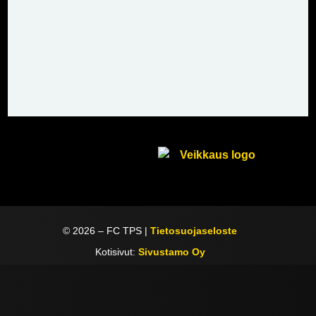
©
2026
– FC TPS |
Tietosuojaseloste
Kotisivut:
Sivustamo Oy