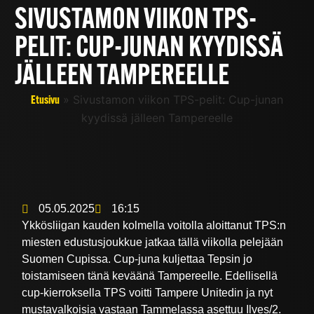
SIVUSTAMON VIIKON TPS-
PELIT: CUP-JUNAN KYYDISSÄ
JÄLLEEN TAMPEREELLE
»
Sivustamon viikon TPS-pelit: Cup-junan
Etusivu
kyydissä jälleen Tampereelle
05.05.2025
16:15
Ykkösliigan kauden kolmella voitolla aloittanut TPS:n
miesten edustusjoukkue jatkaa tällä viikolla pelejään
Suomen Cupissa. Cup-juna kuljettaa Tepsin jo
toistamiseen tänä keväänä Tampereelle. Edellisellä
cup-kierroksella TPS voitti Tampere Unitedin ja nyt
mustavalkoisia vastaan Tammelassa asettuu Ilves/2.