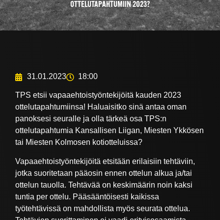
OTTELUTAPAHTUMIIN 2023?
31.01.2023
18:00
TPS etsii vapaaehtoistyöntekijöitä kauden 2023
ottelutapahtumiinsa! Haluaisitko sinä antaa oman
panoksesi seuralle ja olla tärkeä osa TPS:n
ottelutapahtumia Kansallisen Liigan, Miesten Ykkösen
tai Miesten Kolmosen kotiotteluissa?
Vapaaehtoistyöntekijöitä etsitään erilaisiin tehtäviin,
jotka suoritetaan pääosin ennen ottelun alkua ja/tai
ottelun tauolla. Tehtävää on keskimäärin noin kaksi
tuntia per ottelu. Pääsääntöisesti kaikissa
työtehtävissä on mahdollista myös seurata ottelua.