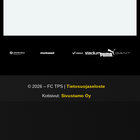
©
2026
– FC TPS |
Tietosuojaseloste
Kotisivut:
Sivustamo Oy