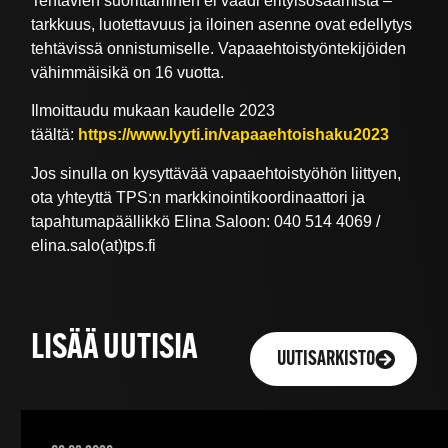
Tehtävien suorittaminen ei vaadi erityisosaamista –
tarkkuus, luotettavuus ja iloinen asenne ovat edellytys
tehtävissä onnistumiselle. Vapaaehtoistyöntekijöiden
vähimmäisikä on 16 vuotta.
Ilmoittaudu mukaan kaudelle 2023
täältä:
https://www.lyyti.in/vapaaehtoishaku2023
Jos sinulla on kysyttävää vapaaehtoistyöhön liittyen,
ota yhteyttä TPS:n markkinointikoordinaattori ja
tapahtumapäällikkö Elina Saloon: 040 514 4069 /
elina.salo(at)tps.fi
LISÄÄ UUTISIA
UUTISARKISTO