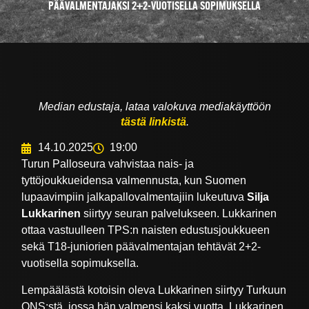
PÄÄVALMENTAJAKSI 2+2-VUOTISELLA SOPIMUKSELLA
Median edustaja, lataa valokuva mediakäyttöön
tästä linkistä
.
14.10.2025
19:00
Turun Palloseura vahvistaa nais- ja
tyttöjoukkueidensa valmennusta, kun Suomen
lupaavimpiin jalkapallovalmentajiin lukeutuva
Silja
Lukkarinen
siirtyy seuran palvelukseen. Lukkarinen
ottaa vastuulleen TPS:n naisten edustusjoukkueen
sekä T18-juniorien päävalmentajan tehtävät 2+2-
vuotisella sopimuksella.
Lempäälästä kotoisin oleva Lukkarinen siirtyy Turkuun
ONS:stä, jossa hän valmensi kaksi vuotta. Lukkarinen