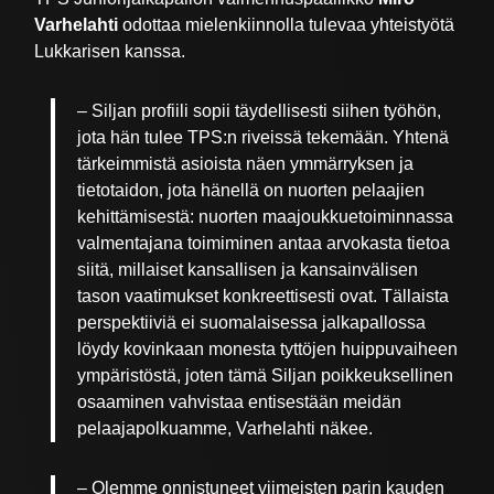
Varhelahti
odottaa mielenkiinnolla tulevaa yhteistyötä
Lukkarisen kanssa.
– Siljan profiili sopii täydellisesti siihen työhön,
jota hän tulee TPS:n riveissä tekemään. Yhtenä
tärkeimmistä asioista näen ymmärryksen ja
tietotaidon, jota hänellä on nuorten pelaajien
kehittämisestä: nuorten maajoukkuetoiminnassa
valmentajana toimiminen antaa arvokasta tietoa
siitä, millaiset kansallisen ja kansainvälisen
tason vaatimukset konkreettisesti ovat. Tällaista
perspektiiviä ei suomalaisessa jalkapallossa
löydy kovinkaan monesta tyttöjen huippuvaiheen
ympäristöstä, joten tämä Siljan poikkeuksellinen
osaaminen vahvistaa entisestään meidän
pelaajapolkuamme, Varhelahti näkee.
– Olemme onnistuneet viimeisten parin kauden