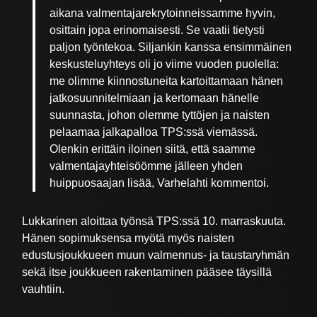
aikana valmentajarekrytoinneissamme hyvin,
osittain jopa erinomaisesti. Se vaatii tietysti
paljon työntekoa. Siljankin kanssa ensimmäinen
keskusteluyhteys oli jo viime vuoden puolella:
me olimme kiinnostuneita kartoittamaan hänen
jatkosuunnitelmiaan ja kertomaan hänelle
suunnasta, johon olemme tyttöjen ja naisten
pelaamaa jalkapalloa TPS:ssä viemässä.
Olenkin erittäin iloinen siitä, että saamme
valmentajayhteisöömme jälleen yhden
huippuosaajan lisää, Varhelahti kommentoi.
Lukkarinen aloittaa työnsä TPS:ssä 10. marraskuuta.
Hänen sopimuksensa myötä myös naisten
edustusjoukkueen muun valmennus- ja taustaryhmän
sekä itse joukkueen rakentaminen pääsee täysillä
vauhtiin.