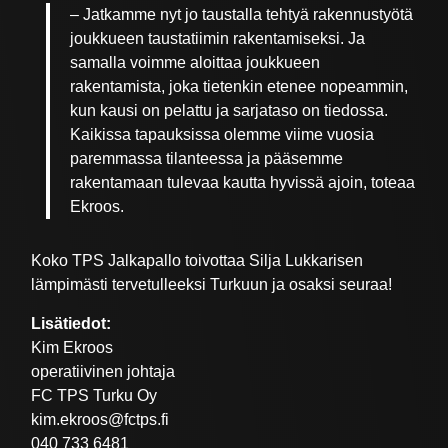
– Jatkamme nyt jo taustalla tehtyä rakennustyötä
joukkueen taustatiimin rakentamiseksi. Ja
samalla voimme aloittaa joukkueen
rakentamista, joka tietenkin etenee nopeammin,
kun kausi on pelattu ja sarjataso on tiedossa.
Kaikissa tapauksissa olemme viime vuosia
paremmassa tilanteessa ja pääsemme
rakentamaan tulevaa kautta hyvissä ajoin, toteaa
Ekroos.
Koko TPS Jalkapallo toivottaa Silja Lukkarisen
lämpimästi tervetulleeksi Turkuun ja osaksi seuraa!
Lisätiedot:
Kim Ekroos
operatiivinen johtaja
FC TPS Turku Oy
kim.ekroos@fctps.fi
040 733 6481