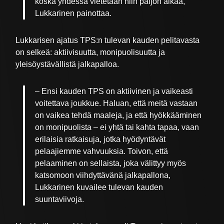
koska yhdessä vietetään niin paljon aikaa,
Lukkarinen painottaa.
Lukkarisen ajatus TPS:n tulevan kauden pelitavasta
on selkeä: aktiivisuutta, monipuolisuutta ja
yleisöystävällistä jalkapalloa.
– Ensi kauden TPS on aktiivinen ja vaikeasti
voitettava joukkue. Haluan, että meitä vastaan
on vaikea tehdä maaleja, ja että hyökkääminen
on monipuolista – ei yhtä tai kahta tapaa, vaan
erilaisia ratkaisuja, jotka hyödyntävät
pelaajiemme vahvuuksia. Toivon, että
pelaaminen on sellaista, joka välittyy myös
katsomoon viihdyttävänä jalkapallona,
Lukkarinen kuvailee tulevan kauden
suuntaviivoja.