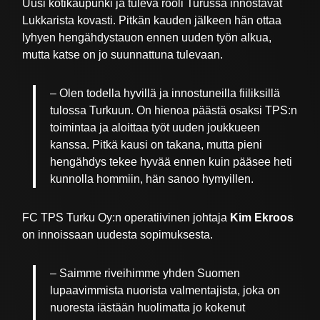
Uusi kotikaupunki ja tuleva rooli Turussa innostavat
Lukkarista kovasti. Pitkän kauden jälkeen hän ottaa
lyhyen hengähdystauon ennen uuden työn alkua,
mutta katse on jo suunnattuna tulevaan.
– Olen todella hyvillä ja innostuneilla fiiliksillä
tulossa Turkuun. On hienoa päästä osaksi TPS:n
toimintaa ja aloittaa työt uuden joukkueen
kanssa. Pitkä kausi on takana, mutta pieni
hengähdys tekee hyvää ennen kuin pääsee heti
kunnolla hommiin, hän sanoo hymyillen.
FC TPS Turku Oy:n operatiivinen johtaja
Kim Ekroos
on innoissaan uudesta sopimuksesta.
–
Saimme riveihimme yhden Suomen
lupaavimmista nuorista valmentajista, joka on
nuoresta iästään huolimatta jo kokenut