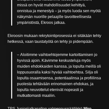
missä on hyvät mahdollisuudet kehittyä,
onnistua ja menestyä – ja myös luoda sen myötä
näkymän nuorille pelaajille tavoitteellisesta
ympäristöstä, Ekroos jatkaa.
Ekroosin mukaan rekrytointiprosessia ei sitäkään tehty
hetkessä, vaan taustatyötä on tehty jo pidempään.
–
Aloitimme vaihtoehtojemme kartoittamisen jo
hyvissä ajoin. Kävimme keskusteluja myös
muiden ehdokkaiden kanssa, ja lopulta meillä oli
loppusuoralla kaksi hyvää vaihtoehtoa. Silja oli
lopulta osaamisensa, potentiaalinsa ja profiilinsa
puolesta tehtävään erinomainen ehdokas, ja
lopulta neuvottelut etenivät nopeasti ja
mutkattomasti maaliin.
TPS Juniorijalkapallon valmennuspäällikkö
Miro