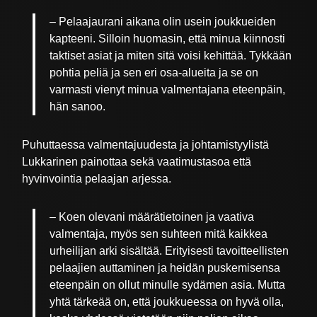
–
Pelaajaurani aikana olin usein joukkueiden
kapteeni. Silloin huomasin, että minua kiinnosti
taktiset asiat ja miten sitä voisi kehittää. Tykkään
pohtia peliä ja sen eri osa-alueita ja se on
varmasti vienyt minua valmentajana eteenpäin,
hän sanoo.
Puhuttaessa valmentajuudesta ja johtamistyylistä
Lukkarinen painottaa sekä vaatimustasoa että
hyvinvointia pelaajan arjessa.
–
Koen olevani määrätietoinen ja vaativa
valmentaja, myös sen suhteen mitä kaikkea
urheilijan arki sisältää. Erityisesti tavoitteellisten
pelaajien auttaminen ja heidän puskemisensa
eteenpäin on ollut minulle sydämen asia. Mutta
yhtä tärkeää on, että joukkueessa on hyvä olla,