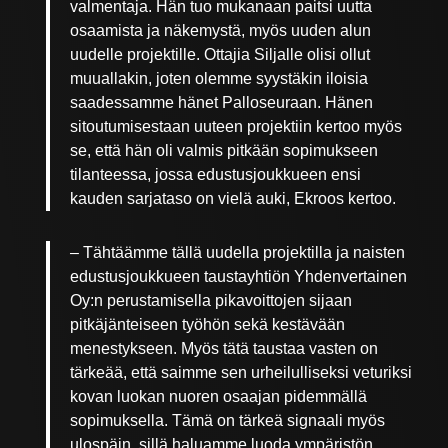
valmentaja. Hän tuo mukanaan paitsi uutta
osaamista ja näkemystä, myös uuden alun
uudelle projektille. Ottajia Siljalle olisi ollut
muuallakin, joten olemme syystäkin iloisia
saadessamme hänet Palloseuraan. Hänen
sitoutumisestaan uuteen projektiin kertoo myös
se, että hän oli valmis pitkään sopimukseen
tilanteessa, jossa edustusjoukkueen ensi
kauden sarjataso on vielä auki, Ekroos kertoo.
–
Tähtäämme tällä uudella projektilla ja naisten
edustusjoukkueen taustayhtiön Yhdenvertainen
Oy:n perustamisella pikavoittojen sijaan
pitkäjänteiseen työhön sekä kestävään
menestykseen. Myös tätä taustaa vasten on
tärkeää, että saimme sen urheilulliseksi veturiksi
kovan luokan nuoren osaajan pidemmällä
sopimuksella. Tämä on tärkeä signaali myös
ulospäin, sillä haluamme luoda ympäristön,