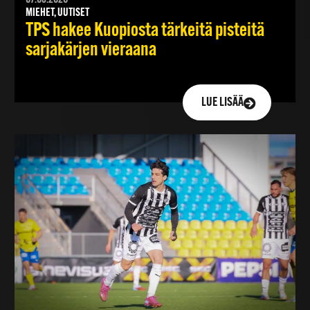
MIEHET, UUTISET
TPS hakee Kuopiosta tärkeitä pisteitä
sarjakärjen vieraana
LUE LISÄÄ