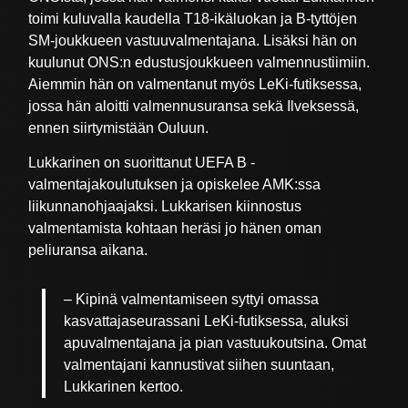
toimi kuluvalla kaudella T18-ikäluokan ja B-tyttöjen
SM-joukkueen vastuuvalmentajana. Lisäksi hän on
kuulunut ONS:n edustusjoukkueen valmennustiimiin.
Aiemmin hän on valmentanut myös LeKi-futiksessa,
jossa hän aloitti valmennusuransa sekä Ilveksessä,
ennen siirtymistään Ouluun.
Lukkarinen on suorittanut UEFA B -
valmentajakoulutuksen ja opiskelee AMK:ssa
liikunnanohjaajaksi. Lukkarisen kiinnostus
valmentamista kohtaan heräsi jo hänen oman
peliuransa aikana.
–
Kipinä valmentamiseen syttyi omassa
kasvattajaseurassani LeKi-futiksessa, aluksi
apuvalmentajana ja pian vastuukoutsina. Omat
valmentajani kannustivat siihen suuntaan,
Lukkarinen kertoo.