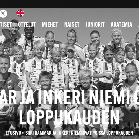
TISET
OTTELUT
MIEHET
NAISET
JUNIORIT
AKATEMIA
AR JA INKERI NIEMI 
LOPPUKAUDEN
ETUSIVU
»
SIIRI HAMMAR JA INKERI NIEMI OVAT POISSA LOPPUKAUDEN