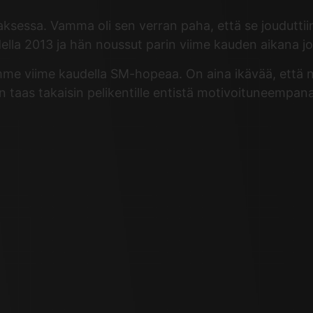
ihaksessa. Vamma oli sen verran paha, että se joudut
della 2013 ja hän noussut parin viime kauden aikana 
imme viime kaudella SM-hopeaa. On aina ikävää, että n
 taas takaisin pelikentille entistä motivoituneempana