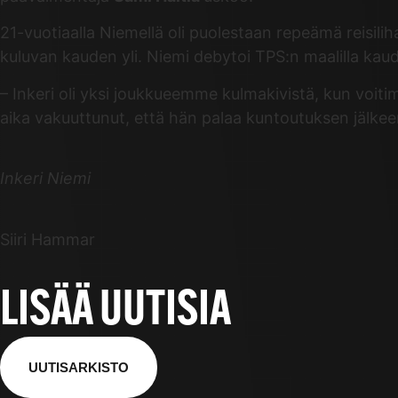
21-vuotiaalla Niemellä oli puolestaan repeämä reisil
kuluvan kauden yli. Niemi debytoi TPS:n maalilla kau
– Inkeri oli yksi joukkueemme kulmakivistä, kun voit
aika vakuuttunut, että hän palaa kuntoutuksen jälkeen
Inkeri Niemi
Siiri Hammar
LISÄÄ UUTISIA
UUTISARKISTO