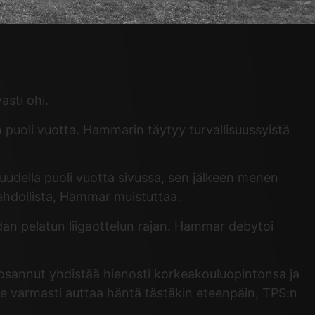
asti ohi.
puoli vuotta. Hammarin täytyy turvallisuussyistä
rmuudella puoli vuotta sivussa, sen jälkeen menen
mahdollista, Hammar muistuttaa.
dan pelatun liigaottelun rajan. Hammar debytoi
n osannut yhdistää hienosti korkeakouluopintonsa ja
a se varmasti auttaa häntä tästäkin eteenpäin, TPS:n