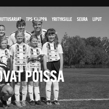
JUTTUSARJAT
TPS-KAUPPA
YRITYKSILLE
SEURA
LIPUT
OVAT POISSA