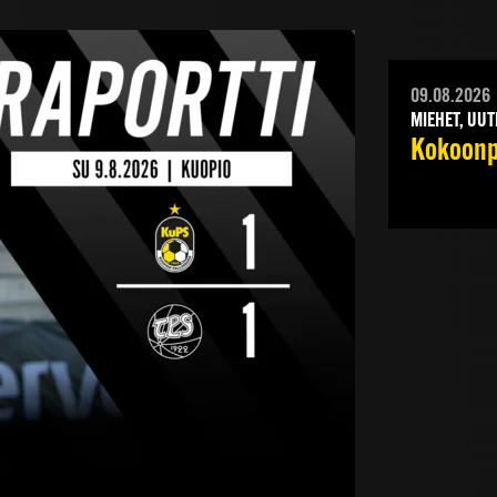
09.08.2026
MIEHET, UUT
Kokoonpa