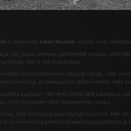
rin
ja maalivahti
Inkeri Niemen
, kaudet ovat valitettav
 hän joutuu olemaan pelikentiltä sivussa vähintään 
arjoittelu olisi jo nyt mahdollista.
 mitään kontaktitilanteisiin liittyviä riskejä. Olen va
 jälkeen kunnossa, on pelaajauran jatkaminenkin vielä 
detta kauttaan. Hän ehti ylittää tällä kaudella jo sa
kausi 2014 kokonaan väliin jalkavamman vuoksi.
dottaa, että Siiri toipuu taas täyteen kuntoon. Hän o
rillä on jo kokemusta pidempiaikaisesta poissaolosta j