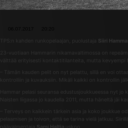
06.07.2017
20:20
TPS:n kahden runkopelaajan, puolustaja
Siiri Hamma
23-vuotiaan Hammarin nikamavaltimossa on repeämä ja
välttää erityisesti kontaktitilanteita, mutta kevyempi h
– Tämän kauden pelit on nyt pelattu, sillä en voi ottaa
kontrolliin ja kuvauksiin. Mikäli kaikki on kontrollin
Hammar pelasi seuransa edustusjoukkueessa nyt jo kuu
Naisten liigassa jo kaudella 2011, mutta häneltä jäi 
– Terveys on kaikkein tärkein asia ja koko joukkue o
pelaamisen ja toivon, että se tarina vielä jatkuu. Sii
päävalmentaja
Sami Haltia
uskoo.