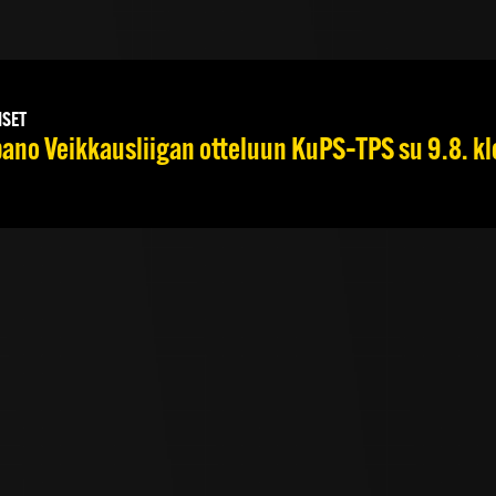
ISET
no Veikkausliigan otteluun KuPS–TPS su 9.8. kl