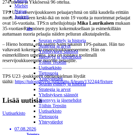
Ottelut
274 ottelua ja Ykkösessä 96 ottelua.
Miehet
Naiset
TPS U23 -reservijoukkueen pelaajaryhmä on tällä kaudella erittäin
Juniorit
nuori. Joukkueen keski-ikä on noin 19 vuotta ja nuorimmat pelaajat
ovat 16-vuotiaita. TPS:n urheilujohtaja
Mika Laurikaisen
mukaan
35-vuotias Rähmönen pystyy kokemuksellaan ja esimerkillään
TPS
auttamaan nuoria pelaajia näiden peliuran alkutaipaleella.
Seuran esittely ja historia
– Hieno homma, että saatiin Sami takaisin TPS-paitaan. Hän tuo
Strategia ja arvot
valtavasti kokemusta reservijoukkueeseemme. Hän on
Yhdistyksen säännöt
esimerkillinen urheilija, joka on loistava roolimalli
Jäsenyys ja jäsenehdot
reservijoukkueemme nuorille pelaajille.
Töihin Tepsiin
Uutisarkisto
Tietosuoja
TPS U23 -joukkueen otteluohjelman löydät
Yhteystiedot
täältä:
https://tulospalvelu.palloliitto.fi/team/132244/fixture
Seuran esittely ja historia
Strategia ja arvot
Yhdistyksen säännöt
Lisää uutisia
Jäsenyys ja jäsenehdot
Töihin Tepsiin
Uutisarkisto
Uutisarkisto
Tietosuoja
Yhteystiedot
07.08.2026
Toiminta