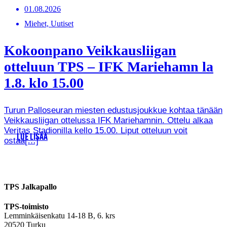
01.08.2026
Miehet, Uutiset
Kokoonpano Veikkausliigan
otteluun TPS – IFK Mariehamn la
1.8. klo 15.00
Turun Palloseuran miesten edustusjoukkue kohtaa tänään
Veikkausliigan ottelussa IFK Mariehamnin. Ottelu alkaa
Veritas Stadionilla kello 15.00. Liput otteluun voit
LUE LISÄÄ
ostaa[…]
TPS Jalkapallo
TPS-toimisto
Lemminkäisenkatu 14-18 B, 6. krs
20520 Turku