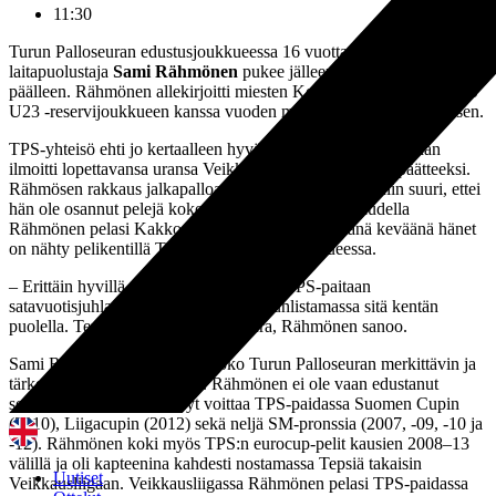
11:30
Turun Palloseuran edustusjoukkueessa 16 vuotta pelannut
laitapuolustaja
Sami Rähmönen
pukee jälleen TPS-paidan
päälleen. Rähmönen allekirjoitti miesten Kolmosessa pelaavan TPS
U23 -reservijoukkueen kanssa vuoden mittaisen pelaajasopimuksen.
TPS-yhteisö ehti jo kertaalleen hyvästellä Rähmösen, kun hän
ilmoitti lopettavansa uransa Veikkausliiga-kauden 2020 päätteeksi.
Rähmösen rakkaus jalkapalloa kohtaan on kuitenkin niin suuri, ettei
hän ole osannut pelejä kokonaan lopettaa. Viime kaudella
Rähmönen pelasi Kakkosta Kaarinan Pojissa ja tänä keväänä hänet
on nähty pelikentillä TPS M35 -ikämiesjoukkueessa.
– Erittäin hyvillä mielin palaan takaisin TPS-paitaan
satavuotisjuhlavuotena. Mukava olla juhlistamassa sitä kentän
puolella. Tepsi on itselleni rakas seura, Rähmönen sanoo.
Sami Rähmönen on kiistatta koko Turun Palloseuran merkittävin ja
tärkein pelaaja 2000-luvulla. Rähmönen ei ole vaan edustanut
seuraa, vaan hän on ehtinyt voittaa TPS-paidassa Suomen Cupin
(2010), Liigacupin (2012) sekä neljä SM-pronssia (2007, -09, -10 ja
-12). Rähmönen koki myös TPS:n eurocup-pelit kausien 2008–13
välillä ja oli kapteenina kahdesti nostamassa Tepsiä takaisin
Uutiset
Veikkausliigaan. Veikkausliigassa Rähmönen pelasi TPS-paidassa