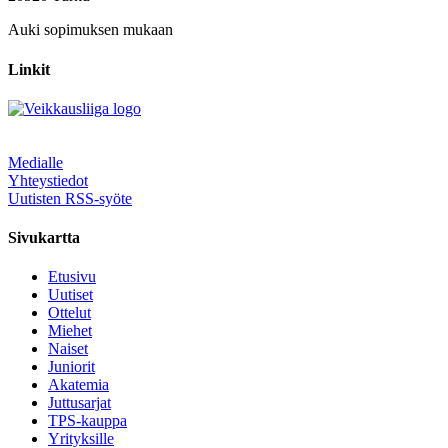
Auki sopimuksen mukaan
Linkit
Medialle
Yhteystiedot
Uutisten RSS-syöte
Sivukartta
Etusivu
Uutiset
Ottelut
Miehet
Naiset
Juniorit
Akatemia
Juttusarjat
TPS-kauppa
Yrityksille