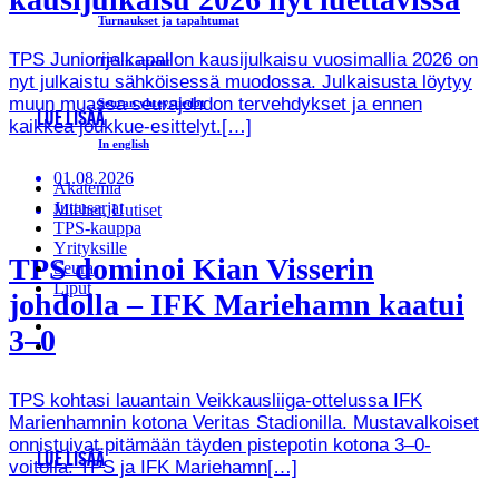
Turnaukset ja tapahtumat
TPS Juniorijalkapallon kausijulkaisu vuosimallia 2026 on
TPS:n ottelut
nyt julkaistu sähköisessä muodossa. Julkaisusta löytyy
muun muassa seurajohdon tervehdykset ja ennen
Seuran yhteystiedot
LUE LISÄÄ
kaikkea joukkue-esittelyt.[…]
In english
01.08.2026
Akatemia
Juttusarjat
Miehet, Uutiset
TPS-kauppa
Yrityksille
TPS dominoi Kian Visserin
Seura
Liput
johdolla – IFK Mariehamn kaatui
3–0
TPS kohtasi lauantain Veikkausliiga-ottelussa IFK
Marienhamnin kotona Veritas Stadionilla. Mustavalkoiset
onnistuivat pitämään täyden pistepotin kotona 3–0-
LUE LISÄÄ
voitolla. TPS ja IFK Mariehamn[…]