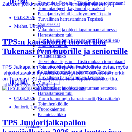
LUE LISÄÄ
Tervetuloa Tepsiin – Tästä mukaan toimintaan!
Zabrzen joukkueesta. Tuolloin lainasopimuksen[…]
Toimintaohjeet, käytännöt ja maksut
Pelaajarekrytointi ja siirtyminen Tepsiin
06.08.2026
Turvallinen harrastaminen Tepsissä
Varusteasiat
Miehet, Uutiset
Vakuutukset ja ohjeet tapaturman sattuessa
Harrastamisen tuki
TPS:n kausikortit tuovat iloa
Turun kaupungin harrastekortti (Boostii-etu)
Toimihenkilöille
Tukenasi ry:n nuorille ja senioreille
Vuorokalenteri
Palautelaatikko
Tervetuloa Tepsiin – Tästä mukaan toimintaan!
TPS Jalkapallon kausikortteja on mahdollista ostaa myös
Toimintaohjeet, käytännöt ja maksut
Pelaajarekrytointi ja siirtyminen Tepsiin
lahjoitettavaksi hyväntekeväisyyteen. Tuorein esimerkki
Turvallinen harrastaminen Tepsissä
on Tukenasi ry:lle lahjoitetut viisi Tepsin kausikorttia,
LUE LISÄÄ
Varusteasiat
jotka yksityishenkilö[…]
Vakuutukset ja ohjeet tapaturman sattuessa
Harrastamisen tuki
04.08.2026
Turun kaupungin harrastekortti (Boostii-etu)
Toimihenkilöille
Juniorit, Uutiset
Vuorokalenteri
Palautelaatikko
TPS Juniorijalkapallon
Joukkueet
kausijulkaisu 2026 nyt luettavissa