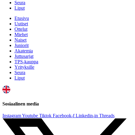
Seura
Liput
Etusivu
Uutiset
Ottelut
Miehet
Naiset
Juniorit
Akatemia
Juttusarjat
TPS-kauppa
Yrityksille
Seura
Liput
Sosiaalinen media
Instagram
Youtube
Tiktok
Facebook-f
Linkedin-in
Threads