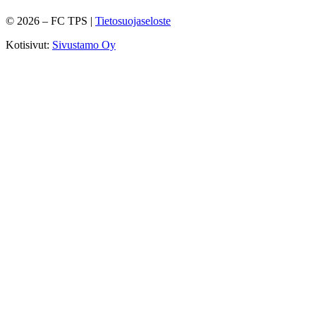
©
2026
– FC TPS |
Tietosuojaseloste
Kotisivut:
Sivustamo Oy