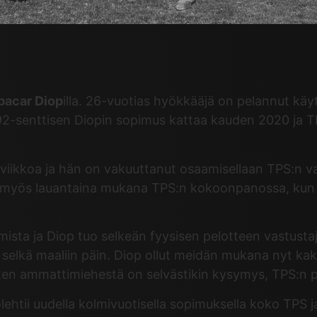
bacar Diop
illa. 26-vuotias hyökkääjä on pelannut kä
192-senttisen Diopin sopimus kattaa kauden 2020 ja 
 viikkoa ja hän on vakuuttanut osaamisellaan TPS:n v
 on myös lauantaina mukana TPS:n kokoonpanossa, kun
amista ja Diop tuo selkeän fyysisen pelotteen vastust
s selkä maaliin päin. Diop ollut meidän mukana nyt kak
 joten ammattimiehestä on selvästikin kysymys, TPS:n
olehtii uudella kolmivuotisella sopimuksella koko TPS j