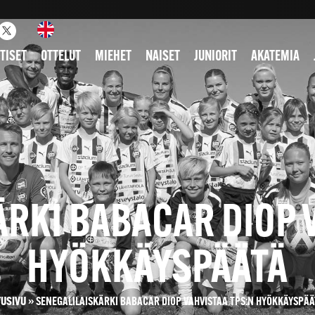
TISET
OTTELUT
MIEHET
NAISET
JUNIORIT
AKATEMIA
RKI BABACAR DIOP 
HYÖKKÄYSPÄÄTÄ
TUSIVU
»
SENEGALILAISKÄRKI BABACAR DIOP VAHVISTAA TPS:N HYÖKKÄYSPÄÄ