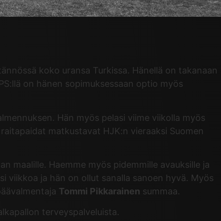
ytännössä koko uransa Turkissa. Hänellä on takanaan
TPS:llä on hänen sopimuksessaan optio myös
almennuksen. Hän myös pelasi viime viikolla myös
 raitapaidat matkustavat HJK:n vieraaksi Suomen
ajan maalille. Haemme myös pidemmille avauksille ja
si viikkoa ja hän on ollut sanalla sanoen hyvä. Myös
 päävalmentaja
Tommi Pikkarainen
summaa.
alkapallon terveyspalveluista.