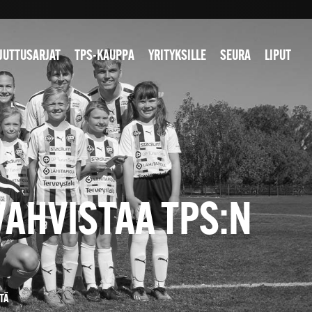
JUTTUSARJAT
TPS-KAUPPA
YRITYKSILLE
SEURA
LIPUT
VAHVISTAA TPS:N
TÄ