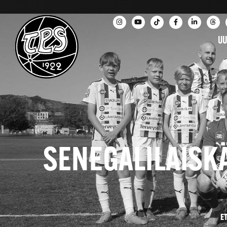
UU
SENEGALILAISKÄ
E