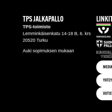
TPS JALKAPALLO
LINKI
TPS-toimisto
Lemminkäisenkatu 14-18 B, 6. krs
20520 Turku
Auki sopimuksen mukaan
MEDIA
YHTEY
UUTIS