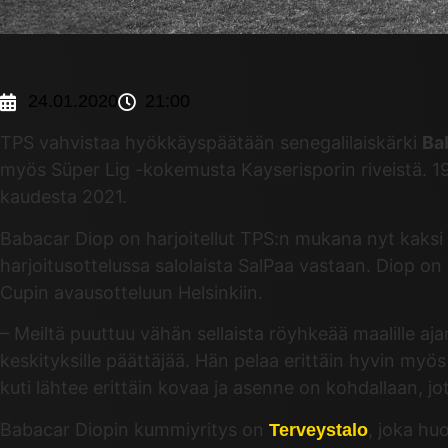
24.01.2020
21:00
TPS vahvistaa hyökkäyspäätään senegalilaiskärki
Ba
myös Süper Lig -kokemusta Kayserisporin riveistä. 
kaudesta 2021.
Babacar Diop on harjoitellut TPS:n mukana nyt kaksi
harjoitusottelussa salolaista SalPaa vastaan. Diop
Cupin avausotteluun Helsinkiin.
– Meiltä puuttuu vähän sellaista röyhkeää maalille aj
keskityksille päättäjää. Hän pelaa erittäin hyvin myö
kuti lähtee erittäin kovaa ja asenne on kohdallaan,
Babacar Diopin kummiyritys on
, joka hu
Terveystalo