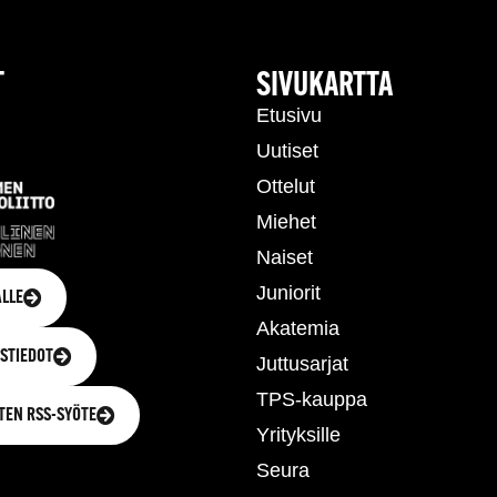
T
SIVUKARTTA
Etusivu
Uutiset
Ottelut
Miehet
Naiset
Juniorit
LLE
Akatemia
STIEDOT
Juttusarjat
TPS-kauppa
TEN RSS-SYÖTE
Yrityksille
Seura