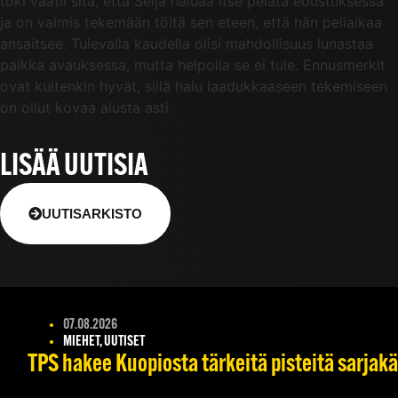
toki vaatii sitä, että Selja haluaa itse pelata edustuksessa
ja on valmis tekemään töitä sen eteen, että hän peliaikaa
ansaitsee. Tulevalla kaudella olisi mahdollisuus lunastaa
paikka avauksessa, mutta helpolla se ei tule. Ennusmerkit
ovat kuitenkin hyvät, sillä halu laadukkaaseen tekemiseen
on ollut kovaa alusta asti.
LISÄÄ UUTISIA
UUTISARKISTO
07.08.2026
MIEHET, UUTISET
TPS hakee Kuopiosta tärkeitä pisteitä sarjak