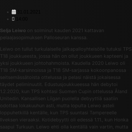
31.01.2021
14:00
Selja Leiwo
on solminut kauden 2021 kattavan
pelaajasopimuksen Palloseuran kanssa.
Leiwo on tullut turkulaiselle jalkapalloyhteisölle tutuksi TPS
T18 joukkueesta, jossa hän on ollut joukkueen kapteeni ja
yksi joukkueen johtohahmoista. Kaudella 2020 Leiwo oli
T18 SM-karsinnoissa ja T18 SM-sarjassa kokoonpanossa
seitsemässätoista ottelussa ja pelasi näistä jokaisessa
täydet peliminuutit. Edustusjoukkueessa hän debytoi
1.2.2020, kun TPS kohtasi Suomen Cupin ottelussa Åland
Unitedin. Kansallisen Liigan puolella debyyttiä saatiin
odottaa lokakuuhun asti, mutta lopulta Leiwo asteli
loppuhetkillä kentälle, kun TPS suuntasi Tampereelle
Ilveksen vieraaksi. Kotidebyytti oli edessä 1.11., kun Honka
saapui Turkuun. Leiwo ehti olla kentällä vain vartin, mutta