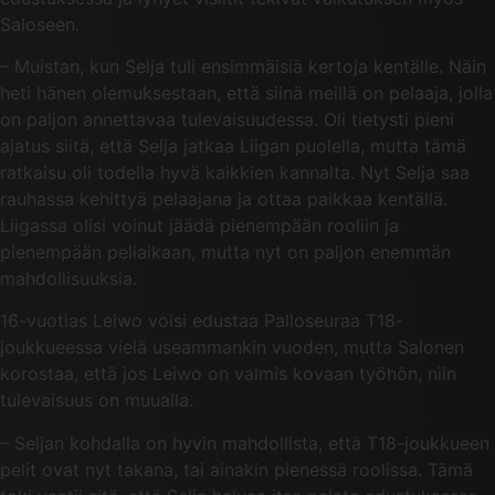
Saloseen.
– Muistan, kun Selja tuli ensimmäisiä kertoja kentälle. Näin
heti hänen olemuksestaan, että siinä meillä on pelaaja, jolla
on paljon annettavaa tulevaisuudessa. Oli tietysti pieni
ajatus siitä, että Selja jatkaa Liigan puolella, mutta tämä
ratkaisu oli todella hyvä kaikkien kannalta. Nyt Selja saa
rauhassa kehittyä pelaajana ja ottaa paikkaa kentällä.
Liigassa olisi voinut jäädä pienempään rooliin ja
pienempään peliaikaan, mutta nyt on paljon enemmän
mahdollisuuksia.
16-vuotias Leiwo voisi edustaa Palloseuraa T18-
joukkueessa vielä useammankin vuoden, mutta Salonen
korostaa, että jos Leiwo on valmis kovaan työhön, niin
tulevaisuus on muualla.
– Seljan kohdalla on hyvin mahdollista, että T18-joukkueen
pelit ovat nyt takana, tai ainakin pienessä roolissa. Tämä