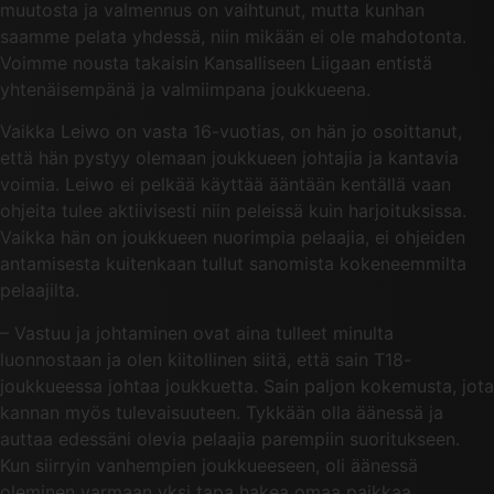
muutosta ja valmennus on vaihtunut, mutta kunhan
saamme pelata yhdessä, niin mikään ei ole mahdotonta.
Voimme nousta takaisin Kansalliseen Liigaan entistä
yhtenäisempänä ja valmiimpana joukkueena.
Vaikka Leiwo on vasta 16-vuotias, on hän jo osoittanut,
että hän pystyy olemaan joukkueen johtajia ja kantavia
voimia. Leiwo ei pelkää käyttää ääntään kentällä vaan
ohjeita tulee aktiivisesti niin peleissä kuin harjoituksissa.
Vaikka hän on joukkueen nuorimpia pelaajia, ei ohjeiden
antamisesta kuitenkaan tullut sanomista kokeneemmilta
pelaajilta.
– Vastuu ja johtaminen ovat aina tulleet minulta
luonnostaan ja olen kiitollinen siitä, että sain T18-
joukkueessa johtaa joukkuetta. Sain paljon kokemusta, jota
kannan myös tulevaisuuteen. Tykkään olla äänessä ja
auttaa edessäni olevia pelaajia parempiin suoritukseen.
Kun siirryin vanhempien joukkueeseen, oli äänessä
oleminen varmaan yksi tapa hakea omaa paikkaa