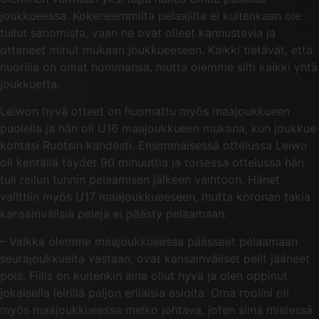
joukkueessa. Kokeneemmilta pelaajilta ei kuitenkaan ole
tullut sanomista, vaan he ovat olleet kannustavia ja
ottaneet minut mukaan joukkueeseen. Kaikki tietävät, että
nuorilla on omat hommansa, mutta olemme silti kaikki yhtä
joukkuetta.
Leiwon hyvä otteet on huomattu myös maajoukkueen
puolella ja hän oli U16 maajoukkueen mukana, kun joukkue
kohtasi Ruotsin kahdesti. Ensimmäisessä ottelussa Leiwo
oli kentällä täydet 90 minuuttia ja toisessa ottelussa hän
tuli reilun tunnin pelaamisen jälkeen vaihtoon. Hänet
valittiin myös U17 maajoukkueeseen, mutta koronan takia
kansainvälisiä pelejä ei päästy pelaamaan.
– Vaikka olemme maajoukkueessa päässeet pelaamaan
seurajoukkueita vastaan, ovat kansainväliset pelit jääneet
pois. Fiilis on kuitenkin aina ollut hyvä ja olen oppinut
jokaisella leirillä paljon erilaisia asioita. Oma roolini oli
myös maajoukkueessa melko johtava, joten siinä mielessä