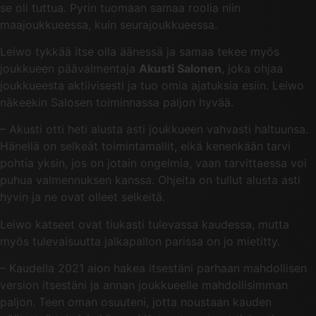
se oli tuttua. Pyrin tuomaan samaa roolia niin
maajoukkueessa, kuin seurajoukkueessa.
Leiwo tykkää itse olla äänessä ja samaa tekee myös
joukkueen päävalmentaja
Akusti Salonen
, joka ohjaa
joukkueesta aktiivisesti ja tuo omia ajatuksia esiin. Leiwo
näkeekin Salosen toiminnassa paljon hyvää.
– Akusti otti heti alusta asti joukkueen vahvasti haltuunsa.
Hänellä on selkeät toimintamallit, eikä kenenkään tarvi
pohtia yksin, jos on jotain ongelmia, vaan tarvittaessa voi
puhua valmennuksen kanssa. Ohjeita on tullut alusta asti
hyvin ja ne ovat olleet selkeitä.
Leiwo katseet ovat tiukasti tulevassa kaudessa, mutta
myös tulevaisuutta jalkapallon parissa on jo mietitty.
– Kaudella 2021 aion hakea itsestäni parhaan mahdollisen
version itsestäni ja annan joukkueelle mahdollisimman
paljon. Teen oman osuuteni, jotta noustaan kauden