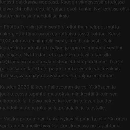
lunasti paikkansa nopeasti. Kauden viimeisessä ottelussa
Leiwo ehti olla kentällä vajaat puoli tuntia. Nyt edessä olisi
kuitenkin uusia mahdollisuuksia.
– Päätös Tepsiin jäämisestä ei ollut ihan helppo, mutta
uskon, että tämä on oikea ratkaisu tässä kohtaa. Kausi
2020 oli raskas niin pelillisesti, kuin henkisesti. Sain
kuitenkin kaudesta irti paljon ja opin enemmän itsestäni
pelaajana. Nyt tiedän, että pääsen tulevilla kausilla
näyttämään omaa osaamistani entistä paremmin. Tepsin
paidassa on koettu jo paljon, mutta en ole vielä valmis
Turussa, vaan näytettävää on vielä paljon enemmän.
Kauden 2020 jälkeen Palloseuran tie vei Ykköseen ja
joukkueessa tapahtui muutoksia niin kentällä kuin sen
ulkopuolella. Leiwo näkee kuitenkin tulevan kauden
mahdollisuutena jokaiselle pelaajalle ja taustalle.
– Vaikka putoaminen tuntui syksyllä pahalta, niin Ykkönen
saattaa olla meille hyväksi. Joukkueessa on tapahtunut