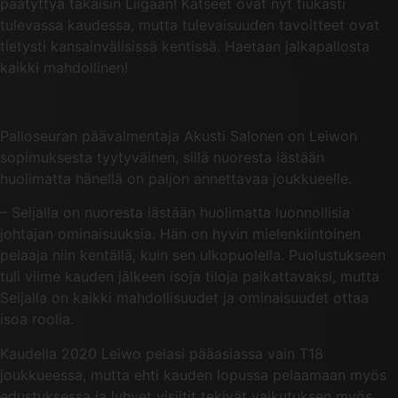
päätyttyä takaisin Liigaan! Katseet ovat nyt tiukasti
tulevassa kaudessa, mutta tulevaisuuden tavoitteet ovat
tietysti kansainvälisissä kentissä. Haetaan jalkapallosta
kaikki mahdollinen!
Palloseuran päävalmentaja Akusti Salonen on Leiwon
sopimuksesta tyytyväinen, sillä nuoresta iästään
huolimatta hänellä on paljon annettavaa joukkueelle.
– Seljalla on nuoresta iästään huolimatta luonnollisia
johtajan ominaisuuksia. Hän on hyvin mielenkiintoinen
pelaaja niin kentällä, kuin sen ulkopuolella. Puolustukseen
tuli viime kauden jälkeen isoja tiloja paikattavaksi, mutta
Seljalla on kaikki mahdollisuudet ja ominaisuudet ottaa
isoa roolia.
Kaudella 2020 Leiwo pelasi pääasiassa vain T18
joukkueessa, mutta ehti kauden lopussa pelaamaan myös
edustuksessa ja lyhyet visiitit tekivät vaikutuksen myös