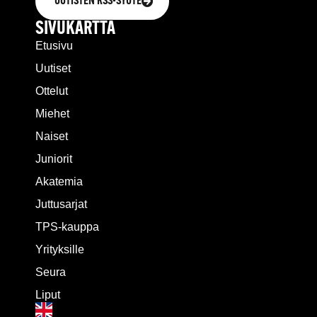
UUTISTEN RSS-SYÖTE
SIVUKARTTA
Etusivu
Uutiset
Ottelut
Miehet
Naiset
Juniorit
Akatemia
Juttusarjat
TPS-kauppa
Yrityksille
Seura
Liput