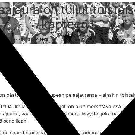
ajaura on tullut toistai
kapteeni!
ÖKSEEN – KIITOS KAPTEENI!
on päättänyt lopettaa upean pelaajauransa – ainakin toistai
elua urallaan pelannut Porali on ollut merkittävä osa TPS:n
ajuutta, vaatimustasoa ja esimerkillisyyttä, joka näkyi päi
ä sanoillaan.
ettiä määrätietoisena, periksiantamattomana ja joukkueelle