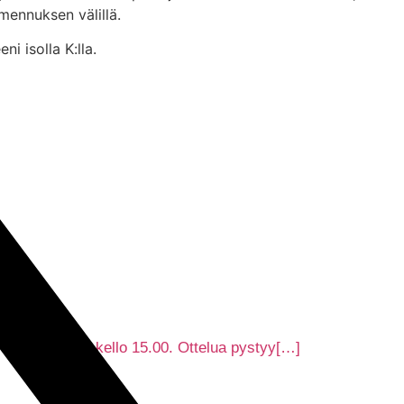
mennuksen välillä.
i isolla K:lla.
re Areenalla kello 15.00. Ottelua pystyy[…]