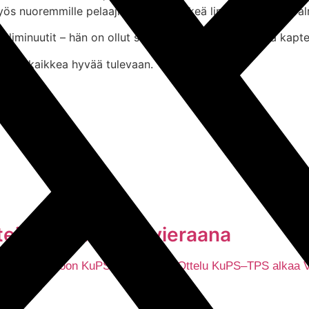
 nuoremmille pelaajille ja ollut tärkeä linkki kentän ja val
iminuutit – hän on ollut suunnannäyttäjä, esikuva ja kapteen
ottaa kaikkea hyvää tulevaan.
eitä sarjakärjen vieraana
kustaa Kuopioon KuPS:n vieraaksi. Ottelu KuPS–TPS alkaa Vä