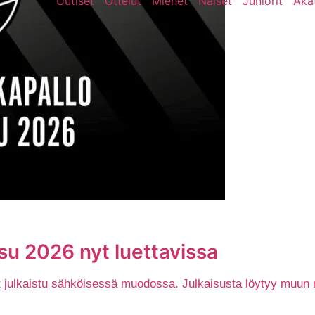
Uutiset
Ottelut
Miehet
Naiset
Juniorit
Aka
isu 2026 nyt luettavissa
nyt julkaistu sähköisessä muodossa. Julkaisusta löytyy muu