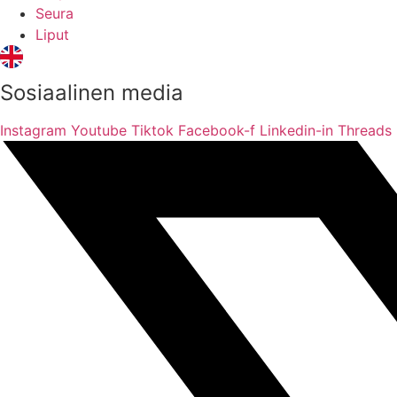
Seura
Liput
Sosiaalinen media
Instagram
Youtube
Tiktok
Facebook-f
Linkedin-in
Threads