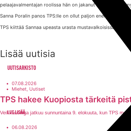
pelaajavalmentajan roolissa hän on jakanut osaamistaan myös
Sanna Poralin panos TPS:lle on ollut paljon enemmän kuin pel
TPS kiittää Sannaa upeasta urasta mustavalkoisissa ja toiv
Lisää uutisia
UUTISARKISTO
07.08.2026
Miehet, Uutiset
TPS hakee Kuopiosta tärkeitä pist
Veikkausliiga jatkuu sunnuntaina 9. elokuuta, kun TPS mat
LUE LISÄÄ
06.08.2026