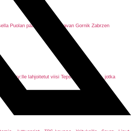
uksella Puolan pääsarjassa pelaavan Gornik Zabrzen
si ry:lle lahjoitetut viisi Tepsin kausikorttia, jotka