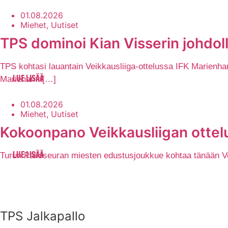
01.08.2026
Miehet, Uutiset
TPS dominoi Kian Visserin johdol
TPS kohtasi lauantain Veikkausliiga-ottelussa IFK Marienham
Mariehamn[…]
LUE LISÄÄ
01.08.2026
Miehet, Uutiset
Kokoonpano Veikkausliigan ottelu
Turun Palloseuran miesten edustusjoukkue kohtaa tänään Veik
LUE LISÄÄ
TPS Jalkapallo