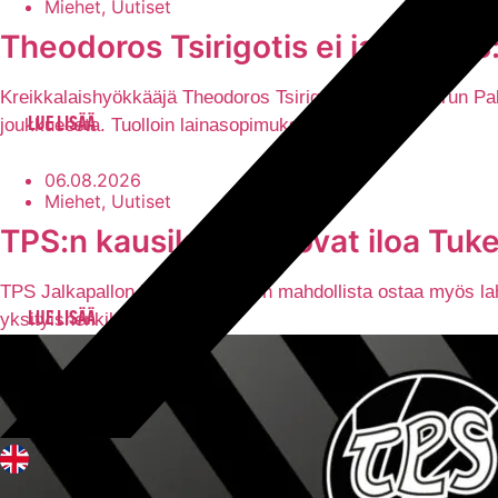
Miehet, Uutiset
Theodoros Tsirigotis ei jatka TPS:
Kreikkalaishyökkääjä Theodoros Tsirigotis ei jatka Turun P
joukkueesta. Tuolloin lainasopimuksen[…]
LUE LISÄÄ
06.08.2026
Miehet, Uutiset
TPS:n kausikortit tuovat iloa Tuken
TPS Jalkapallon kausikortteja on mahdollista ostaa myös lahj
yksityishenkilö[…]
LUE LISÄÄ