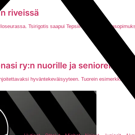
n riveissä
alloseurassa. Tsirigotis saapui Tepsiin keväällä lainasopim
asi ry:n nuorille ja senioreille
oitettavaksi hyväntekeväisyyteen. Tuorein esimerkki on Tukena