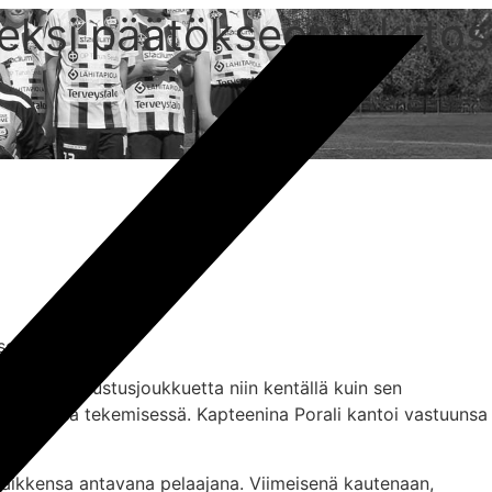
seksi päätökseen – kiitos
seksi.
 naisten edustusjoukkuetta niin kentällä kuin sen
vittäisessä tekemisessä. Kapteenina Porali kantoi vastuunsa
 kaikkensa antavana pelaajana. Viimeisenä kautenaan,