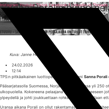
Sanna Poralin hieno pela
Mene
Instagram
Youtube
Tiktok
Facebook-f
Linkedin-in
Threads
sisältöön
ETUSIVU
»
SANNA PORALIN HIENO PELAAJAURA ON TULLUT TOISTAISEKSI PÄÄT
Kuva: Janne Hirvensalo
24.02.2026
12:14
TPS:n pitkäaikainen luottopelaaja ja kapteeni
Sanna Porali
Pääsarjatasolla Suomessa, Norjassa ja Tanskassa yli 250 ott
ulkopuolella. Kokeneena pelaajana hän toi joukkueeseen joht
ylpeydellä ja johti joukkuettaan rohkeasti sekä teoillaan ett
Uransa aikana Porali on ollut rakentamassa TPS:n identite