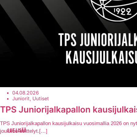
04.08.2026
Juniorit, Uutiset
TPS Juniorijalkapallon kausijulka
TPS Juniorijalkapallon kausijulkaisu vuosimallia 2026 on 
joukkue-esittelyt.[…]
LUE LISÄÄ