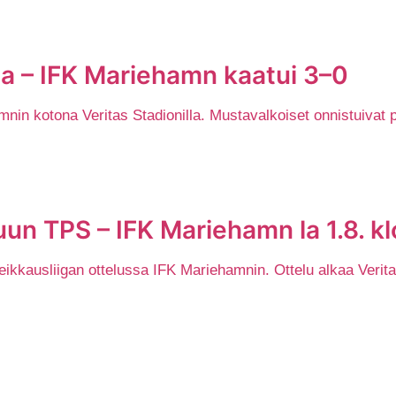
la – IFK Mariehamn kaatui 3–0
nin kotona Veritas Stadionilla. Mustavalkoiset onnistuivat 
un TPS – IFK Mariehamn la 1.8. kl
kausliigan ottelussa IFK Mariehamnin. Ottelu alkaa Veritas 