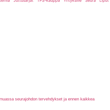
temia
Juttusarjat
TPS-kauppa
Yrityksille
Seura
Liput
n muassa seurajohdon tervehdykset ja ennen kaikkea