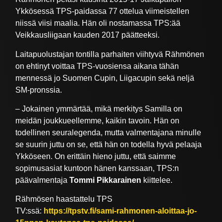
Ykkösessä TPS-paidassa 77 ottelua viimeistellen
niissä viisi maalia. Hän oli nostamassa TPS:ää
Veikkausliigaan kauden 2017 päätteeksi.
Laitapuolustajan tontilla parhaiten viihtyvä Rähmönen
on ehtinyt voittaa TPS-vuosiensa aikana tähän
mennessä jo Suomen Cupin, Liigacupin sekä neljä
SM-pronssia.
– Jokainen ymmärtää, mikä merkitys Samilla on
meidän joukkueellemme, kaikin tavoin. Hän on
todellinen seuralegenda, mutta valmentajana minulle
se suurin juttu on se, että hän on todella hyvä pelaaja
Ykköseen. On erittäin hieno juttu, että saimme
sopimusasiat kuntoon hänen kanssaan, TPS:n
päävalmentaja
Tommi Pikkarainen
kiittelee.
Rähmösen haastattelu TPS
TV:ssä:
https://tpstv.fi/sami-rahmonen-aloittaa-jo-