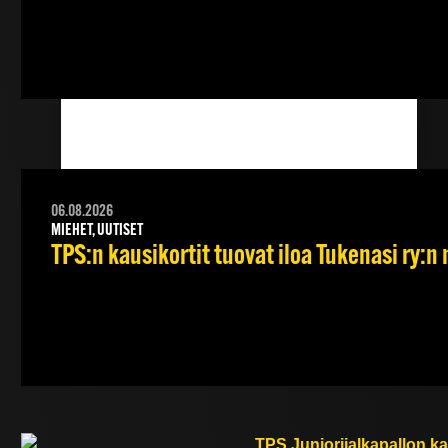
06.08.2026
MIEHET, UUTISET
TPS:n kausikortit tuovat iloa Tukenasi ry:n n