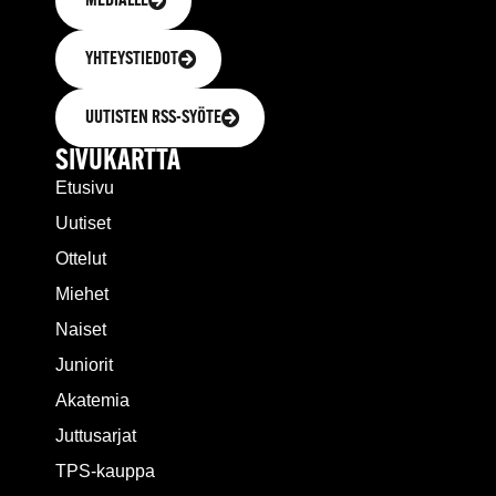
MEDIALLE
YHTEYSTIEDOT
UUTISTEN RSS-SYÖTE
SIVUKARTTA
Etusivu
Uutiset
Ottelut
Miehet
Naiset
Juniorit
Akatemia
Juttusarjat
TPS-kauppa