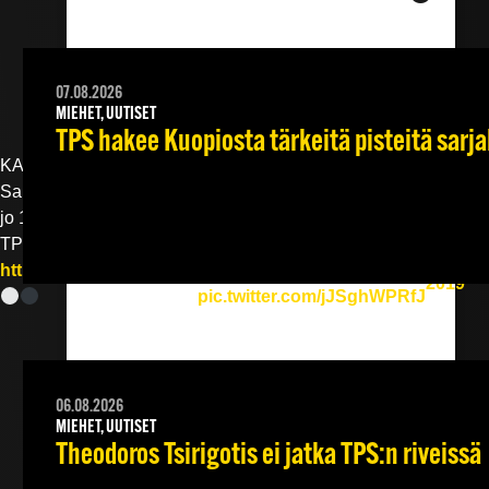
07.08.2026
MIEHET, UUTISET
TPS hakee Kuopiosta tärkeitä pisteitä sarj
KAPTEENI JATKAA!
Räpyn haastattelu TPS
— FC T
Sami Rähmönen aloittaa
TV:ssä:
(@FCT
jo 15:nnen kautensa
https://t.co/GsCacmiMro
11.
TPS-paidassa:
#FCTPS
#Ykkönen
#Turku
tammik
https://t.co/bj5vb0bmVE
#TKOMV
2019
pic.twitter.com/jJSghWPRfJ
06.08.2026
MIEHET, UUTISET
Theodoros Tsirigotis ei jatka TPS:n riveissä