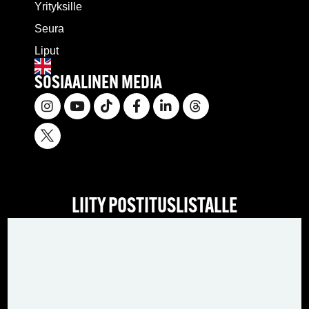
Yrityksille
Seura
Liput
SOSIAALINEN MEDIA
LIITY POSTITUSLISTALLE