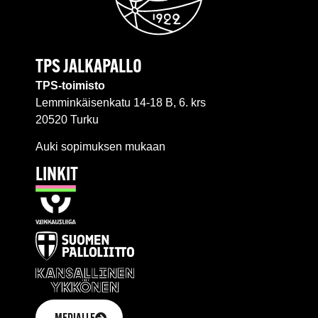
TPS JALKAPALLO
TPS-toimisto
Lemminkäisenkatu 14-18 B, 6. krs
20520 Turku
Auki sopimuksen mukaan
LINKIT