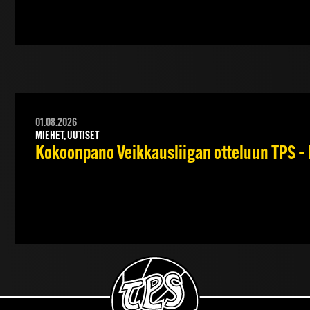
01.08.2026
MIEHET, UUTISET
Kokoonpano Veikkausliigan otteluun TPS – 