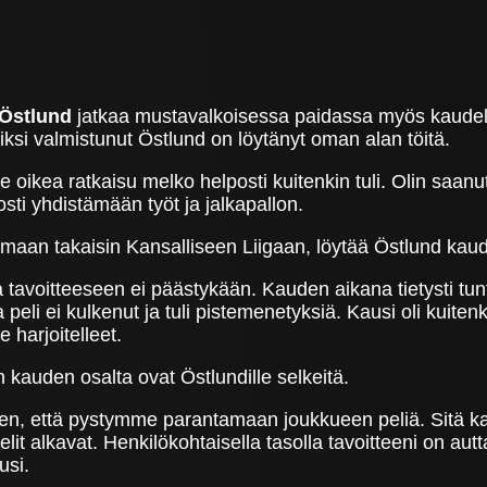
 Östlund
jatkaa mustavalkoisessa paidassa myös kaudell
utiksi valmistunut Östlund on löytänyt oman alan töitä.
e oikea ratkaisu melko helposti kuitenkin tuli. Olin saanut
sti yhdistämään työt ja jalkapallon.
aan takaisin Kansalliseen Liigaan, löytää Östlund kaude
a tavoitteeseen ei päästykään. Kauden aikana tietysti tunt
a peli ei kulkenut ja tuli pistemenetyksiä. Kausi oli kuite
 harjoitelleet.
an kauden osalta ovat Östlundille selkeitä.
iihen, että pystymme parantamaan joukkueen peliä. Sitä 
lit alkavat. Henkilökohtaisella tasolla tavoitteeni on au
usi.