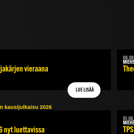
06.08
MIEHE
rjakärjen vieraana
Theo
LUE LISÄÄ
01.08
MIEHE
TPS
6 nyt luettavissa