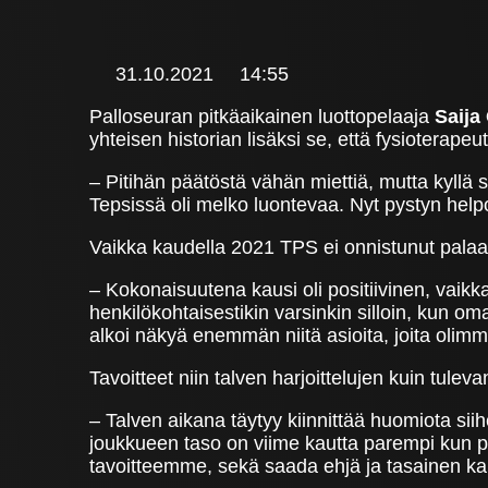
31.10.2021
14:55
Palloseuran pitkäaikainen luottopelaaja
Saija
yhteisen historian lisäksi se, että fysioterape
– Pitihän päätöstä vähän miettiä, mutta kyllä s
Tepsissä oli melko luontevaa. Nyt pystyn helpo
Vaikka kaudella 2021 TPS ei onnistunut palaam
– Kokonaisuutena kausi oli positiivinen, vaikk
henkilökohtaisestikin varsinkin silloin, kun om
alkoi näkyä enemmän niitä asioita, joita olimme
Tavoitteet niin talven harjoittelujen kuin tulev
– Talven aikana täytyy kiinnittää huomiota s
joukkueen taso on viime kautta parempi kun pe
tavoitteemme, sekä saada ehjä ja tasainen ka