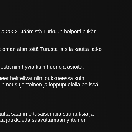
a 2022. Jäämistä Turkuun helpotti pitkän
 oman alan töitä Turusta ja sitä kautta jatko
sta niin hyviä kuin huonoja asioita.
eet heittelivät niin joukkueessa kuin
nkin nousujohteinen ja loppupuolella pelissä
kautta saamme tasaisempia suorituksia ja
ttaa joukkuetta saavuttamaan yhteinen