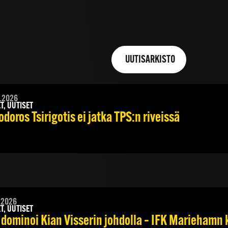
UUTISARKISTO
.2026
T, UUTISET
doros Tsirigotis ei jatka TPS:n riveissä
.2026
T, UUTISET
 dominoi Kian Visserin johdolla – IFK Mariehamn 