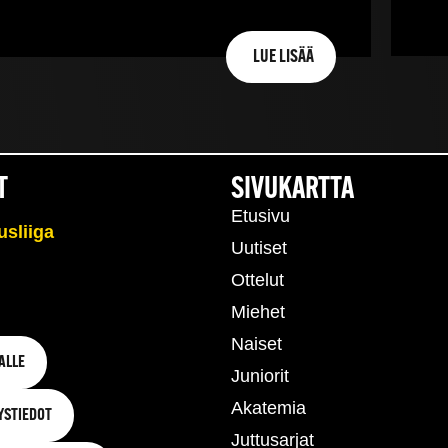
LUE LISÄÄ
T
SIVUKARTTA
Etusivu
Uutiset
Ottelut
Miehet
Naiset
ALLE
Juniorit
Akatemia
YSTIEDOT
Juttusarjat