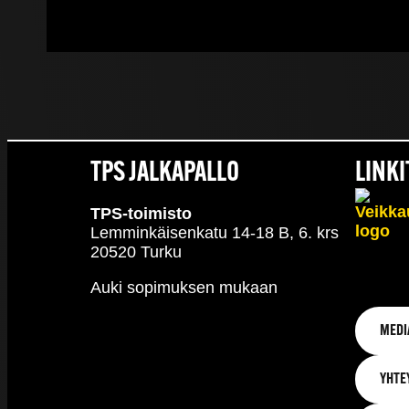
TPS JALKAPALLO
LINKI
TPS-toimisto
Lemminkäisenkatu 14-18 B, 6. krs
20520 Turku
Auki sopimuksen mukaan
MEDI
YHTE