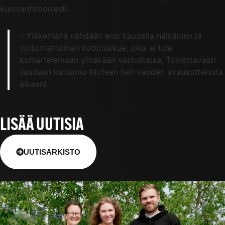
kunnianhimoisesti.
– Yläkentällä nähdään ensi kaudella nälkäinen ja
voitontahtoinen kotijoukkue, joka ei tule
kumartelemaan yhtäkään vastustajaa. Toivottavasti
saadaan katsomo täyteen heti kauden avausottelusta
alkaen!
LISÄÄ UUTISIA
UUTISARKISTO