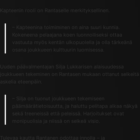
Kapteenin rooli on Rantaselle merkityksellinen.
– Kapteenina toimiminen on aina suuri kunnia.
Kokeneena pelaajana koen luonnolliseksi ottaa
vastuuta myös kentän ulkopuolella ja olla tärkeänä
osana joukkueen kulttuurin luomisessa.
Uuden päävalmentajan Silja Lukkarisen alaisuudessa
joukkueen tekeminen on Rantasen mukaan ottanut selkeitä
askelia eteenpäin.
– Silja on tuonut joukkueen tekemiseen
päämäärätietoisuutta, ja haluttu pelitapa alkaa näkyä
sekä treeneissä että peleissä. Harjoitukset ovat
monipuolisia ja niissä on selkeä visio.
Tulevaa kautta Rantanen odottaa innolla – ja