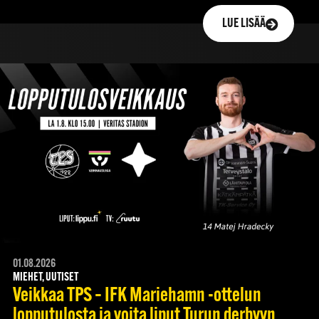
LUE LISÄÄ
01.08.2026
MIEHET, UUTISET
Veikkaa TPS – IFK Mariehamn -ottelun
lopputulosta ja voita liput Turun derbyyn