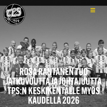
ROSA RANTANEN TUO
JATKUVUUTTA JA JOHTAJUUTTA
TPS:N KESKIKENTÄLLE MYÖS
KAUDELLA 2026