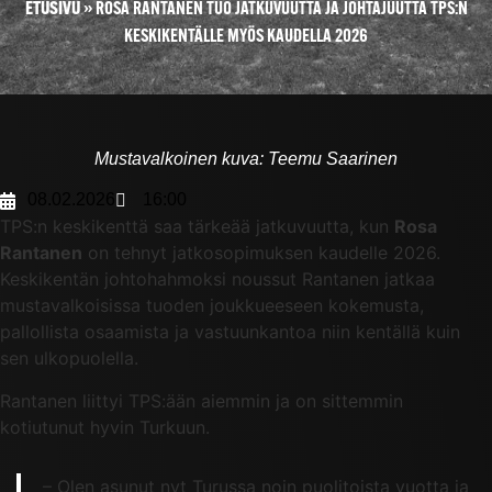
ETUSIVU
»
ROSA RANTANEN TUO JATKUVUUTTA JA JOHTAJUUTTA TPS:N
KESKIKENTÄLLE MYÖS KAUDELLA 2026
Mustavalkoinen kuva: Teemu Saarinen
08.02.2026
16:00
TPS:n keskikenttä saa tärkeää jatkuvuutta, kun
Rosa
Rantanen
on tehnyt jatkosopimuksen kaudelle 2026.
Keskikentän johtohahmoksi noussut Rantanen jatkaa
mustavalkoisissa tuoden joukkueeseen kokemusta,
pallollista osaamista ja vastuunkantoa niin kentällä kuin
sen ulkopuolella.
Rantanen liittyi TPS:ään aiemmin ja on sittemmin
kotiutunut hyvin Turkuun.
– Olen asunut nyt Turussa noin puolitoista vuotta ja