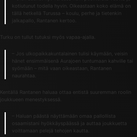
kotiutunut todella hyvin. Oikeastaan koko elämä on
tällä hetkellä Turussa – koulu, perhe ja tietenkin
jalkapallo, Rantanen kertoo.
Turku on tullut tutuksi myös vapaa-ajalla.
– Jos ulkopaikkakuntalainen tulisi käymään, veisin
hänet ensimmäisenä Aurajoen tuntumaan kahville tai
syömään – mitä vaan oikeastaan, Rantanen
naurahtaa.
Kentällä Rantanen haluaa ottaa entistä suuremman roolin
joukkueen menestyksessä.
– Haluan päästä näyttämään omaa pallollista
osaamistani hyökkäyspäässä ja auttaa joukkuetta
voittamaan pelejä tehojen kautta.