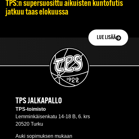
TPS:n supersuosittu aikuisten kuntofutis
jatkuu taas elokuussa
LUE LISÄÄ
TPS JALKAPALLO
TPS-toimisto
Lemminkäisenkatu 14-18 B, 6. krs
20520 Turku
Auki sopimuksen mukaan