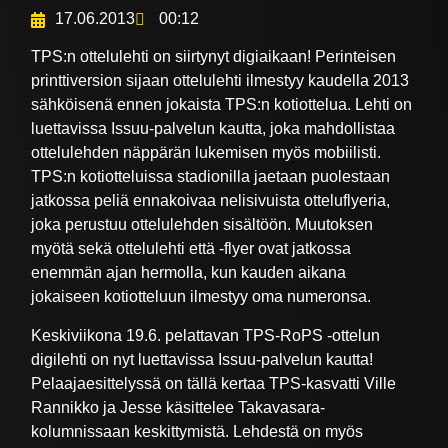
17.06.2013
00:12
TPS:n ottelulehti on siirtynyt digiaikaan! Perinteisen
printtiversion sijaan ottelulehti ilmestyy kaudella 2013
sähköisenä ennen jokaista TPS:n kotiottelua. Lehti on
luettavissa Issuu-palvelun kautta, joka mahdollistaa
ottelulehden näppärän lukemisen myös mobiilisti.
TPS:n kotiotteluissa stadionilla jaetaan puolestaan
jatkossa peliä ennakoivaa nelisivuista otteluflyeria,
joka perustuu ottelulehden sisältöön. Muutoksen
myötä sekä ottelulehti että -flyer ovat jatkossa
enemmän ajan hermolla, kun kauden aikana
jokaiseen kotiotteluun ilmestyy oma numeronsa.
Keskiviikona 19.6. pelattavan TPS-RoPS -ottelun
digilehti on nyt luettavissa Issuu-palvelun kautta!
Pelaajaesittelyssä on tällä kertaa TPS-kasvatti Ville
Rannikko ja Jesse käsittelee Takavasara-
kolumnissaan keskittymistä. Lehdestä on myös