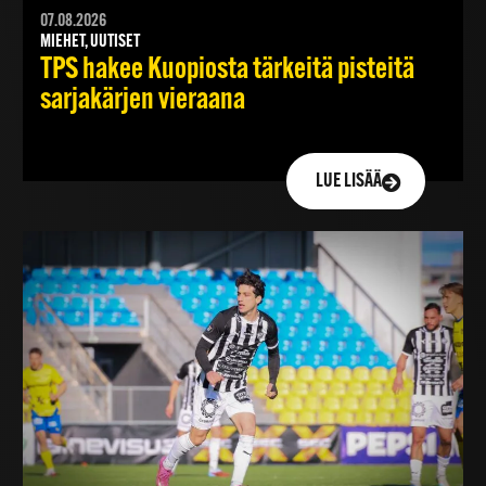
07.08.2026
MIEHET, UUTISET
TPS hakee Kuopiosta tärkeitä pisteitä
sarjakärjen vieraana
LUE LISÄÄ