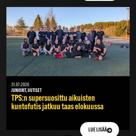
31.07.2026
JUNIORIT, UUTISET
TPS:n supersuosittu aikuisten
kuntofutis jatkuu taas elokuussa
LUE LISÄÄ