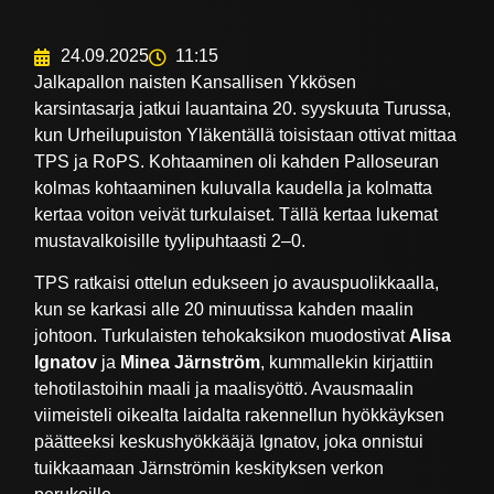
24.09.2025
11:15
Jalkapallon naisten Kansallisen Ykkösen
karsintasarja jatkui lauantaina 20. syyskuuta Turussa,
kun Urheilupuiston Yläkentällä toisistaan ottivat mittaa
TPS ja RoPS. Kohtaaminen oli kahden Palloseuran
kolmas kohtaaminen kuluvalla kaudella ja kolmatta
kertaa voiton veivät turkulaiset. Tällä kertaa lukemat
mustavalkoisille tyylipuhtaasti 2–0.
TPS ratkaisi ottelun edukseen jo avauspuolikkaalla,
kun se karkasi alle 20 minuutissa kahden maalin
johtoon. Turkulaisten tehokaksikon muodostivat
Alisa
Ignatov
ja
Minea Järnström
, kummallekin kirjattiin
tehotilastoihin maali ja maalisyöttö. Avausmaalin
viimeisteli oikealta laidalta rakennellun hyökkäyksen
päätteeksi keskushyökkääjä Ignatov, joka onnistui
tuikkaamaan Järnströmin keskityksen verkon