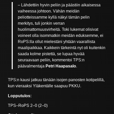
– Lähdettiin hyvin peliin ja päästiin aikaisessa
vaiheessa johtoon. Vähän meidän
peliotteissamme kyllä näkyi tämän pelin
merkitys, tuli jonkin verran
huolimattomuusvirheitä. Toki lukemat olisivat
voineet olla isommatkin meidän eduksemme, ei
RoPS:lla ollut mielestäni yhtään vaarallista
maalipaikkaa. Kaikkein tärkeintä nyt oli kuitenkin
saada kolme pistettä, se lupaa hyvää
seuraavaan peliin, kommentoi TPS:n
päävalmentaja
Petri Haapasalo
.
TPS:n kausi jatkuu tänään isojen panosten kotipelillä,
kun vieraaksi Yläkentälle saapuu PKKU.
Lopputulos:
TPS–RoPS 2–0 (2–0)