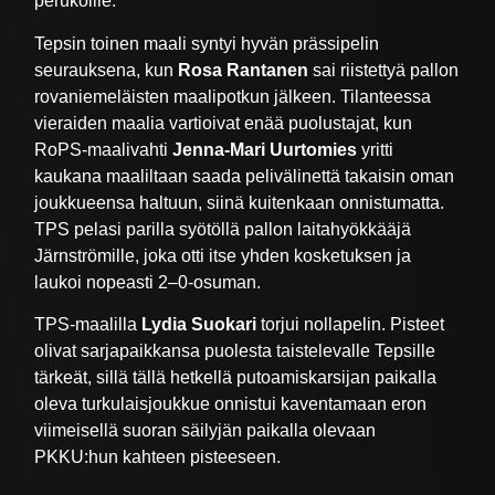
perukoille.
Tepsin toinen maali syntyi hyvän prässipelin
seurauksena, kun
Rosa Rantanen
sai riistettyä pallon
rovaniemeläisten maalipotkun jälkeen. Tilanteessa
vieraiden maalia vartioivat enää puolustajat, kun
RoPS-maalivahti
Jenna-Mari Uurtomies
yritti
kaukana maaliltaan saada pelivälinettä takaisin oman
joukkueensa haltuun, siinä kuitenkaan onnistumatta.
TPS pelasi parilla syötöllä pallon laitahyökkääjä
Järnströmille, joka otti itse yhden kosketuksen ja
laukoi nopeasti 2–0-osuman.
TPS-maalilla
Lydia Suokari
torjui nollapelin. Pisteet
olivat sarjapaikkansa puolesta taistelevalle Tepsille
tärkeät, sillä tällä hetkellä putoamiskarsijan paikalla
oleva turkulaisjoukkue onnistui kaventamaan eron
viimeisellä suoran säilyjän paikalla olevaan
PKKU:hun kahteen pisteeseen.