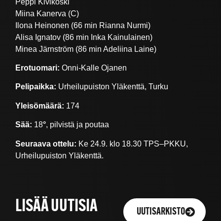
Peppi Kivikoski
Miina Kanerva (C)
Ilona Heinonen (66 min Rianna Nurmi)
Alisa Ignatov (86 min Inka Kainulainen)
Minea Järnström (86 min Adeliina Laine)
Erotuomari:
Onni-Kalle Ojanen
Pelipaikka:
Urheilupuiston Yläkenttä, Turku
Yleisömäärä:
174
Sää:
18
°
, pilvistä ja poutaa
Seuraava ottelu:
Ke 24.9. klo 18.30 TPS–PKKU,
Urheilupuiston Yläkenttä.
LISÄÄ UUTISIA
UUTISARKISTO