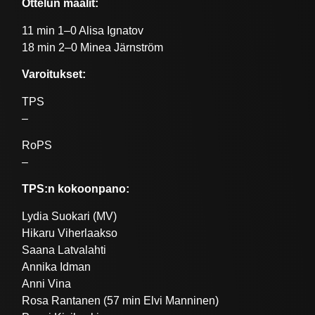
Ottelun maalit:
11 min 1–0 Alisa Ignatov
18 min 2–0 Minea Järnström
Varoitukset:
TPS
–
RoPS
–
TPS:n kokoonpano:
Lydia Suokari (MV)
Hikaru Viherlaakso
Saana Latvalahti
Annika Idman
Anni Vina
Rosa Rantanen (57 min Elvi Manninen)