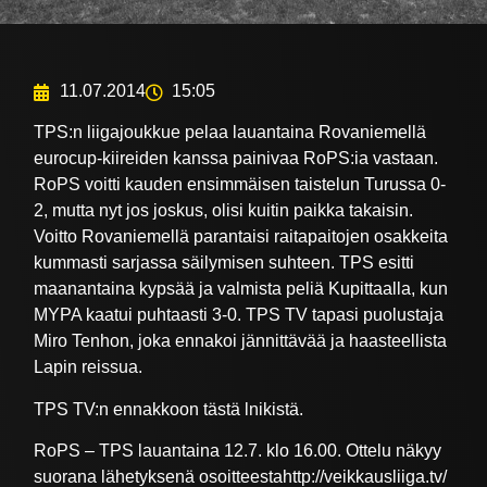
11.07.2014
15:05
TPS:n liigajoukkue pelaa lauantaina Rovaniemellä
eurocup-kiireiden kanssa painivaa RoPS:ia vastaan.
RoPS voitti kauden ensimmäisen taistelun Turussa 0-
2, mutta nyt jos joskus, olisi kuitin paikka takaisin.
Voitto Rovaniemellä parantaisi raitapaitojen osakkeita
kummasti sarjassa säilymisen suhteen. TPS esitti
maanantaina kypsää ja valmista peliä Kupittaalla, kun
MYPA kaatui puhtaasti 3-0. TPS TV tapasi puolustaja
Miro Tenhon, joka ennakoi jännittävää ja haasteellista
Lapin reissua.
TPS TV:n ennakkoon tästä lnikistä.
RoPS – TPS lauantaina 12.7. klo 16.00. Ottelu näkyy
suorana lähetyksenä osoitteestahttp://veikkausliiga.tv/