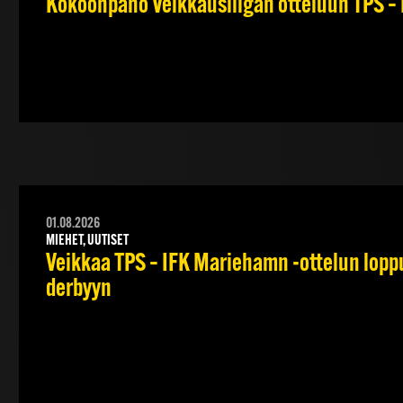
Kokoonpano Veikkausliigan otteluun TPS – 
01.08.2026
MIEHET, UUTISET
Veikkaa TPS – IFK Mariehamn -ottelun lopput
derbyyn