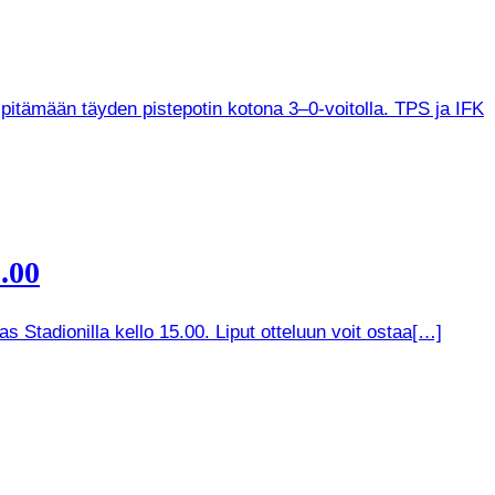
 pitämään täyden pistepotin kotona 3–0-voitolla. TPS ja IFK
.00
 Stadionilla kello 15.00. Liput otteluun voit ostaa[…]