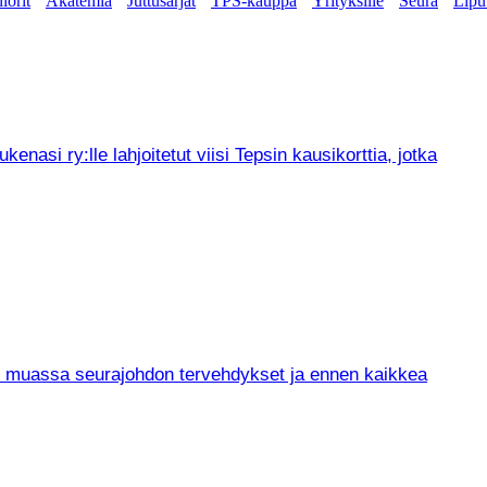
iorit
Akatemia
Juttusarjat
TPS-kauppa
Yrityksille
Seura
Lipu
asi ry:lle lahjoitetut viisi Tepsin kausikorttia, jotka
un muassa seurajohdon tervehdykset ja ennen kaikkea