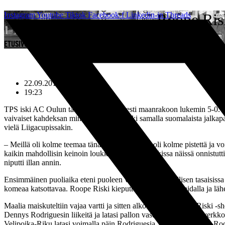
Mene
Instagram
Youtube
Tiktok
Facebook-f
Linkedin-in
Roope Risk
Threads
sisältöön
ETUSIVU
»
ROOPE RISKIN JOHDATTI KNALLILLAAN TPS:N MURSKAVOITTOON
22.09.2010
19:23
TPS iski AC Oulun tänään perusteellisesti maanrakoon lukemin 5-0. T
vaivaiset kahdeksan minuuttia. Roope teki samalla suomalaista jalkap
vielä Liigacupissakin.
– Meillä oli kolme teemaa tänään. Tärkein asia oli kolme pistettä ja voitto
kaikin mahdollisin keinoin loukkaantumisia. Kaikissa näissä onnistutt
niputti illan annin.
Ensimmäinen puoliaika eteni puoleen väliin asti suhteellisen tasaisi
komeaa katsottavaa. Roope Riski kieputteli vasemmalla laidalla ja läh
Maalia maiskuteltiin vajaa vartti ja sitten alkoi huikea Roope Riski -s
Dennys Rodriguesin liikeitä ja latasi pallon vastustamattomasti verkko
Velipoika-Riku latasi voimalla päin Rodriguesia, joka sylki pallon Ro