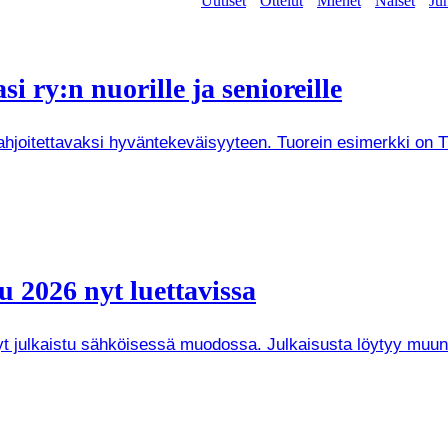
Uutiset
Ottelut
Miehet
Naiset
Jun
i ry:n nuorille ja senioreille
joitettavaksi hyväntekeväisyyteen. Tuorein esimerkki on Tuken
 2026 nyt luettavissa
 nyt julkaistu sähköisessä muodossa. Julkaisusta löytyy mu