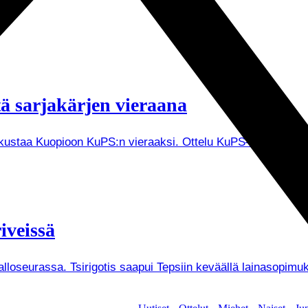
tä sarjakärjen vieraana
tkustaa Kuopioon KuPS:n vieraaksi. Ottelu KuPS–TPS alkaa V
iveissä
Palloseurassa. Tsirigotis saapui Tepsiin keväällä lainasopi