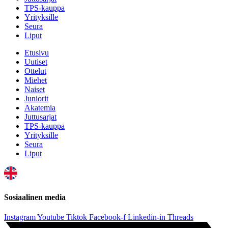
TPS-kauppa
Yrityksille
Seura
Liput
Etusivu
Uutiset
Ottelut
Miehet
Naiset
Juniorit
Akatemia
Juttusarjat
TPS-kauppa
Yrityksille
Seura
Liput
Sosiaalinen media
Instagram
Youtube
Tiktok
Facebook-f
Linkedin-in
Threads