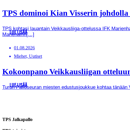
TPS dominoi Kian Visserin johdoll
TPS kohtasi lauantain Veikkausliiga-ottelussa IFK Marienha
LUE LISÄÄ
Mariehamn[…]
01.08.2026
Miehet, Uutiset
Kokoonpano Veikkausliigan otteluun
LUE LISÄÄ
Turun Palloseuran miesten edustusjoukkue kohtaa tänään Vei
TPS Jalkapallo