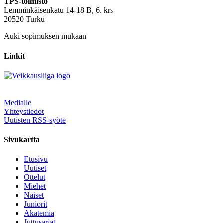
TPS-toimisto
Lemminkäisenkatu 14-18 B, 6. krs
20520 Turku
Auki sopimuksen mukaan
Linkit
Medialle
Yhteystiedot
Uutisten RSS-syöte
Sivukartta
Etusivu
Uutiset
Ottelut
Miehet
Naiset
Juniorit
Akatemia
Juttusarjat