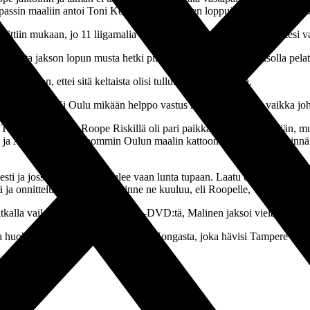
passin maaliin antoi Toni Kolehmainen. Siihen loppui AC Oulun pyristely
arvittiin mukaan, jo 11 liigamalia tällä kaudella pyssyttänyt Riski totesi
, mutta jakson lopun musta hetki pilasi iltamme ja toisella jaksolla pel
aihtoon, ettei sitä keltaista olisi tullut edes vahingossa.
i harmittanut. Ei Oulu mikään helppo vastus kuitenkaan ollut, vaikka johd
PS innostui, että Roope Riskillä oli pari paikkaa lisätä maalitiliään, mut
a Ääritalo jysäytti pommin Oulun maalin kattoon. Sen jälkeen lähinnä nep
i ja jossakin vaiheessa tulee vaan lunta tupaan. Laatu oli se ratkaiseva 
ä ja onnittelut tietysti sinne minne ne kuuluu, eli Roopelle, AC Oulun 
tkalla vaikka tätä TPS-AC Oulu -DVD:tä, Malinen jaksoi vielä hauskuu
la huohottamaan pisteen päähän FC Hongasta, joka hävisi Tampere Unit