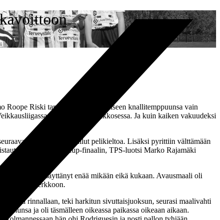
skavoittoon
o Roope Riski tarvitsi henkilökohtaiseen knallitemppuunsa vain
 Veikkausliigassa, Ykkösessä ja Kakkosessa. Ja kuin kaiken vakuudeksi
seuraavasta lapusta olisi tullut pelikieltoa. Lisäksi pyrittiin välttämään
lmistautumaan lauantain cup-finaalin, TPS-luotsi Marko Rajamäki
 ei sen menoa pysäyttänyt enää mikään eikä kukaan. Avausmaali oli
 oululaisten verkkoon.
lustaja rinnallaan, teki harkitun sivuttaisjuoksun, seurasi maalivahti
n vainunsa ja oli täsmälleen oikeassa paikassa oikeaan aikaan.
lan kolmannessaan hän ohi Rodriguesin ja nosti pallon tyhjään