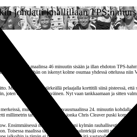
in johdatti knallillaan TPS:n mur
PS latoi kaikki maalinsa 46 minuutin sisään ja illan ehdoton TPS-hahm
allohistoriaa, sillä hän on iskenyt kolme osumaa yhdessä ottelussa niin
. Meillä oli kolmella tärkeällä pelaajalla korttitili siinä pisteessä, että 
iin, joten olen erittäin tyytyväinen. Nyt vaan tankkaamaan ja sitten va
ssa merkeissä, mutta kun TPS iski avausmaalinsa 24. minuutin kohdalla,
etti millimetrin tarkan keskityksen, jonka Chris Cleaver puski komeasti
how. Ensimmäisessä maalissaan hän eteni kylmän rauhallisesti oululaispuo
on. Toisessa maalissa tämä todellinen maalintekijä osoitti pettämättömä
ope jalkoihin ja tämän ei tarvinnut kuin tyrkätä vastapallo verkkoon. Il