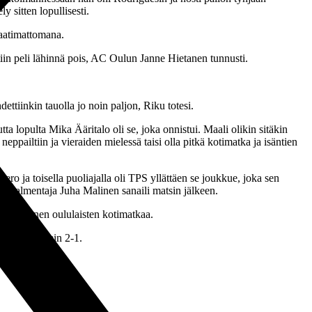
 sitten lopullisesti.
 vaatimattomana.
atiin peli lähinnä pois, AC Oulun Janne Hietanen tunnusti.
ettiinkin tauolla jo noin paljon, Riku totesi.
ta lopulta Mika Ääritalo oli se, joka onnistui. Maali olikin sitäkin
pailtiin ja vieraiden mielessä taisi olla pitkä kotimatka ja isäntien
ero ja toisella puoliajalla oli TPS yllättäen se joukkue, joka sen
päävalmentaja Juha Malinen sanaili matsin jälkeen.
ttaa ennen oululaisten kotimatkaa.
edille lukemin 2-1.