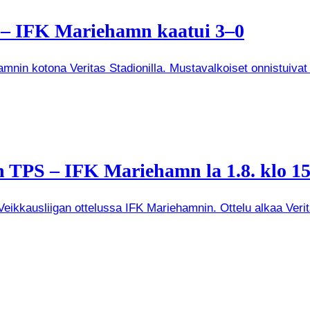
a – IFK Mariehamn kaatui 3–0
mnin kotona Veritas Stadionilla. Mustavalkoiset onnistuivat
 TPS – IFK Mariehamn la 1.8. klo 15
kkausliigan ottelussa IFK Mariehamnin. Ottelu alkaa Veritas