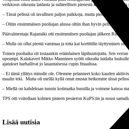
verkkoon oikeasta laidasta ja suhteellisen pienestä kulmasta. Mainion 
– Tässä pelissä oli tavallisen paljon paikkoja, mutta pientä tuuriakin t
– Oltiin ensimmäisen puoliajan alussa oltiin ihan hyvin pelissä mukana
Päävalmentaja Rajamäki otti ensimmäisen puoliajan jälkeen Riku Riskin v
– Mulla on ollut pientä vammaa ja totta kai korttitilin täyttyminen olis
Toinen puoliaika oli tosiaankin eräänlainen läpihuutojuttu. Sen verran T
upeampi. Kalakaveri Mikko Manninen syötti oikealta laidalta luukulle j
ajatukset harhailivat jo lauantaisessa cupin finaalissa.
– Ei tämä yllätys minulle ole. Olemme pelanneet koko kauden aktiivisest
maalin teki. Mutta oli meillä kyllä omat mustat hetkemme tässä peliss
– Miellä on kahdeksan tunnin kotimatka bussilla ja voimme katsoa ma
TPS otti voitollaan kolmen pisteen pesäeron KuPS:iin ja nousi samal
Lisää uutisia