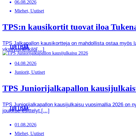
06.08.2026
Miehet, Uutiset
TPS:n kausikortit tuovat iloa Tukenas
TPS Jalkapallon kausikortteja on mahdollista ostaa myös lah
LUE LISÄÄ
yksityishenkilö[…]
04.08.2026
Juniorit, Uutiset
TPS Juniorijalkapallon kausijulkaisu
TPS Juniorijalkapallon kausijulkaisu vuosimallia 2026 on
LUE LISÄÄ
joukkue-esittelyt.[…]
01.08.2026
Miehet, Uutiset