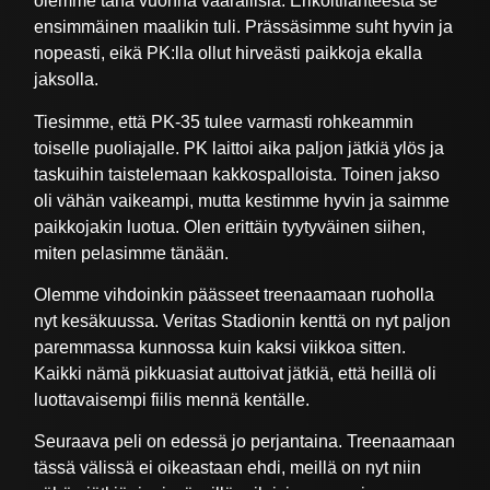
olemme tänä vuonna vaarallisia. Erikoitilanteesta se
ensimmäinen maalikin tuli. Prässäsimme suht hyvin ja
nopeasti, eikä PK:lla ollut hirveästi paikkoja ekalla
jaksolla.
Tiesimme, että PK-35 tulee varmasti rohkeammin
toiselle puoliajalle. PK laittoi aika paljon jätkiä ylös ja
taskuihin taistelemaan kakkospalloista. Toinen jakso
oli vähän vaikeampi, mutta kestimme hyvin ja saimme
paikkojakin luotua. Olen erittäin tyytyväinen siihen,
miten pelasimme tänään.
Olemme vihdoinkin päässeet treenaamaan ruoholla
nyt kesäkuussa. Veritas Stadionin kenttä on nyt paljon
paremmassa kunnossa kuin kaksi viikkoa sitten.
Kaikki nämä pikkuasiat auttoivat jätkiä, että heillä oli
luottavaisempi fiilis mennä kentälle.
Seuraava peli on edessä jo perjantaina. Treenaamaan
tässä välissä ei oikeastaan ehdi, meillä on nyt niin