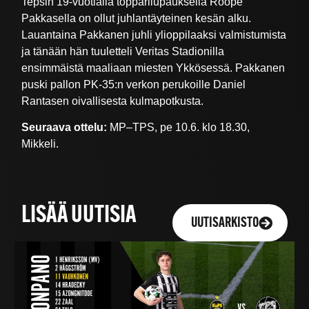
Tepsin 19-vuotialla topparilupauksella Roope
Pakkasella on ollut juhlantäyteinen kesän alku.
Lauantaina Pakkanen juhli ylioppilaaksi valmistumista
ja tänään hän tuuletteli Veritas Stadionilla
ensimmäistä maaliaan miesten Ykkösessä. Pakkanen
puski pallon PK-35:n verkon perukoille Daniel
Rantasen oivallisesta kulmapotkusta.
Seuraava ottelu:
MP–TPS, pe 10.6. klo 18.30,
Mikkeli.
LISÄÄ UUTISIA
UUTISARKISTO