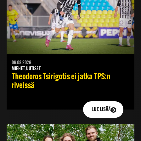
06.08.2026
MIEHET, UUTISET
Theodoros Tsirigotis ei jatka TPS:n
riveissä
LUE LISÄÄ