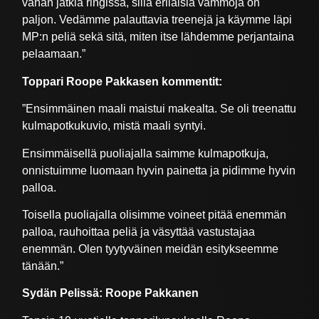
vähän jätkiä ringissä, sillä erilaisia vammoja on
paljon. Vedämme palauttavia treenejä ja käymme läpi
MP:n peliä sekä sitä, miten itse lähdemme perjantaina
pelaamaan.”
Toppari Roope Pakkasen kommentit:
”Ensimmäinen maali maistui makealta. Se oli treenattu
kulmapotkukuvio, mistä maali syntyi.
Ensimmäisellä puoliajalla saimme kulmapotkuja,
onnistuimme luomaan hyvin painetta ja pidimme hyvin
palloa.
Toisella puoliajalla olisimme voineet pitää enemmän
palloa, rauhoittaa peliä ja väsyttää vastustajaa
enemmän. Olen tyytyväinen meidän esitykseemme
tänään.”
Sydän Pelissä: Roope Pakkanen