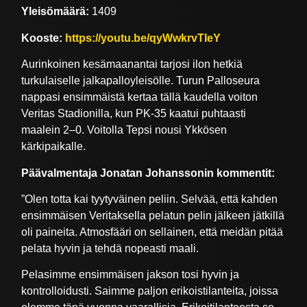
Yleisömäärä:
1409
Kooste:
https://youtu.be/qyWwkrvTIeY
Aurinkoinen kesämaanantai tarjosi ilon hetkiä
turkulaiselle jalkapalloyleisölle. Turun Palloseura
nappasi ensimmäistä kertaa tällä kaudella voiton
Veritas Stadionilla, kun PK-35 kaatui puhtaasti
maalein 2–0. Voitolla Tepsi nousi Ykkösen
kärkipaikalle.
Päävalmentaja Jonatan Johanssonin kommentit:
”Olen totta kai tyytyväinen peliin. Selvää, että kahden
ensimmäisen Veritaksella pelatun pelin jälkeen jätkillä
oli paineita. Atmosfääri on sellainen, että meidän pitää
pelata hyvin ja tehdä nopeasti maali.
Pelasimme ensimmäisen jakson tosi hyvin ja
kontrolloidusti. Saimme paljon erikoistilanteita, joissa