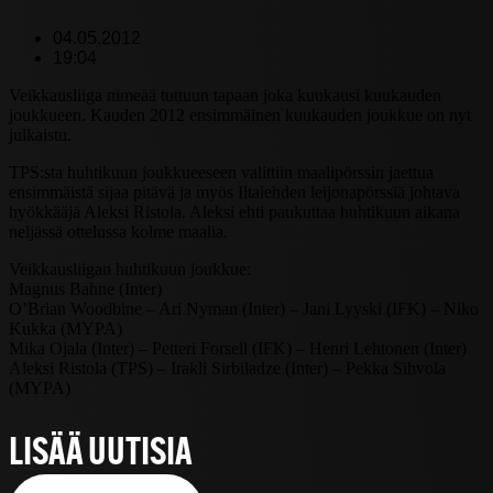
04.05.2012
19:04
Veikkausliiga nimeää tuttuun tapaan joka kuukausi kuukauden
joukkueen. Kauden 2012 ensimmäinen kuukauden joukkue on nyt
julkaistu.
TPS:sta huhtikuun joukkueeseen valittiin maalipörssin jaettua
ensimmäistä sijaa pitävä ja myös Iltalehden leijonapörssiä johtava
hyökkääjä Aleksi Ristola. Aleksi ehti paukuttaa huhtikuun aikana
neljässä ottelussa kolme maalia.
Veikkausliigan huhtikuun joukkue:
Magnus Bahne (Inter)
O’Brian Woodbine – Ari Nyman (Inter) – Jani Lyyski (IFK) – Niko
Kukka (MYPA)
Mika Ojala (Inter) – Petteri Forsell (IFK) – Henri Lehtonen (Inter)
Aleksi Ristola (TPS) – Irakli Sirbiladze (Inter) – Pekka Sihvola
(MYPA)
LISÄÄ UUTISIA