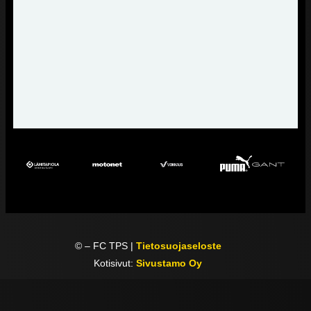
©
– FC TPS |
Tietosuojaseloste
Kotisivut:
Sivustamo Oy