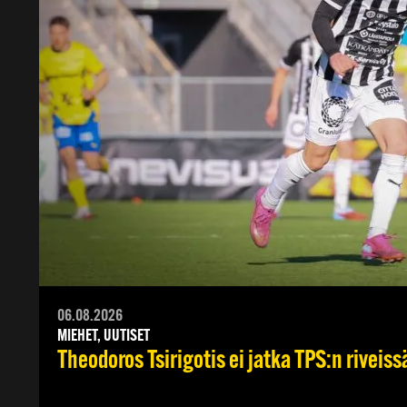
06.08.2026
MIEHET, UUTISET
Theodoros Tsirigotis ei jatka TPS:n riveiss