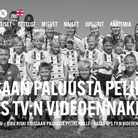
TISET
OTTELUT
MIEHET
NAISET
JUNIORIT
AKATEMIA
SSAAN PALUUSTA PELI
PS TV:N VIDEOENNAK
VU
»
RIKU RISKI ILOISSAAN PALUUSTA PELIKENTILLE – KATSO TPS TV:N VIDEO