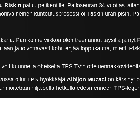
u Riskin
paluu pelikentille. Palloseuran 34-vuotias laita
onivaiheinen kuntoutusprosessi oli Riskin uran pisin. Palu
 takana. Pari kolme viikkoa olen treenannut täysillä ja nyt P
laan ja toivottavasti kohti ehjää loppukautta, miettii Risk
le voit kuunnella oheiselta TPS TV:n otteluennakkovideolt
 sivussa ollut TPS-hyökkääjä
Albijon Muzaci
on kärsinyt p
unnioitetaan hiljaisella hetkellä edesmenneen TPS-leg