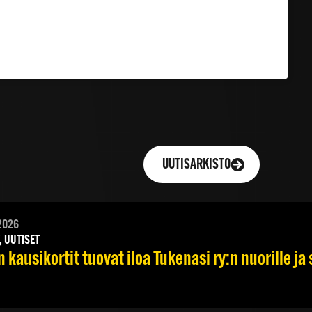
UUTISARKISTO
2026
, UUTISET
 kausikortit tuovat iloa Tukenasi ry:n nuorille ja 