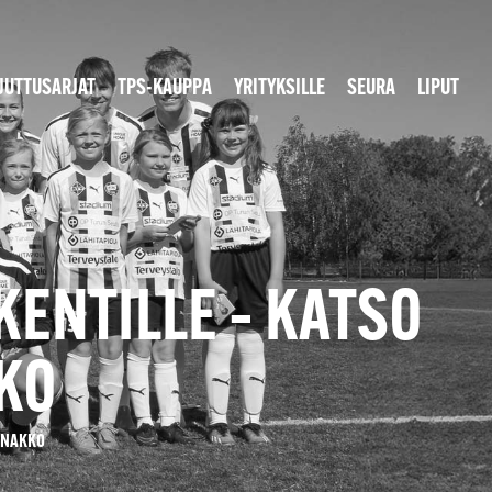
JUTTUSARJAT
TPS-KAUPPA
YRITYKSILLE
SEURA
LIPUT
KENTILLE – KATSO
KO
ENNAKKO