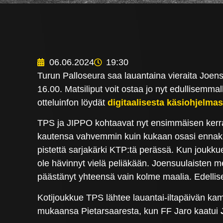
06.06.2024
19:30
Turun Palloseura saa lauantaina vieraita Joen
16.00. Matsiliput voit ostaa jo nyt edullisemm
otteluinfon löydät
digitaalisesta käsiohjelmas
TPS ja JIPPO kohtaavat nyt ensimmäisen kerran
kautensa vahvemmin kuin kukaan osasi ennak
pistettä sarjakärki KTP:tä perässä. Kun joukk
ole hävinnyt vielä peliäkään. Joensuulaisten
päästänyt yhteensä vain kolme maalia. Edellis
Kotijoukkue TPS lähtee lauantai-iltapäivän kamp
mukaansa Pietarsaaresta, kun FF Jaro kaatui