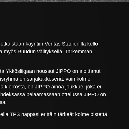
aistaan käyntiin Veritas Stadionilla kello
ana myös Ruudun välityksellä. Tarkemman
ta Ykkösliigaan noussut JIPPO on aloittanut
sryhmä on sarjakakkosena, vain kolme
a kierrosta, on JIPPO ainoa joukkue, joka ei
– yhdeksässä pelaamassaan ottelussa JIPPO on
sa.
ella TPS nappasi erittäin tärkeät kolme pistettä