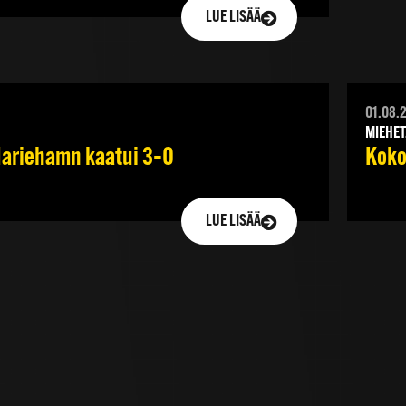
LUE LISÄÄ
01.08.
MIEHET
 Mariehamn kaatui 3–0
Koko
LUE LISÄÄ