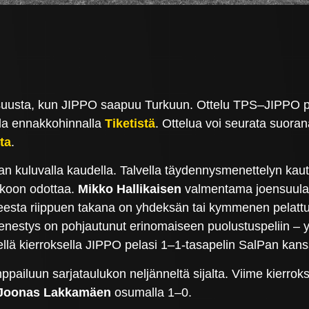
suusta, kun JIPPO saapuu Turkuun. Ottelu TPS–JIPPO potk
alla ennakkohinnalla
Tiketistä
. Ottelua voi seurata suor
ta
.
 kuluvalla kaudella. Talvella täydennysmenettelyn kaut
koon odottaa.
Mikko Hallikaisen
valmentama joensuulai
ueesta riippuen takana on yhdeksän tai kymmenen pelattu
 menestys on pohjautunut erinomaiseen puolustuspeliin 
ellä kierroksella JIPPO pelasi 1–1-tasapelin SalPan kans
pailuun sarjataulukon neljänneltä sijalta. Viime kierroks
Joonas Lakkamäen
osumalla 1–0.