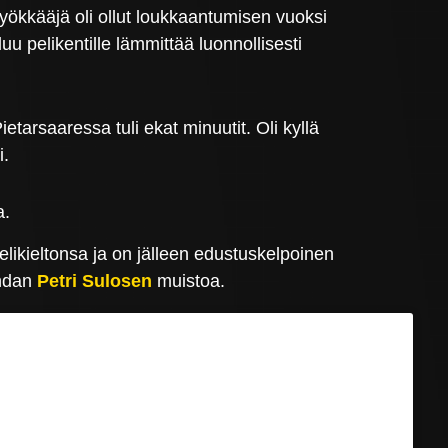
hyökkääjä oli ollut loukkaantumisen vuoksi
u pelikentille lämmittää luonnollisesti
ietarsaaressa tuli ekat minuutit. Oli kyllä
i.
a.
elikieltonsa ja on jälleen edustuskelpoinen
endan
Petri Sulosen
muistoa.