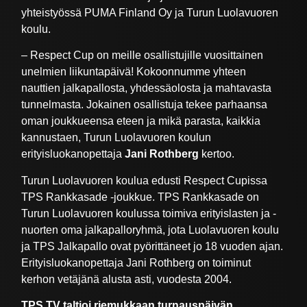
yhteistyössä PUMA Finland Oy ja Turun Luolavuoren
koulu.
– Respect Cup on meille osallistujille vuosittainen
unelmien liikuntapäivä! Kokoonnumme yhteen
nauttien jalkapallosta, yhdessäolosta ja mahtavasta
tunnelmasta. Jokainen osallistuja tekee parhaansa
oman joukkueensa eteen ja mikä parasta, kaikkia
kannustaen, Turun Luolavuoren koulun
erityisluokanopettaja
Jani Rothberg
kertoo.
Turun Luolavuoren koulua edusti Respect Cupissa
TPS Rankkasade -joukkue. TPS Rankkasade on
Turun Luolavuoren koulussa toimiva erityislasten ja -
nuorten oma jalkapalloryhmä, jota Luolavuoren koulu
ja TPS Jalkapallo ovat pyörittäneet jo 18 vuoden ajan.
Erityisluokanopettaja Jani Rothberg on toiminut
kerhon vetäjänä alusta asti, vuodesta 2004.
TPS TV taltioi riemukkaan turnauspäivän