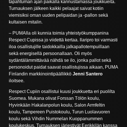
tapahtuman ajan paikalla kannustamassa joukkueita.
Turnauksen jälkeen kaikki pelaajat saivat kotiin
viemisiksi oman uuden pelipaidan ja -pallon sekä
kultaisen mitalin.
– PUMAlla oli kunnia toimia yhteistyökumppanina
Respect Cupissa jo viidettä kertaa. Ilaripro toi varmasti
iloa osallistujille taidokkailla jalkapallotempuillaan
sekä energisellä persoonallaan. Oli myös
sydäntälämmittävää nähdä se ilo, jonka pallot sekä
personoidut paidat saavat osallistujissa aikaan, PUMA
Finlandin markkinointipäällikkö
Jenni Santero
iloitsee.
Respect Cupiin osallistui kuusi joukkuetta eri puolilta
Suomea. Mukana olivat Forssan Tölön koulu,
Hyvinkään Hakalanpolun koulu, Salon Armfeltin
koulu, Tampereen Puistokoulu, Turun Luolavuoren
koulu sekä Vihdin Nummelan Kuoppanummen
koulukeskus. Turnauksen järjestivät Eerikkilän kanssa