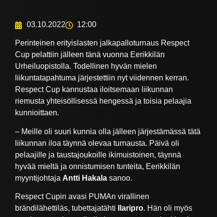
03.10.2022
12:00
Perinteinen erityislasten jalkapalloturnaus Respect
Cup pelattiin jälleen tänä vuonna Eerikkilän
Urheiluopistolla. Todellinen hyvän mielen
liikuntatapahtuma järjestettiin nyt viidennen kerran.
Respect Cup kannustaa iloitsemaan liikunnan
riemusta yhteisöllisessä hengessä ja toisia pelaajia
kunnioittaen.
– Meille oli suuri kunnia olla jälleen järjestämässä tätä
liikunnan iloa täynnä olevaa turnausta. Päivä oli
pelaajille ja taustajoukoille ikimuistoinen, täynnä
hyvää mieltä ja onnistumisen tunteita, Eerikkilän
myyntijohtaja
Antti Hakala
sanoo.
Respect Cupin avasi PUMAn virallinen
brändilähettiläs, tubettajatähti
Ilaripro
. Hän oli myös