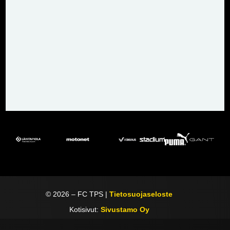
©
2026
– FC TPS |
Tietosuojaseloste
Kotisivut:
Sivustamo Oy