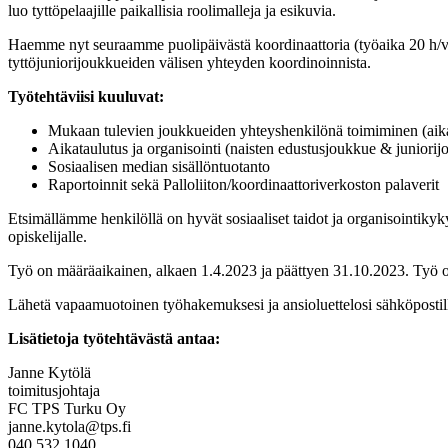
luo tyttöpelaajille paikallisia roolimalleja ja esikuvia.
Haemme nyt seuraamme puolipäivästä koordinaattoria (työaika 20 h/vko
tyttöjuniorijoukkueiden välisen yhteyden koordinoinnista.
Työtehtäviisi kuuluvat:
Mukaan tulevien joukkueiden yhteyshenkilönä toimiminen (aika
Aikataulutus ja organisointi (naisten edustusjoukkue & juniorij
Sosiaalisen median sisällöntuotanto
Raportoinnit sekä Palloliiton/koordinaattoriverkoston palaverit
Etsimällämme henkilöllä on hyvät sosiaaliset taidot ja organisointikyk
opiskelijalle.
Työ on määräaikainen, alkaen 1.4.2023 ja päättyen 31.10.2023. Työ o
Lähetä vapaamuotoinen työhakemuksesi ja ansioluettelosi sähköpostill
Lisätietoja työtehtävästä antaa:
Janne Kytölä
toimitusjohtaja
FC TPS Turku Oy
janne.kytola@tps.fi
040 532 1040