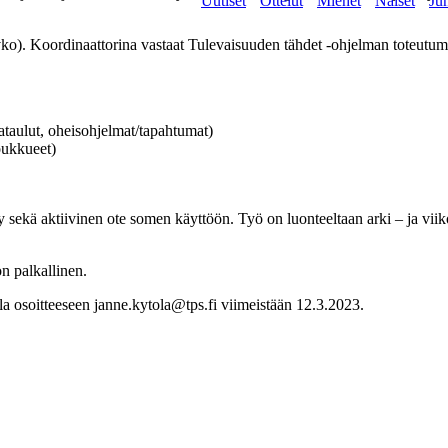
Uutiset
Ottelut
Miehet
Naiset
Jun
). Koordinaattorina vastaat Tulevaisuuden tähdet -ohjelman toteutumis
taulut, oheisohjelmat/tapahtumat)
oukkueet)
y sekä aktiivinen ote somen käyttöön. Työ on luonteeltaan arki – ja viik
n palkallinen.
a osoitteeseen janne.kytola@tps.fi viimeistään 12.3.2023.