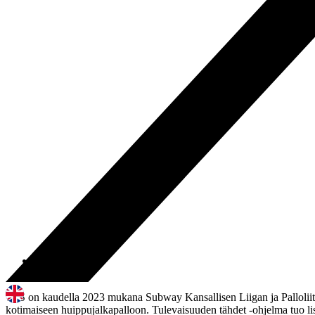
03.03.2023
12:00
TPS on kaudella 2023 mukana Subway Kansallisen Liigan ja Palloliito
kotimaiseen huippujalkapalloon. Tulevaisuuden tähdet -ohjelma tuo lisä