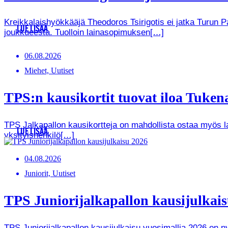
Kreikkalaishyökkääjä Theodoros Tsirigotis ei jatka Turun 
LUE LISÄÄ
joukkueesta. Tuolloin lainasopimuksen[…]
06.08.2026
Miehet, Uutiset
TPS:n kausikortit tuovat iloa Tukenas
TPS Jalkapallon kausikortteja on mahdollista ostaa myös lah
LUE LISÄÄ
yksityishenkilö[…]
04.08.2026
Juniorit, Uutiset
TPS Juniorijalkapallon kausijulkaisu
TPS Juniorijalkapallon kausijulkaisu vuosimallia 2026 on