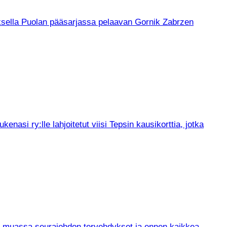
muksella Puolan pääsarjassa pelaavan Gornik Zabrzen
asi ry:lle lahjoitetut viisi Tepsin kausikorttia, jotka
un muassa seurajohdon tervehdykset ja ennen kaikkea