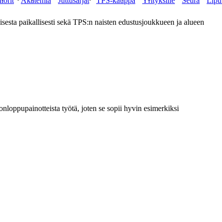
iorit
Akatemia
Juttusarjat
TPS-kauppa
Yrityksille
Seura
Lipu
esta paikallisesti sekä TPS:n naisten edustusjoukkueen ja alueen
onloppupainotteista työtä, joten se sopii hyvin esimerkiksi