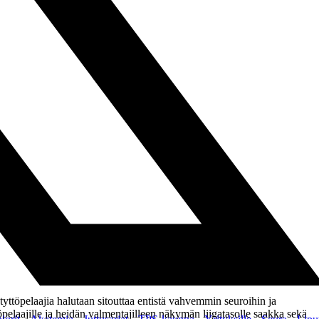
töpelaajia halutaan sitouttaa entistä vahvemmin seuroihin ja
pelaajille ja heidän valmentajilleen näkymän liigatasolle saakka sekä