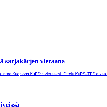
tä sarjakärjen vieraana
tkustaa Kuopioon KuPS:n vieraaksi. Ottelu KuPS–TPS alkaa V
iveissä