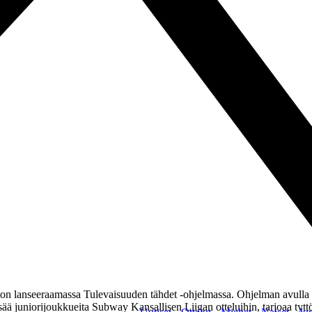
n lanseeraamassa Tulevaisuuden tähdet -ohjelmassa. Ohjelman avulla tyt
ä juniorijoukkueita Subway Kansallisen Liigan otteluihin, tarjoaa tyttö