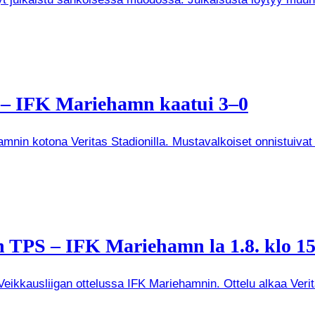
a – IFK Mariehamn kaatui 3–0
mnin kotona Veritas Stadionilla. Mustavalkoiset onnistuivat
 TPS – IFK Mariehamn la 1.8. klo 15
kkausliigan ottelussa IFK Mariehamnin. Ottelu alkaa Veritas