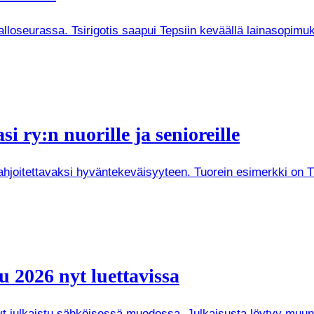
Palloseurassa. Tsirigotis saapui Tepsiin keväällä lainasopi
i ry:n nuorille ja senioreille
joitettavaksi hyväntekeväisyyteen. Tuorein esimerkki on Tuken
 2026 nyt luettavissa
 nyt julkaistu sähköisessä muodossa. Julkaisusta löytyy mu