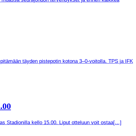
 pitämään täyden pistepotin kotona 3–0-voitolla. TPS ja IFK
.00
 Stadionilla kello 15.00. Liput otteluun voit ostaa[…]