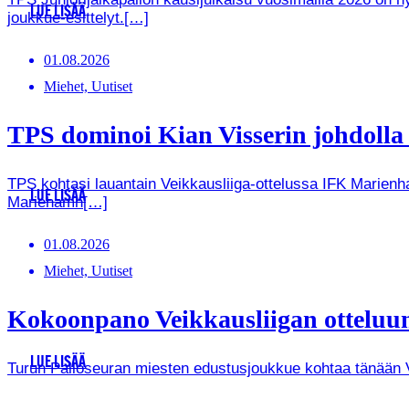
LUE LISÄÄ
joukkue-esittelyt.[…]
01.08.2026
Miehet, Uutiset
TPS dominoi Kian Visserin johdoll
TPS kohtasi lauantain Veikkausliiga-ottelussa IFK Marienha
LUE LISÄÄ
Mariehamn[…]
01.08.2026
Miehet, Uutiset
Kokoonpano Veikkausliigan otteluun
LUE LISÄÄ
Turun Palloseuran miesten edustusjoukkue kohtaa tänään Vei