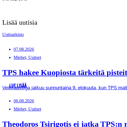
Lisää uutisia
Uutisarkisto
07.08.2026
Miehet, Uutiset
TPS hakee Kuopiosta tärkeitä pistei
LUE LISÄÄ
Veikkausliiga jatkuu sunnuntaina 9. elokuuta, kun TPS ma
06.08.2026
Miehet, Uutiset
Theodoros Tsirigotis ei jatka TPS:n r