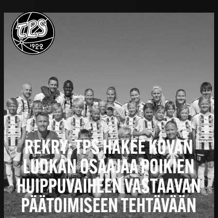
REKRY: TPS HAKEE KOVAN
LUOKAN OSAAJAA POIKIEN
HUIPPUVAIHEEN VASTAAVAN
PÄÄTOIMISEEN TEHTÄVÄÄN