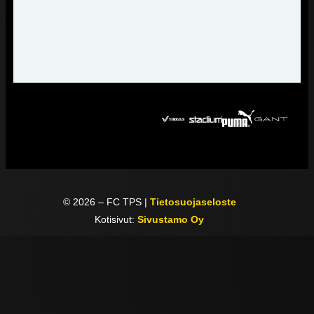
©
2026
– FC TPS |
Tietosuojaseloste
Kotisivut:
Sivustamo Oy