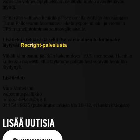
vahvistaa valmentajayhteisöämme tämän uuden avaintehtävän
myötä.
Tehtävään valittava henkilö pääsee omalla työllään lunastamaan
Turun Palloseuran huomattavaa kehityspotentiaalia ja viemään
TPS:n urheilutoimintaa seuraavalle tasolle.
Lisätietoja tehtävästä sekä itse varsinainen hakulomake
löytyvät
Recright-palvelusta
.
Mikäli kiinnostuit, jätäthän hakemuksesi 19.5. mennessä. Haethan
kuitenkin nopeasti, sillä täytämme paikan heti sopivan henkilön
löydyttyä.
Lisätiedot:
Miro Varhelahti
valmennuspäällikkö
miro.varhelahti@tps.fi
044 544 9625 (puhelimitse arkisin klo 10–12, ei keskiviikkoisin)
LISÄÄ UUTISIA