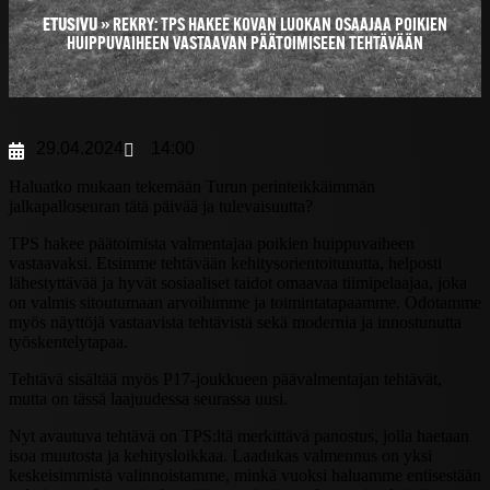
ETUSIVU
»
REKRY: TPS HAKEE KOVAN LUOKAN OSAAJAA POIKIEN
HUIPPUVAIHEEN VASTAAVAN PÄÄTOIMISEEN TEHTÄVÄÄN
29.04.2024
14:00
Haluatko mukaan tekemään Turun perinteikkäimmän
jalkapalloseuran tätä päivää ja tulevaisuutta?
TPS hakee päätoimista valmentajaa poikien huippuvaiheen
vastaavaksi. Etsimme tehtävään kehitysorientoitunutta, helposti
lähestyttävää ja hyvät sosiaaliset taidot omaavaa tiimipelaajaa, joka
on valmis sitoutumaan arvoihimme ja toimintatapaamme. Odotamme
myös näyttöjä vastaavista tehtävistä sekä modernia ja innostunutta
työskentelytapaa.
Tehtävä sisältää myös P17-joukkueen päävalmentajan tehtävät,
mutta on tässä laajuudessa seurassa uusi.
Nyt avautuva tehtävä on TPS:ltä merkittävä panostus, jolla haetaan
isoa muutosta ja kehitysloikkaa. Laadukas valmennus on yksi
keskeisimmistä valinnoistamme, minkä vuoksi haluamme entisestään