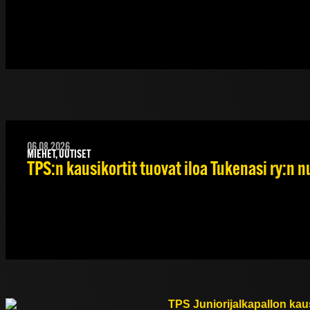
06.08.2026
MIEHET, UUTISET
TPS:n kausikortit tuovat iloa Tukenasi ry:n nu