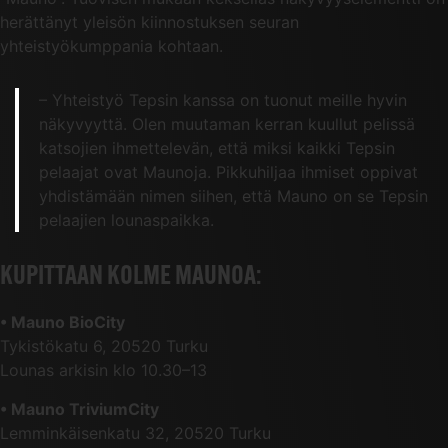
herättänyt yleisön kiinnostuksen seuran
yhteistyökumppania kohtaan.
– Yhteistyö Tepsin kanssa on tuonut meille hyvin
näkyvyyttä. Olen muutaman kerran kuullut pelissä
katsojien ihmettelevän, että miksi kaikki Tepsin
pelaajat ovat Maunoja. Pikkuhiljaa ihmiset oppivat
yhdistämään nimen siihen, että Mauno on se Tepsin
pelaajien lounaspaikka.
KUPITTAAN KOLME MAUNOA:
• Mauno BioCity
Tykistökatu 6, 20520 Turku
Lounas arkisin klo 10.30–13
• Mauno TriviumCity
Lemminkäisenkatu 32, 20520 Turku