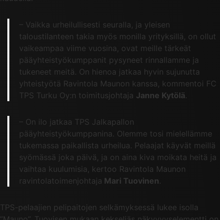
– Vaikka urheilullisesti seuralla, ja yleisen
taloustilanteen takia myös monilla yrityksillä, on ollut
vaikeampaa viime vuosina, ovat meille tärkeät
pääyhteistyökumppanit pysyneet rinnallamme ja
tukeneet meitä. On hienoa jatkaa hyvin sujunutta
yhteistyötä Ravintola Maunon kanssa, kommentoi FC
TPS Turku Oy:n toimitusjohtaja
Janne Kytölä
.
– On ilo jatkaa TPS Jalkapallon
pääyhteistyökumppanina. Olemme tosi mielellämme
tukemassa paikallista urheilua. Pelaajat käyvät meillä
syömässä joka päivä, ja on aina kiva moikata heitä ja
vaihtaa kuulumisia, kertoo Ravintola Maunon
ravintolatoimenjohtaja
Mari Tuovinen
.
TPS-pelaajien pelipaitojen selkämyksessä lukee isolla
”Mauno”. Tuovisen mukaan kekseliäs näkyvyyselementti on