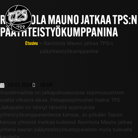
RAVINTOLA MAUNO JATKAA TPS:N
PÄÄYHTEISTYÖKUMPPANINA
»
Ravintola Mauno jatkaa TPS:n
Etusivu
pääyhteistyökumppanina
10.01.2024
16:09
Vuodenvaihde on jalkapalloseurassa sopimusuutisten
osalta vilkasta aikaa. Pelaajasopimusten lisäksi TPS
Jalkapallo on tehnyt tärkeitä sopimuksia
yhteistyökumppaneidensa kanssa. Jo pitkään Tepsin
kanssa yhteistä matkaa kulkenut Ravintola Mauno jatkaa
yhtenä seuran pääyhteistyökumppaneista myös tulevalla
kaudella.