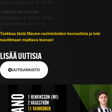
Lounas arkisin klo 10.30–13
• Mauno ElectroCity
Tykistökatu 4, 20520 Turku
Lounas arkisin klo 11–13
Tsekkaa tästä Mauno-ravintoloiden lounaslista ja tule
nauttimaan maittava lounas!
LISÄÄ UUTISIA
UUTISARKISTO