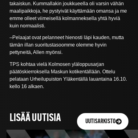
takaiskun. Kummallakin joukkueella oli varsin vähän
maalipaikkoja, he pystyivät käyttämään omansa ja me
emme olleet viimeisellä kolmanneksella yhtä hyviä
kuin normaalisti.
–Pelaajat ovat pelanneet hienosti läpi kauden, mutta
tämän illan suoritustasoomme olemme hyvin
pettyneitä, Allen myönsi.
TPS kohtaa vielä Kolmosen yläloppusarjan
päätöskierroksella Maskun kotikentällään. Ottelu
pelataan Urheilupuiston Yläkentällä lauantaina 16.10.
kello 16 alkaen.
LISÄÄ UUTISIA
UUTISARKISTO