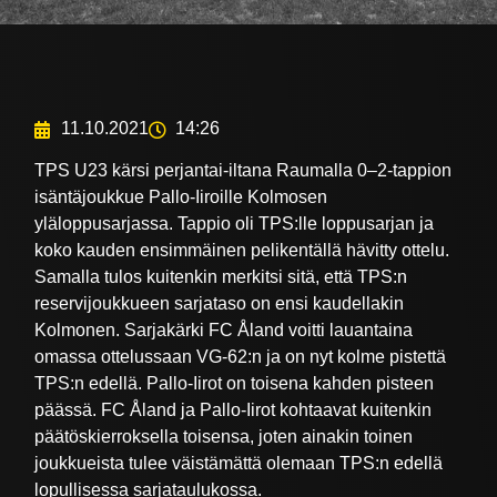
11.10.2021
14:26
TPS U23 kärsi perjantai-iltana Raumalla 0–2-tappion
isäntäjoukkue Pallo-Iiroille Kolmosen
yläloppusarjassa. Tappio oli TPS:lle loppusarjan ja
koko kauden ensimmäinen pelikentällä hävitty ottelu.
Samalla tulos kuitenkin merkitsi sitä, että TPS:n
reservijoukkueen sarjataso on ensi kaudellakin
Kolmonen. Sarjakärki FC Åland voitti lauantaina
omassa ottelussaan VG-62:n ja on nyt kolme pistettä
TPS:n edellä. Pallo-Iirot on toisena kahden pisteen
päässä. FC Åland ja Pallo-Iirot kohtaavat kuitenkin
päätöskierroksella toisensa, joten ainakin toinen
joukkueista tulee väistämättä olemaan TPS:n edellä
lopullisessa sarjataulukossa.