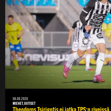
06.08.2026
MIEHET, UUTISET
Theodoros Tsirigotis ei jatka TPS:n riveissä