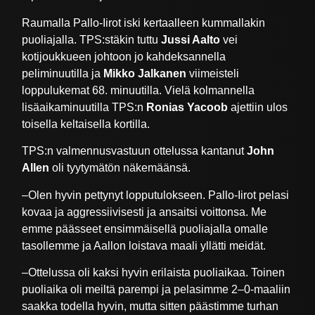
Raumalla Pallo-Iirot iski kertaalleen kummallakin
puoliajalla. TPS:stäkin tuttu
Jussi Aalto
vei
kotijoukkueen johtoon jo kahdeksannella
peliminuutilla ja
Mikko Jalkanen
viimeisteli
loppulukemat 68. minuutilla. Vielä kolmannella
lisäaikaminuutilla TPS:n
Ronias Yacoob
ajettiin ulos
toisella keltaisella kortilla.
TPS:n valmennusvastuun ottelussa kantanut
John
Allen
oli tyytymätön näkemäänsä.
–Olen hyvin pettynyt lopputulokseen. Pallo-Iirot pelasi
kovaa ja aggressiivisesti ja ansaitsi voittonsa. Me
emme päässeet ensimmäisellä puoliajalla omalle
tasollemme ja Aallon loistava maali yllätti meidät.
–Ottelussa oli kaksi hyvin erilaista puoliaikaa. Toinen
puoliaika oli meiltä parempi ja pelasimme 2–0-maaliin
saakka todella hyvin, mutta sitten päästimme turhan