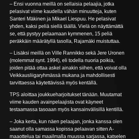
– Ensi vuonna meillä on sellaisia pelaajia, jotka
pelasivat viime kaudella vähän minuutteja, kuten
Santeri Mäkinen ja Mikael Liespuu. He pelasivat
yhden, kaksi peliä siellä täällä. Vielä on näyttämättä
se, että pystyy pelaamaan kymmenen, 15 peliä
peräkkäin määrätyllä tasolla, Rajamäki muistuttaa.
– Lisäksi meillä on Ville Rannikko sekä Jere Uronen
(molemmat synt. 1994), eli todella nuoria poikia,
joiden pitää ottaa askel ainakin siihen, että voivat olla
Veikkausliigaryhmässä mukana ja mahdollisesti
tarvittaessa käytettävissä myös kentällä.
TPS aloittaa joukkueharjoitukset tänään. Muutamat
viime kauden avainpelaajista ovat käyneet
testaamassa tasoaan myös kansainvälisillä kentillä.
– Joka kerta, kun näen pelaajan, jonka kanssa olen
saanut olla samassa kopissa pelaavan sitten A-
maaottelua tai maailmalla muussa sarjassa, katselen