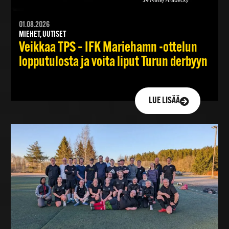
01.08.2026
MIEHET, UUTISET
Veikkaa TPS – IFK Mariehamn -ottelun
lopputulosta ja voita liput Turun derbyyn
LUE LISÄÄ