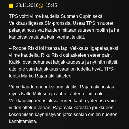
28.11.2010
15:45
TPS voitti viime kaudella Suomen Cupin sekä
Veikkausliigassa SM-pronssia. Useat TPS:n nuoret
pelaajat nousivat kauden mittaan suureen rooliin ja he
kantoivat vastuuta kuin vanhat tekijät.
– Roope Riski löi itsensä läpi Veikkausliigapelaajaksi
viime kaudella. Riku Riski otti askeleen eteenpäin.
Kaikki ovat puhuneet lahjakkuudesta ja nyt hän näytti,
ettei ole vain lahjakkuus vaan on todella hyvä, TPS-
luotsi Marko Rajamäki kiittelee.
Viime kauden nuoriksi onnistujiksi Rajamäki nostaa
myös Kalle Mäkisen ja Juho Lähteen, joilla oli
Veikkausliigaedustuksia ennen kautta yhteensä vain
viiden ottelun verran. Rajamäki korostaa joukkueen
kokoamisen käynnistyvän jatkoissakin omien nuorten
kartoittamista.