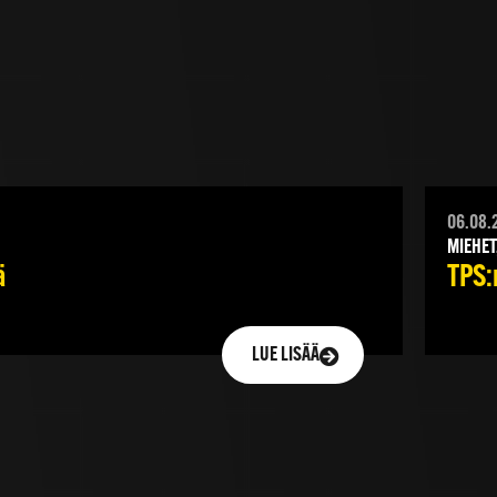
06.08.
MIEHET
ä
TPS:n
LUE LISÄÄ