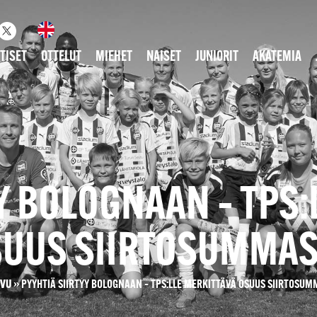
TISET
OTTELUT
MIEHET
NAISET
JUNIORIT
AKATEMIA
Y BOLOGNAAN – TPS
UUS SIIRTOSUMMAS
IVU
»
PYYHTIÄ SIIRTYY BOLOGNAAN – TPS:LLE MERKITTÄVÄ OSUUS SIIRTOSU