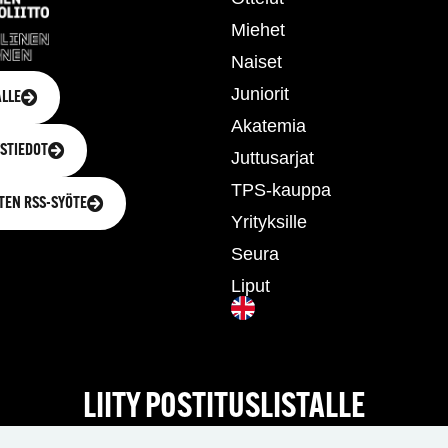
Miehet
Naiset
Juniorit
LLE
Akatemia
STIEDOT
Juttusarjat
TPS-kauppa
TEN RSS-SYÖTE
Yrityksille
Seura
Liput
LIITY POSTITUSLISTALLE