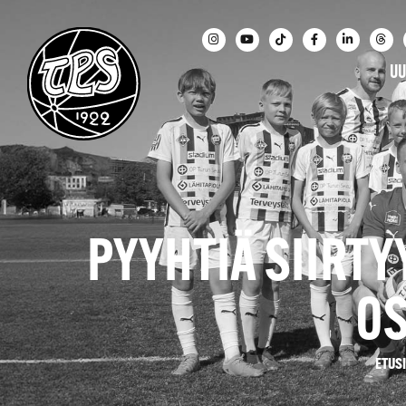
UU
PYYHTIÄ SIIRTY
OS
ETUS