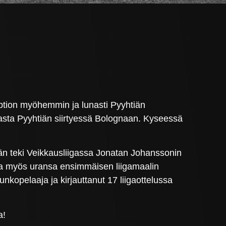
-option myöhemmin ja lunasti Pyyhtiän
mmasta Pyyhtiän siirtyessä Bolognaan. Kyseessä
n teki Veikkausliigassa Jonatan Johanssonin
sa myös uransa ensimmäisen liigamaalin
kopelaaja ja kirjauttanut 17 liigaottelussa
a!