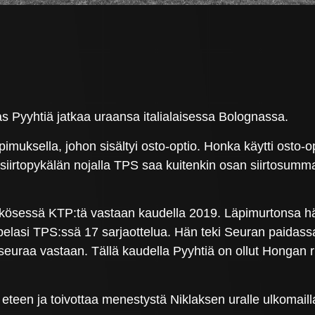
s Pyyhtiä jatkaa uraansa italialaisessa Bolognassa.
pimuksella, johon sisältyi osto-optio. Honka käytti osto
tkosiirtopykälän nojalla TPS saa kuitenkin osan siirtosu
kösessä KTP:tä vastaan kaudella 2019. Läpimurtonsa hä
 pelasi TPS:ssä 17 sarjaottelua. Hän teki Seuran paidas
uraa vastaan. Tällä kaudella Pyyhtiä on ollut Hongan run
eteen ja toivottaa menestystä Niklaksen uralle ulkomaill