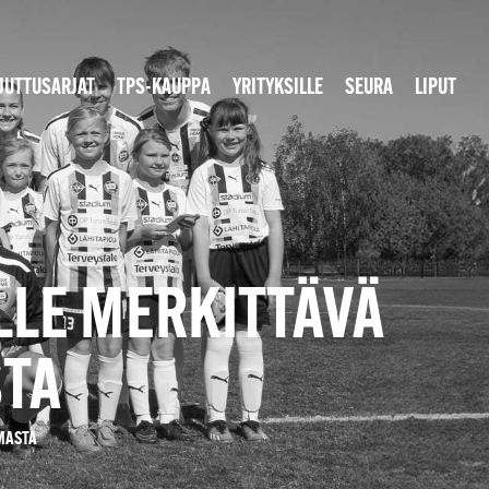
JUTTUSARJAT
TPS-KAUPPA
YRITYKSILLE
SEURA
LIPUT
:LLE MERKITTÄVÄ
TA
MMASTA