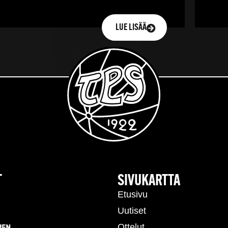
LUE LISÄÄ
T
SIVUKARTTA
Etusivu
Uutiset
Ottelut