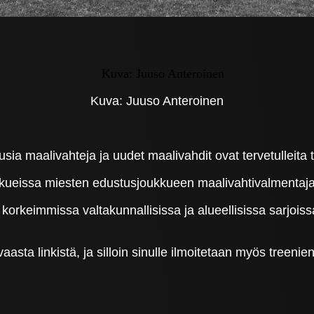
Kuva: Juuso Anteroinen
usia maalivahteja ja uudet maalivahdit ovat tervetullei
kkueissa miesten edustusjoukkueen maalivahtivalmentaj
korkeimmissa valtakunnallisissa ja alueellisissa sarjois
asta linkistä, ja silloin sinulle ilmoitetaan myös treenien