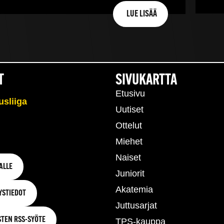
LUE LISÄÄ
T
SIVUKARTTA
Etusivu
Uutiset
Ottelut
Miehet
Naiset
ALLE
Juniorit
Akatemia
YSTIEDOT
Juttusarjat
STEN RSS-SYÖTE
TPS-kauppa