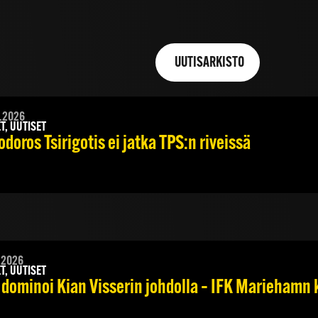
UUTISARKISTO
.2026
T, UUTISET
doros Tsirigotis ei jatka TPS:n riveissä
.2026
T, UUTISET
 dominoi Kian Visserin johdolla – IFK Mariehamn 