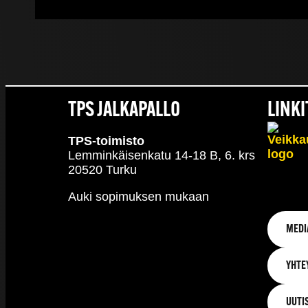
TPS JALKAPALLO
LINKI
TPS-toimisto
Lemminkäisenkatu 14-18 B, 6. krs
20520 Turku
Auki sopimuksen mukaan
MEDI
YHTE
UUTI