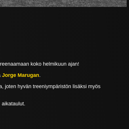
ta treenaamaan koko helmikuun ajan!
a
Jorge Marugan
.
sa, joten hyvän treeniympäristön lisäksi myös
 aikataulut.