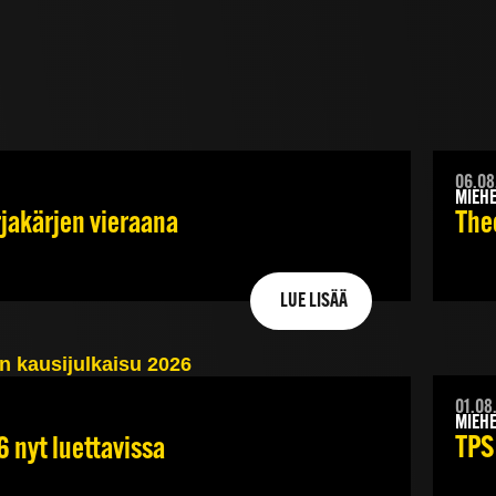
06.08
MIEHE
rjakärjen vieraana
Theo
LUE LISÄÄ
01.08
MIEHE
TPS
6 nyt luettavissa