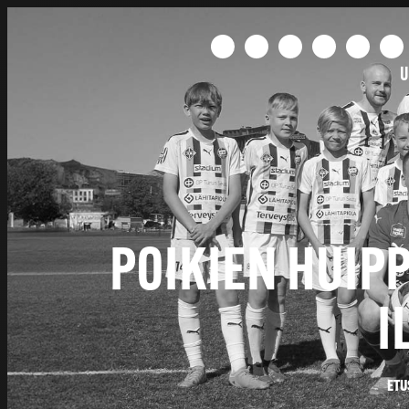
U
POIKIEN HUIP
I
ETU