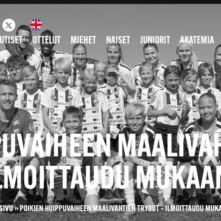
UTISET
OTTELUT
MIEHET
NAISET
JUNIORIT
AKATEMIA
PUVAIHEEN MAALIVAH
LMOITTAUDU MUKAA
SIVU
»
POIKIEN HUIPPUVAIHEEN MAALIVAHTIEN TRYOUT – ILMOITTAUDU MUK