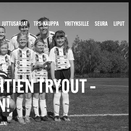
JUTTUSARJAT
TPS-KAUPPA
YRITYKSILLE
SEURA
LIPUT
TIEN TRYOUT –
N!
AAN!