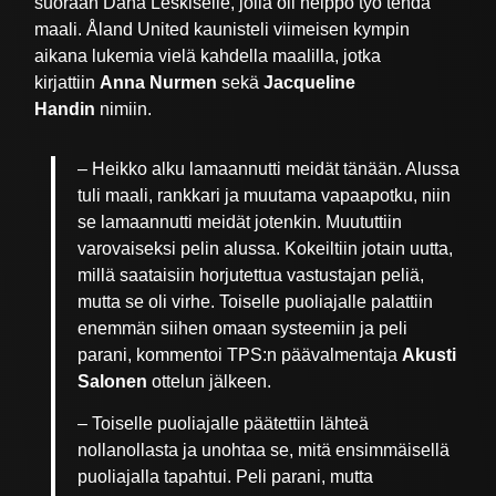
suoraan Dana Leskiselle, jolla oli helppo työ tehdä
maali. Åland United kaunisteli viimeisen kympin
aikana lukemia vielä kahdella maalilla, jotka
kirjattiin
Anna Nurmen
sekä
Jacqueline
Handin
nimiin.
– Heikko alku lamaannutti meidät tänään. Alussa
tuli maali, rankkari ja muutama vapaapotku, niin
se lamaannutti meidät jotenkin. Muututtiin
varovaiseksi pelin alussa. Kokeiltiin jotain uutta,
millä saataisiin horjutettua vastustajan peliä,
mutta se oli virhe. Toiselle puoliajalle palattiin
enemmän siihen omaan systeemiin ja peli
parani, kommentoi TPS:n päävalmentaja
Akusti
Salonen
ottelun jälkeen.
– Toiselle puoliajalle päätettiin lähteä
nollanollasta ja unohtaa se, mitä ensimmäisellä
puoliajalla tapahtui. Peli parani, mutta