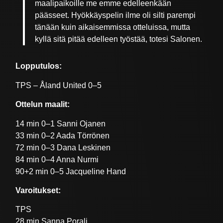
maalipaikoille me emme edelleenkään
päässeet. Hyökkäyspelin ilme oli silti parempi
tänään kuin aikaisemmissa otteluissa, mutta
kyllä sitä pitää edelleen työstää, totesi Salonen.
Lopputulos:
TPS – Åland United 0–5
Ottelun maalit:
14 min 0–1 Sanni Ojanen
33 min 0–2 Aada Törrönen
72 min 0–3 Dana Leskinen
84 min 0–4 Anna Nurmi
90+2 min 0–5 Jacqueline Hand
Varoitukset:
TPS
28 min Sanna Porali