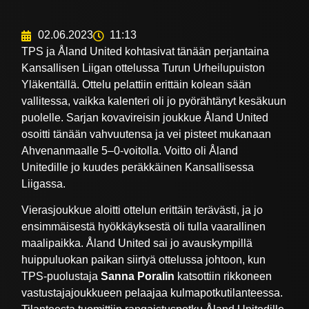
02.06.2023
11:13
TPS ja Åland United kohtasivat tänään perjantaina
Kansallisen Liigan ottelussa Turun Urheilupuiston
Yläkentällä. Ottelu pelattiin erittäin kolean sään
vallitessa, vaikka kalenteri oli jo pyörähtänyt kesäkuun
puolelle. Sarjan kovavireisin joukkue Åland United
osoitti tänään vahvuutensa ja vei pisteet mukanaan
Ahvenanmaalle 5–0-voitolla. Voitto oli Åland
Unitedille jo kuudes peräkkäinen Kansallisessa
Liigassa.
Vierasjoukkue aloitti ottelun erittäin terävästi, ja jo
ensimmäisestä hyökkäyksestä oli tulla vaarallinen
maalipaikka. Åland United sai jo avauskympillä
huippuluokan paikan siirtyä ottelussa johtoon, kun
TPS-puolustaja
Sanna Poralin
katsottiin rikkoneen
vastustajajoukkueen pelaajaa kulmapotkutilanteessa.