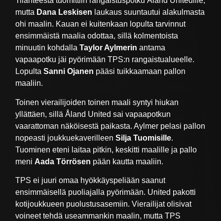
Tilanteesta tuomittiin rangaistuspotku Åland Unitedille,
mutta
Dana Leskisen
laukaus suuntautui alakulmasta
ohi maalin. Kauan ei kuitenkaan lopulta tarvinnut
ensimmäistä maalia odottaa, sillä kolmentoista
minuutin kohdalla
Taylor Aylmerin
antama
vapaapotku jäi pyörimään TPS:n rangaistualueelle.
Lopulta
Sanni Ojanen
pääsi tuikkaamaan pallon
maaliin.
Toinen vierailijoiden toinen maali syntyi hiukan
yllättäen, sillä Åland United sai vapaapotkun
vaarattoman näköisestä paikasta. Aylmer pelasi pallon
nopeasti joukkuekaverilleen
Silja Tuomisille
.
Tuominen eteni laitaa pitkin, keskitti maalille ja pallo
meni
Aada Törrösen
pään kautta maaliin.
TPS ei juuri omaa hyökkäyspeliään saanut
ensimmäisellä puoliajalla pyörimään. United pakotti
kotijoukkueen puolustusasemiin. Vierailijat olisivat
voineet tehdä useammankin maalin, mutta TPS