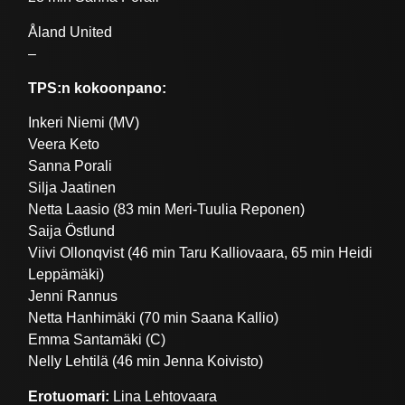
Åland United
–
TPS:n kokoonpano:
Inkeri Niemi (MV)
Veera Keto
Sanna Porali
Silja Jaatinen
Netta Laasio (83 min Meri-Tuulia Reponen)
Saija Östlund
Viivi Ollonqvist (46 min Taru Kalliovaara, 65 min Heidi
Leppämäki)
Jenni Rannus
Netta Hanhimäki (70 min Saana Kallio)
Emma Santamäki (C)
Nelly Lehtilä (46 min Jenna Koivisto)
Erotuomari:
Lina Lehtovaara