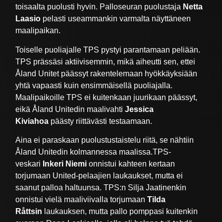
toisaalta puolusti hyvin. Palloseuran puolustaja
Netta
Laasio
pelasti useammankin varmalta näyttäneen
maalipaikan.
Toiselle puoliajalle TPS pystyi parantamaan peliään.
TPS prässäsi aktiivisemmin, mikä aiheutti sen, ettei
Åland Unitet päässyt rakentelemaan hyökkäyksiään
yhtä vapaasti kuin ensimmäisellä puoliajalla.
Maalipaikoille TPS ei kuitenkaan juurikaan päässyt,
eikä Åland Unitedin maalivahti
Jessica
Kiviahoa
päästy riittävästi testaamaan.
Aina ei paraskaan puolustustaistelu riitä, se nähtiin
Åland Unitedin kolmannessa maalissa.TPS-
veskari
Inkeri Niemi
onnistui kahteen kertaan
torjumaan United-pelaajien laukaukset, mutta ei
saanut palloa haltuunsa. TPS:n Silja Jaatinenkin
onnistui vielä maaliviivalla torjumaan
Tilda
Råttsin
laukauksen, mutta pallo pomppasi kuitenkin