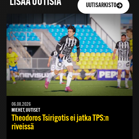
LISÄÄ UUTISIA
UUTISARKISTO
06.08.2026
MIEHET, UUTISET
Theodoros Tsirigotis ei jatka TPS:n
riveissä