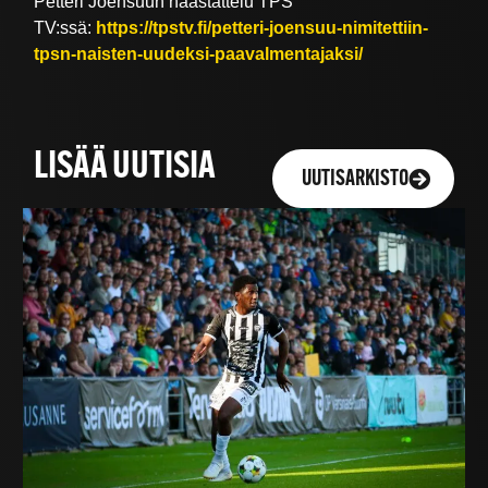
Petteri Joensuun haastattelu TPS
TV:ssä:
https://tpstv.fi/petteri-joensuu-nimitettiin-
tpsn-naisten-uudeksi-paavalmentajaksi/
LISÄÄ UUTISIA
UUTISARKISTO