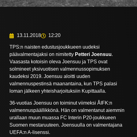
13.11.2018
12:20
TPS:n naisten edustusjoukkueen uudeksi
päävalmentajaksi on nimitetty
Petteri Joensuu
.
Vaasasta kotoisin oleva Joensuu ja TPS ovat
solmineet yksivuotisen valmennussopimuksen
kaudeksi 2019. Joensuu aloitti uuden
valmennuspestinsä maanantaina, kun TPS palasi
loman jälkeen yhteisharjoituksiin Kupittaalla.
36-vuotias Joensuu on toiminut viimeksi ÅIFK:n
valmennuspäällikkönä. Hän on valmentanut aiemmin
urallaan muun muassa FC Interin P20-joukkueen
Suomen mestaruuteen. Joensuulla on valmentajana
UEFA:n A-lisenssi.