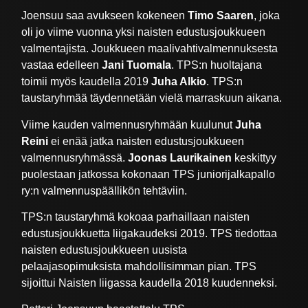
Joensuu saa avukseen kokeneen
Timo Saaren
, joka
oli jo viime vuonna yksi naisten edustusjoukkueen
valmentajista. Joukkueen maalivahtivalmennuksesta
vastaa edelleen
Jani Tuomala
. TPS:n huoltajana
toimii myös kaudella 2019
Juha Alkio
. TPS:n
taustaryhmää täydennetään vielä marraskuun aikana.
Viime kauden valmennusryhmään kuulunut
Juha
Reini
ei enää jatka naisten edustusjoukkueen
valmennusryhmässä.
Joonas Laurikainen
keskittyy
puolestaan jatkossa kokonaan TPS juniorijalkapallo
ry:n valmennuspäällikön tehtäviin.
TPS:n taustaryhmä kokoaa parhaillaan naisten
edustusjoukkuetta liigakaudeksi 2019. TPS tiedottaa
naisten edustusjoukkueen uusista
pelaajasopimuksista mahdollisimman pian. TPS
sijoittui Naisten liigassa kaudella 2018 kuudenneksi.