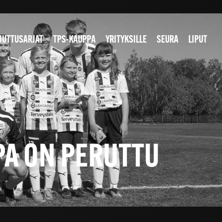
JUTTUSARJAT
TPS-KAUPPA
YRITYKSILLE
SEURA
LIPUT
PA ON PERUTTU