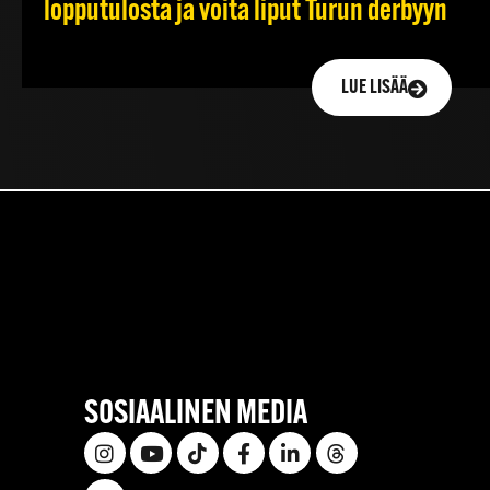
lopputulosta ja voita liput Turun derbyyn
LUE LISÄÄ
SOSIAALINEN MEDIA