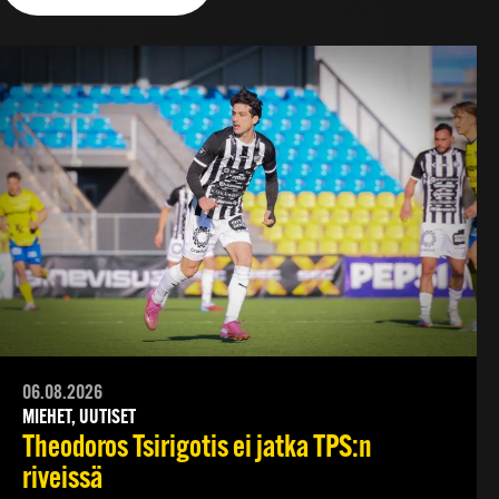
06.08.2026
MIEHET, UUTISET
Theodoros Tsirigotis ei jatka TPS:n
riveissä