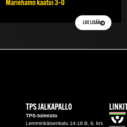
Mariehamn kaatui 3–0
LUE LISÄÄ
TPS JALKAPALLO
LINKI
TPS-toimisto
Lemminkäisenkatu 14-18 B, 6. krs