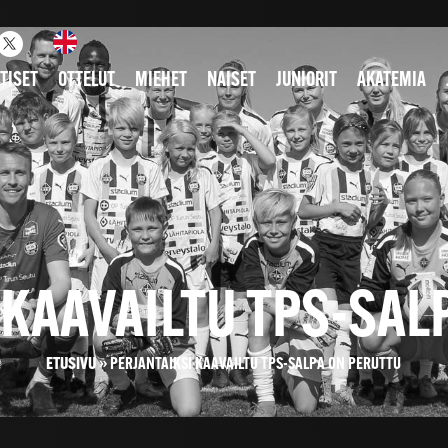
TISET
OTTELUT
MIEHET
NAISET
JUNIORIT
AKATEMIA
 KAAVAILTU TPS-SAL
ETUSIVU
»
PERJANTAIKSI KAAVAILTU TPS-SALPA ON PERUTTU