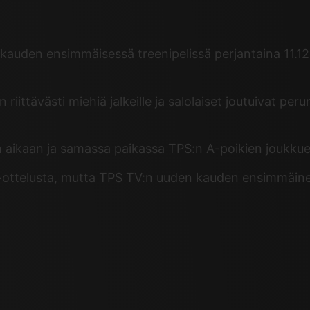
auden ensimmäisessä treenipelissä perjantaina 11.12. 
ittävästi miehiä jalkeille ja salolaiset joutuivat per
n aikaan ja samassa paikassa TPS:n A-poikien joukku
a-ottelusta, mutta TPS TV:n uuden kauden ensimmäinen