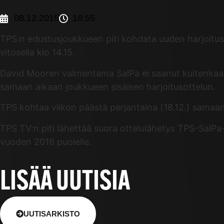
08.12.2015
18:55
TPS:n edustusjoukkueen piti kohdata uuden harjoitusk
vitosella klo 14.15.
David Mooren valmentama SalPa ei saanut kuitenkaan ri
samaan aikaan joukkueen sisäisen harjoitusottelun.
TPS kohtaa viikon päästä perjantaina (18.12.) samaa
TPS TV:n piti lähettää suora ottelulähetys TPS-SalP
vuoden 2016 puolelle.
LISÄÄ UUTISIA
UUTISARKISTO