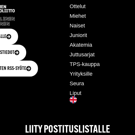
Ottelut
Miehet
Naiset
Juniorit
LLE
Akatemia
STIEDOT
Juttusarjat
TPS-kauppa
TEN RSS-SYÖTE
Yrityksille
Seura
Liput
LIITY POSTITUSLISTALLE