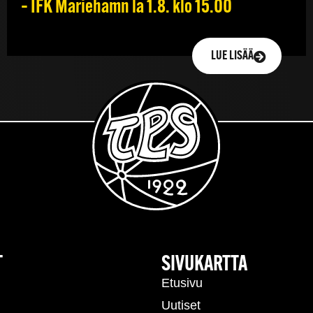
– IFK Mariehamn la 1.8. klo 15.00
LUE LISÄÄ
T
SIVUKARTTA
Etusivu
Uutiset