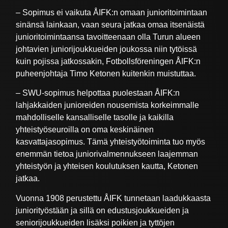
– Sopimus ei vaikuta ÅIFK:n omaan junioritoimintaan
sinänsä lainkaan, vaan seura jatkaa omaa itsenäistä
junioritoimintaansa tavoitteenaan olla Turun alueen
johtavien juniorijoukkueiden joukossa niin tytöissä
kuin pojissa jatkossakin, Fotbollsföreningen ÅIFK:n
puheenjohtaja Timo Ketonen kuitenkin muistuttaa.
– SWU-sopimus helpottaa puolestaan ÅIFK:n
lahjakkaiden junioreiden nousemista korkeimmalle
mahdolliselle kansalliselle tasolle ja kaikilla
yhteistyöseuroilla on oma keskinäinen
kasvattajasopimus. Tämä yhteistyötoiminta tuo myös
enemmän tietoa juniorivalmennukseen laajemman
yhteistyön ja yhteisen koulutuksen kautta, Ketonen
jatkaa.
Vuonna 1908 perustettu ÅIFK tunnetaan laadukkaasta
juniorityöstään ja sillä on edustusjoukkueiden ja
seniorijoukkueiden lisäksi poikien ja tyttöjen