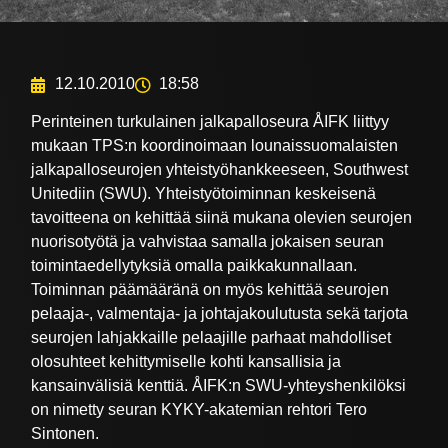
12.10.2010
18:58
Perinteinen turkulainen jalkapalloseura ÅIFK liittyy
mukaan TPS:n koordinoimaan lounaissuomalaisten
jalkapalloseurojen yhteistyöhankkeeseen, Southwest
Unitediin (SWU). Yhteistyötoiminnan keskeisenä
tavoitteena on kehittää siinä mukana olevien seurojen
nuorisotyötä ja vahvistaa samalla jokaisen seuran
toimintaedellytyksiä omalla paikkakunnallaan.
Toiminnan päämääränä on myös kehittää seurojen
pelaaja-, valmentaja- ja johtajakoulutusta sekä tarjota
seurojen lahjakkaille pelaajille parhaat mahdolliset
olosuhteet kehittymiselle kohti kansallisia ja
kansainvälisiä kenttiä. ÅIFK:n SWU-yhteyshenkilöksi
on nimetty seuran KYKY-akatemian rehtori Tero
Sintonen.