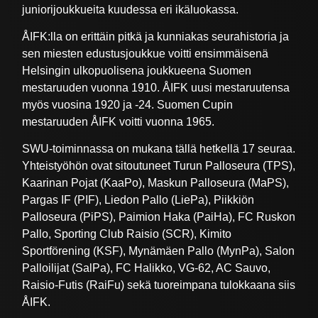
juniorijoukkueita kuudessa eri ikäluokassa.
ÅIFK:lla on erittäin pitkä ja kunniakas seurahistoria ja
sen miesten edustusjoukkue voitti ensimmäisenä
Helsingin ulkopuolisena joukkueena Suomen
mestaruuden vuonna 1910. ÅIFK uusi mestaruutensa
myös vuosina 1920 ja -24. Suomen Cupin
mestaruuden ÅIFK voitti vuonna 1965.
SWU-toiminnassa on mukana tällä hetkellä 17 seuraa.
Yhteistyöhön ovat sitoutuneet Turun Palloseura (TPS),
Kaarinan Pojat (KaaPo), Maskun Palloseura (MaPS),
Pargas IF (PIF), Liedon Pallo (LiePa), Piikkiön
Palloseura (PiPS), Paimion Haka (PaiHa), FC Ruskon
Pallo, Sporting Club Raisio (SCR), Kimito
Sportförening (KSF), Mynämäen Pallo (MynPa), Salon
Palloilijat (SalPa), FC Halikko, VG-62, AC Sauvo,
Raisio-Futis (RaiFu) sekä tuoreimpana tulokkaana siis
ÅIFK.