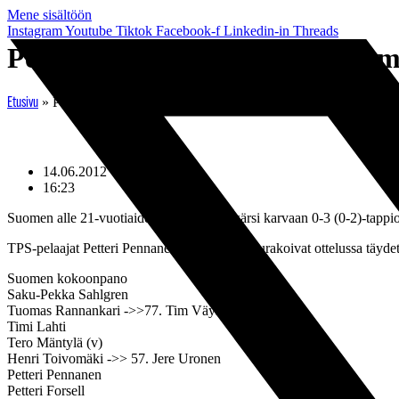
Mene sisältöön
Instagram
Youtube
Tiktok
Facebook-f
Linkedin-in
Threads
Pennaselle ja Lähteelle täydet 
»
Pennaselle ja Lähteelle täydet minuutit Pikkuhuuhkajien Ruots
Etusivu
14.06.2012
16:23
Suomen alle 21-vuotiaiden maajoukkue kärsi karvaan 0-3 (0-2)-tappio
TPS-pelaajat Petteri Pennanen ja Juho lähde urakoivat ottelussa täyde
Suomen kokoonpano
Saku-Pekka Sahlgren
Tuomas Rannankari ->>77. Tim Väyrynen
Timi Lahti
Tero Mäntylä (v)
Henri Toivomäki ->> 57. Jere Uronen
Petteri Pennanen
Petteri Forsell