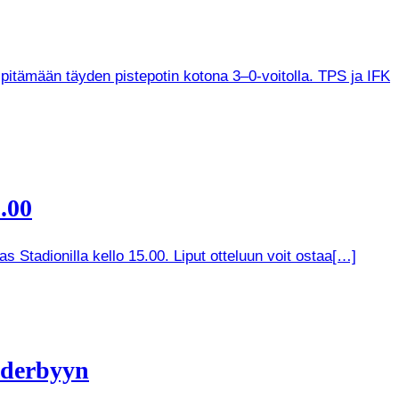
 pitämään täyden pistepotin kotona 3–0-voitolla. TPS ja IFK
.00
 Stadionilla kello 15.00. Liput otteluun voit ostaa[…]
 derbyyn