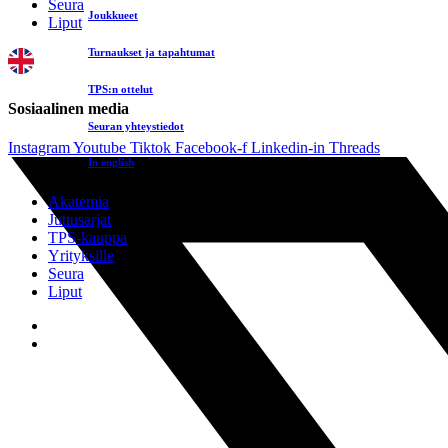
Seura
Joukkueet
Liput
Turnaukset ja tapahtumat
TPS:n ottelut
Sosiaalinen media
Seuran yhteystiedot
Instagram
Youtube
Tiktok
Facebook-f
Linkedin-in
Threads
In english
Akatemia
Juttusarjat
TPS-kauppa
Yrityksille
Seura
Liput