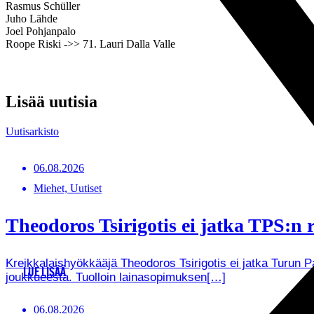
Rasmus Schüller
Juho Lähde
Joel Pohjanpalo
Roope Riski ->> 71. Lauri Dalla Valle
Lisää uutisia
Uutisarkisto
06.08.2026
Miehet, Uutiset
Theodoros Tsirigotis ei jatka TPS:n r
Kreikkalaishyökkääjä Theodoros Tsirigotis ei jatka Turun 
LUE LISÄÄ
joukkueesta. Tuolloin lainasopimuksen[…]
06.08.2026