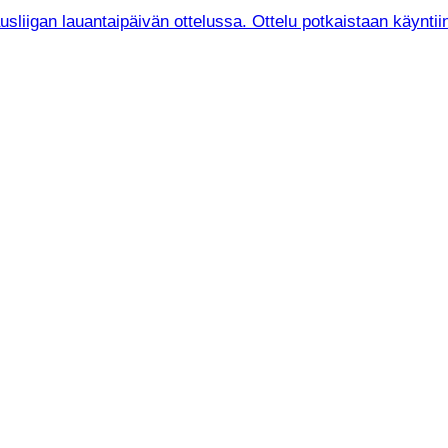
iigan lauantaipäivän ottelussa. Ottelu potkaistaan käyntiin 