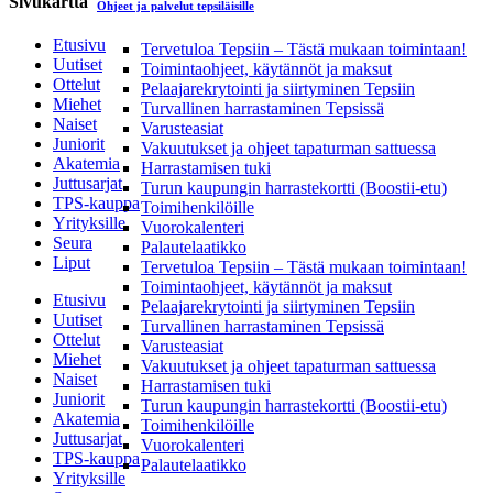
Sivukartta
Ohjeet ja palvelut tepsiläisille
Etusivu
Tervetuloa Tepsiin – Tästä mukaan toimintaan!
Uutiset
Toimintaohjeet, käytännöt ja maksut
Ottelut
Pelaajarekrytointi ja siirtyminen Tepsiin
Miehet
Turvallinen harrastaminen Tepsissä
Naiset
Varusteasiat
Juniorit
Vakuutukset ja ohjeet tapaturman sattuessa
Akatemia
Harrastamisen tuki
Juttusarjat
Turun kaupungin harrastekortti (Boostii-etu)
TPS-kauppa
Toimihenkilöille
Yrityksille
Vuorokalenteri
Seura
Palautelaatikko
Liput
Tervetuloa Tepsiin – Tästä mukaan toimintaan!
Toimintaohjeet, käytännöt ja maksut
Etusivu
Pelaajarekrytointi ja siirtyminen Tepsiin
Uutiset
Turvallinen harrastaminen Tepsissä
Ottelut
Varusteasiat
Miehet
Vakuutukset ja ohjeet tapaturman sattuessa
Naiset
Harrastamisen tuki
Juniorit
Turun kaupungin harrastekortti (Boostii-etu)
Akatemia
Toimihenkilöille
Juttusarjat
Vuorokalenteri
TPS-kauppa
Palautelaatikko
Yrityksille