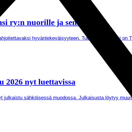
i ry:n nuorille ja senioreille
joitettavaksi hyväntekeväisyyteen. Tuorein esimerkki on Tuken
 2026 nyt luettavissa
 nyt julkaistu sähköisessä muodossa. Julkaisusta löytyy mu