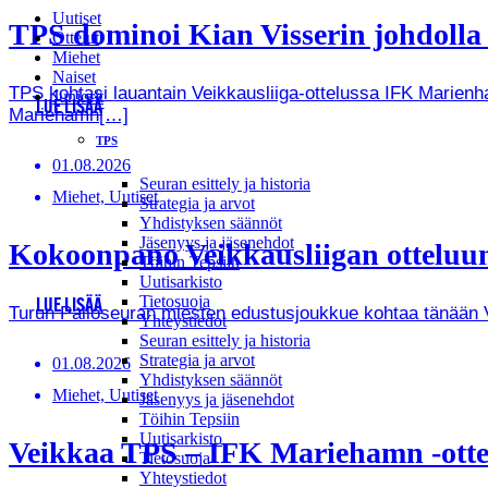
Uutiset
TPS dominoi Kian Visserin johdoll
Ottelut
Miehet
Naiset
TPS kohtasi lauantain Veikkausliiga-ottelussa IFK Marienha
Juniorit
LUE LISÄÄ
Mariehamn[…]
TPS
01.08.2026
Seuran esittely ja historia
Miehet, Uutiset
Strategia ja arvot
Yhdistyksen säännöt
Jäsenyys ja jäsenehdot
Kokoonpano Veikkausliigan otteluun
Töihin Tepsiin
Uutisarkisto
Tietosuoja
LUE LISÄÄ
Turun Palloseuran miesten edustusjoukkue kohtaa tänään Vei
Yhteystiedot
Seuran esittely ja historia
Strategia ja arvot
01.08.2026
Yhdistyksen säännöt
Miehet, Uutiset
Jäsenyys ja jäsenehdot
Töihin Tepsiin
Uutisarkisto
Veikkaa TPS – IFK Mariehamn -ottel
Tietosuoja
Yhteystiedot