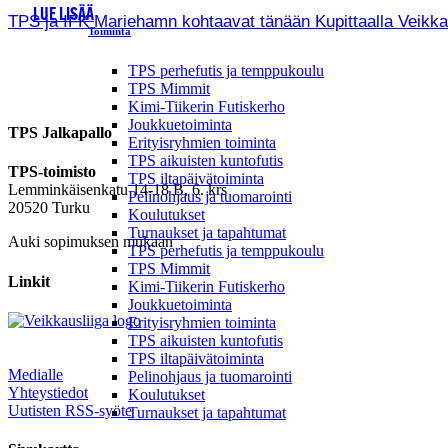
LUE LISÄÄ
TPS ja IFK Mariehamn kohtaavat tänään Kupittaalla Veikkausl
Toiminta
TPS perhefutis ja temppukoulu
TPS Mimmit
Kimi-Tiikerin Futiskerho
Joukkuetoiminta
TPS Jalkapallo
Erityisryhmien toiminta
TPS aikuisten kuntofutis
TPS-toimisto
TPS iltapäivätoiminta
Lemminkäisenkatu 14-18 B, 6. krs
Pelinohjaus ja tuomarointi
20520 Turku
Koulutukset
Turnaukset ja tapahtumat
Auki sopimuksen mukaan
TPS perhefutis ja temppukoulu
TPS Mimmit
Linkit
Kimi-Tiikerin Futiskerho
Joukkuetoiminta
Erityisryhmien toiminta
TPS aikuisten kuntofutis
TPS iltapäivätoiminta
Medialle
Pelinohjaus ja tuomarointi
Yhteystiedot
Koulutukset
Uutisten RSS-syöte
Turnaukset ja tapahtumat