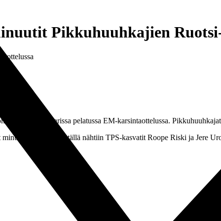
minuutit Pikkuhuuhkajien Ruotsi-
i-ottelussa
n Ruotsille Kalmarissa pelatussa EM-karsintaottelussa. Pikkuhuuhkajat
t minuutit. Lisäksi kentällä nähtiin TPS-kasvatit Roope Riski ja Jere Ur