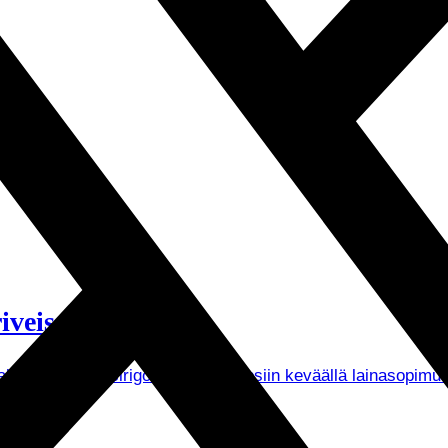
iveissä
Palloseurassa. Tsirigotis saapui Tepsiin keväällä lainasopi