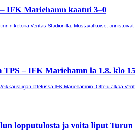
a – IFK Mariehamn kaatui 3–0
mnin kotona Veritas Stadionilla. Mustavalkoiset onnistuivat
 TPS – IFK Mariehamn la 1.8. klo 15
kkausliigan ottelussa IFK Mariehamnin. Ottelu alkaa Veritas
un lopputulosta ja voita liput Turun