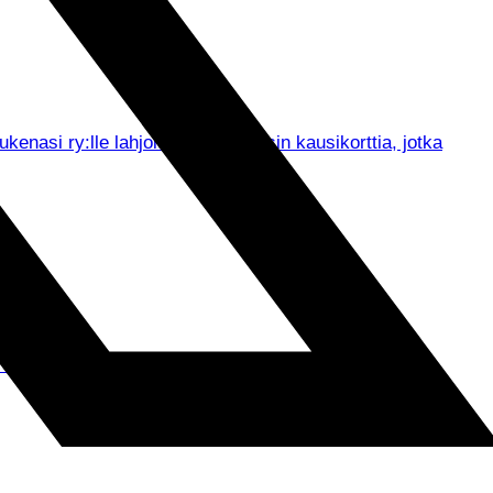
asi ry:lle lahjoitetut viisi Tepsin kausikorttia, jotka
un muassa seurajohdon tervehdykset ja ennen kaikkea