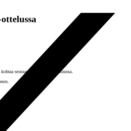
ottelussa
 kohtaa seuraavaksi Liettuan elokuussa.
onen.