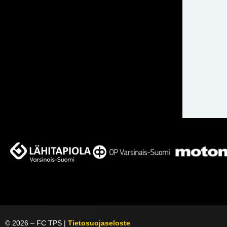
©
2026
– FC TPS |
Tietosuojaseloste