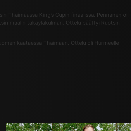
in Thaimaassa King’s Cupin finaalissa. Pennanen oli
tsin maalin takayläkulman. Ottelu päättyi Ruotsin
Suomen kaataessa Thaimaan. Ottelu oli Hurmeelle