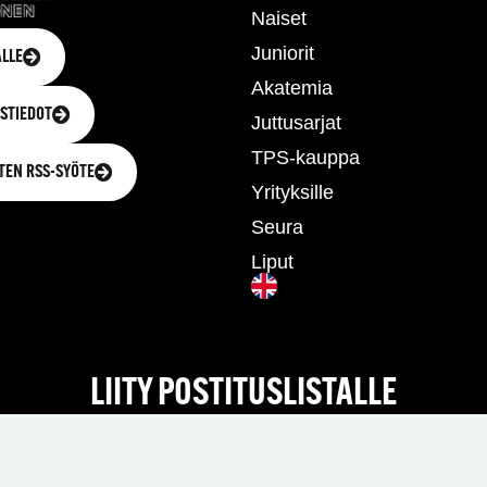
Naiset
Juniorit
LLE
Akatemia
STIEDOT
Juttusarjat
TPS-kauppa
TEN RSS-SYÖTE
Yrityksille
Seura
Liput
LIITY POSTITUSLISTALLE