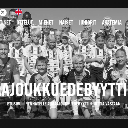
TISET
OTTELUT
MIEHET
NAISET
JUNIORIT
AKATEMIA
AJOUKKUEDEBYYTTI
ETUSIVU
»
PENNASELLE A-MAAJOUKKUEDEBYYTTI RUOTSIA VASTAAN