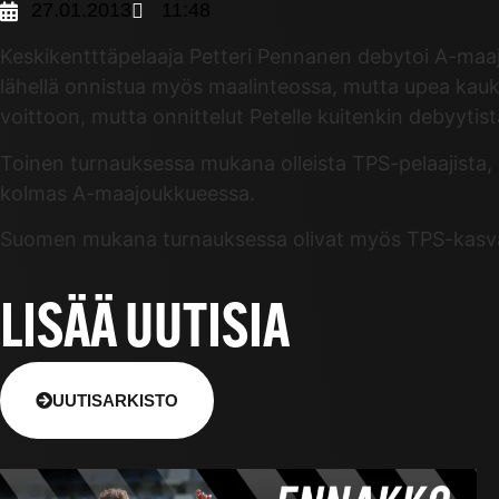
27.01.2013
11:48
Keskikentttäpelaaja Petteri Pennanen debytoi A-maaj
lähellä onnistua myös maalinteossa, mutta upea kauko
voittoon, mutta onnittelut Petelle kuitenkin debyytist
Toinen turnauksessa mukana olleista TPS-pelaajista,
kolmas A-maajoukkueessa.
Suomen mukana turnauksessa olivat myös TPS-kasvati
LISÄÄ UUTISIA
UUTISARKISTO