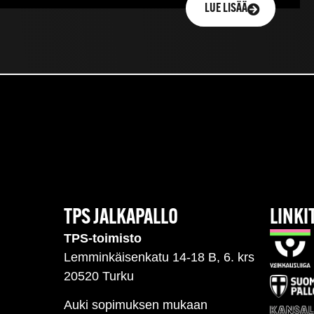
LUE LISÄÄ
TPS JALKAPALLO
LINKI
TPS-toimisto
Lemminkäisenkatu 14-18 B, 6. krs
20520 Turku
Auki sopimuksen mukaan