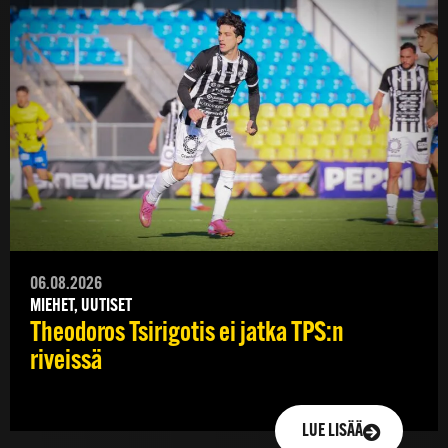
06.08.2026
MIEHET, UUTISET
Theodoros Tsirigotis ei jatka TPS:n
riveissä
LUE LISÄÄ