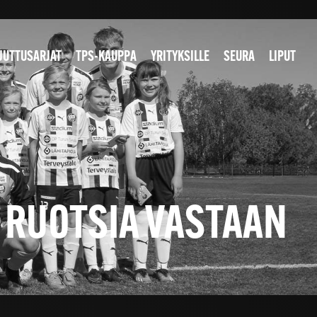
JUTTUSARJAT
TPS-KAUPPA
YRITYKSILLE
SEURA
LIPUT
 RUOTSIA VASTAAN